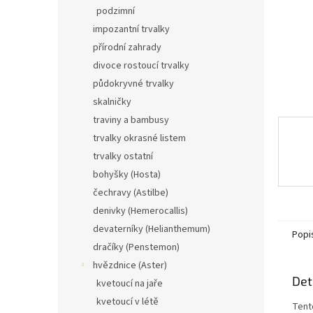
n
podzimní
e
impozantní trvalky
l
přírodní zahrady
divoce rostoucí trvalky
půdokryvné trvalky
skalničky
traviny a bambusy
trvalky okrasné listem
trvalky ostatní
bohyšky (Hosta)
čechravy (Astilbe)
denivky (Hemerocallis)
devaterníky (Helianthemum)
Popi
dračíky (Penstemon)
hvězdnice (Aster)
Det
kvetoucí na jaře
kvetoucí v létě
Tent