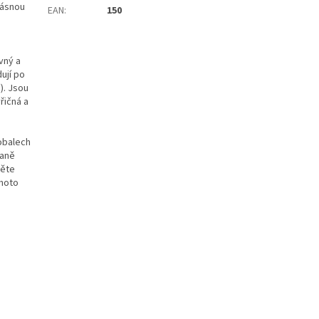
rásnou
EAN
:
150
vný a
ují po
). Jsou
řičná a
obalech
raně
těte
ohoto