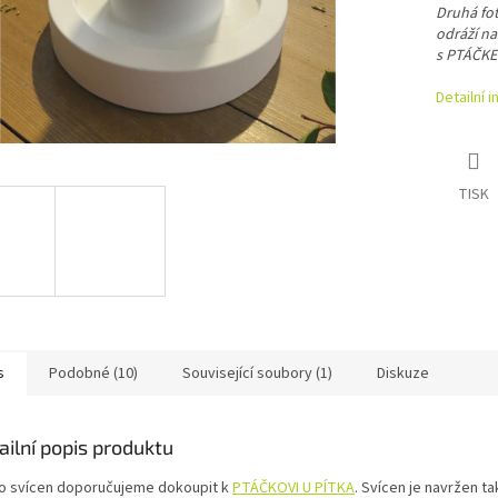
Druhá fo
odráží n
s PTÁČKE
Detailní 
TISK
s
Podobné (10)
Související soubory (1)
Diskuze
ailní popis produktu
o svícen doporučujeme dokoupit k
PTÁČKOVI U PÍTKA
. Svícen je navržen ta