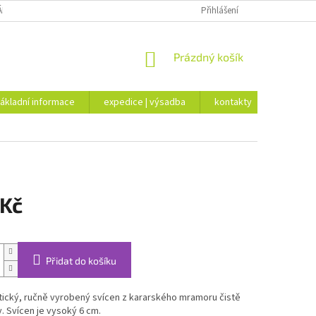
ÁKLADNÍ INFORMACE
EXPEDICE | VÝSADBA
Přihlášení
KONTAKTY
NÁKUPNÍ
Prázdný košík
KOŠÍK
ákladní informace
expedice | výsadba
kontakty
 Kč
Přidat do košíku
tický, ručně vyrobený svícen z kararského mramoru čistě
y. Svícen je vysoký 6 cm.