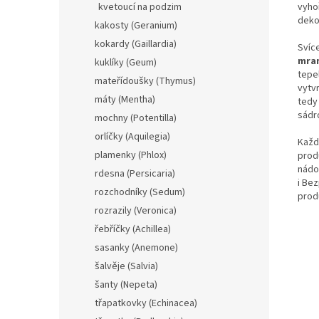
vyhoř
kvetoucí na podzim
deko
kakosty (Geranium)
kokardy (Gaillardia)
Svíc
mra
kuklíky (Geum)
tepe
mateřídoušky (Thymus)
vytv
máty (Mentha)
tedy
sádr
mochny (Potentilla)
orlíčky (Aquilegia)
Každ
plamenky (Phlox)
prod
nádo
rdesna (Persicaria)
i Be
rozchodníky (Sedum)
prod
rozrazily (Veronica)
řebříčky (Achillea)
sasanky (Anemone)
šalvěje (Salvia)
šanty (Nepeta)
třapatkovky (Echinacea)