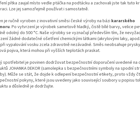
ení pítka zaujal místo vedle ptáčka na podtácku a zachovali jste tak tuto k
raci. Lze jej samozřejmě používat i samostatně.
en je ručně vyroben z inovativní směsi české výroby na bázi
kararského
moru
. Po vytvrzení je výrobek sametově hladký, čistě bílé barvy, velice pe
lně odolný do 500 °C. Naše výrobky se vyznačují především tím, že nevyžad
rzení žádné dodatečné ošetření chemickými látkami (akrylovými laky, apod.
 při vypalování vosku zcela zdravotně nezávadné. Směs neobsahuje prysky
ová pojiva, která mohou při vyšších teplotách praskat.
ý spotřebitel je povinen dodržovat bezpečnostní doporučení uvedené na 
uktů JOHANKA DEKOR (samolepka s bezpečnostními symboly na spodní st
by). Může se stát, že dojde k odlepení bezpečnostní etikety, proto vždy č
zpečnostní pokyny, které jsou uvedeny jako související soubory u popisu t
uktu a důsledně je dodržujte.