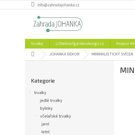
Přejít
info@zahradajohanka.cz
na
obsah
trvalky
Littlebitofgardendesign.cz
hnojiva Vín
Domů
JOHANKA DEKOR
MINIMALISTICKÝ SVÍCEN
P
MIN
o
Přeskočit
s
Kategorie
kategorie
t
r
trvalky
a
jedlé trvalky
n
bylinky
n
í
včelařské trvalky
p
jarní
a
letní