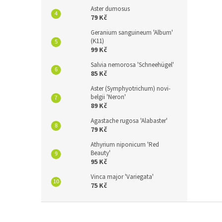
Aster dumosus
79 Kč
Geranium sanguineum 'Album'
(K11)
99 Kč
Salvia nemorosa 'Schneehügel'
85 Kč
Aster (Symphyotrichum) novi-
belgii 'Neron'
89 Kč
Agastache rugosa 'Alabaster'
79 Kč
Athyrium niponicum 'Red
Beauty'
95 Kč
Vinca major 'Variegata'
75 Kč
Z
á