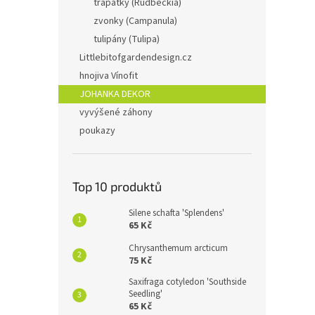
třapatky (Rudbeckia)
zvonky (Campanula)
tulipány (Tulipa)
Littlebitofgardendesign.cz
hnojiva Vínofit
JOHANKA DEKOR
vyvýšené záhony
poukazy
Top 10 produktů
Silene schafta 'Splendens'
65 Kč
Chrysanthemum arcticum
75 Kč
Saxifraga cotyledon 'Southside
Seedling'
65 Kč