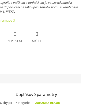
tografie s ptáčkem a podtáckem je pouze návodná a
aše doporučení na zakoupení tohoto svícnu v kombinace
M U PÍTKA.
informace
ZEPTAT SE
SDÍLET
Doplňkové parametry
k, aby po
Kategorie
:
JOHANKA DEKOR