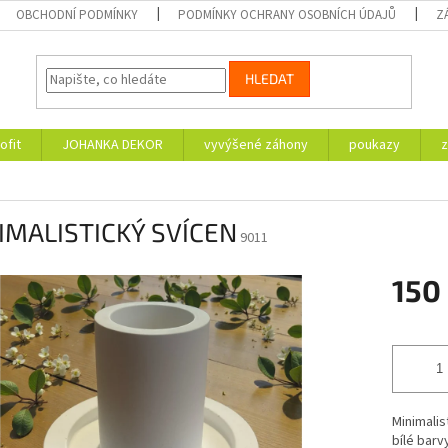
OBCHODNÍ PODMÍNKY
PODMÍNKY OCHRANY OSOBNÍCH ÚDAJŮ
Z
HLEDAT
ofit
JOHANKA DEKOR
vyvýšené záhony
poukazy
z
IMALISTICKÝ SVÍCEN
9011
150
Měrná
cena:
Minimalis
bílé barv