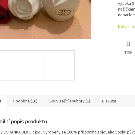
vysoká 9
nožičkami
neparfem
Detailní 
TISK
s
Podobné (10)
Související soubory (1)
Diskuze
ailní popis produktu
ky JOHANKA DEKOR jsou vyrobeny ze 100% přírodního sójového vosku pů