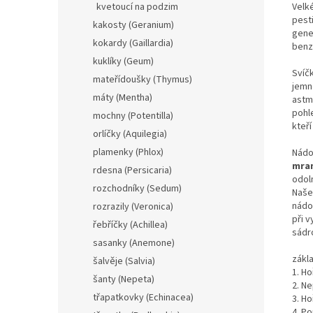
Velké
kvetoucí na podzim
pest
kakosty (Geranium)
gene
kokardy (Gaillardia)
benz
kuklíky (Geum)
Svíč
mateřídoušky (Thymus)
jemn
máty (Mentha)
astm
pohl
mochny (Potentilla)
kteř
orlíčky (Aquilegia)
plamenky (Phlox)
Nádo
mra
rdesna (Persicaria)
odol
rozchodníky (Sedum)
Naše
nádo
rozrazily (Veronica)
při 
řebříčky (Achillea)
sádr
sasanky (Anemone)
zákl
šalvěje (Salvia)
1. H
šanty (Nepeta)
2. Ne
třapatkovky (Echinacea)
3. Ho
4. Po