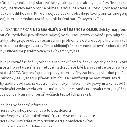
 Británie, neobsahují škodlivé látky, jako jsou parabeny a ftaláty. Neobsahuj
icidy, herbicidy nebo ropné příměsi a sója, ze které je vosk vyrobený neby
ticky modifikována. Přírodní sójový vosk neobsahuje toxiny ani karcinogeny
en), které se mohou uvolňovat při hoření parafínových svíček.
ky JOHANKA DEKOR
NEOBSAHUJÍ
VONNÉ ESENCE A OLEJE.
Svíčky mají pouz
ou vůni typickou pro přírodní sójový vosk. Jsou proto vhodné i pro migreni
atiky, alergiky, osoby s respiračními problémy a další osoby silně vnímavé 
ed krásnou designovou svíčku s uklidňujícím plamenem si nyní mohou dopřát 
í byli nuceni se parfémovaným svíčkám vyhýbat.
bka je rovněž ručně vyrobena z inovativní směsi české výroby na bázi
kar
moru
. Po vytvrzení je sametově hladká, čistě bílé barvy, velice pevná a te
ná do 500 °C. Doporučujeme ji po vypálení svíčky zachovat a vhodně použít.
 nádobky se vyznačují především tím, že nevyžadují po vytvrzení uvnitř
by žádné dodatečné ošetření chemickými látkami (akrylovými laky, apod.).
vypalování vosku zcela zdravotně nezávadné. Směs neobsahuje pryskyřičná
ová pojiva, která mohou při vyšších teplotách praskat.
adní bezpečnostní informace:
ořící svíčku nikdy nenechávejte bez dozoru!
používejte v blízkosti předmětů, které se mohou vznítit!
řící svíčku umístěte mimo dosah dětí a domácích zvířat!
užívejte tepelně odolný svícen!