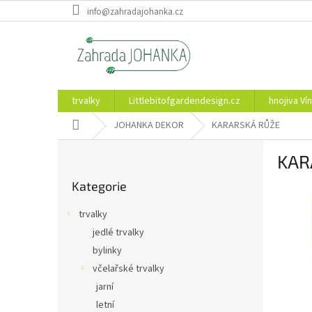
Přejít
info@zahradajohanka.cz
na
obsah
trvalky
Littlebitofgardendesign.cz
hnojiva Vín
Domů
JOHANKA DEKOR
KARARSKÁ RŮŽE
P
KAR
o
Přeskočit
s
Kategorie
kategorie
t
r
trvalky
a
jedlé trvalky
n
bylinky
n
í
včelařské trvalky
p
jarní
a
letní