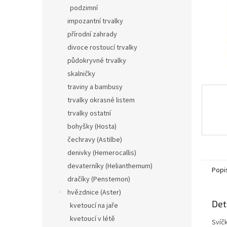
n
podzimní
e
impozantní trvalky
l
přírodní zahrady
divoce rostoucí trvalky
půdokryvné trvalky
skalničky
traviny a bambusy
trvalky okrasné listem
trvalky ostatní
bohyšky (Hosta)
čechravy (Astilbe)
denivky (Hemerocallis)
devaterníky (Helianthemum)
Popi
dračíky (Penstemon)
hvězdnice (Aster)
Det
kvetoucí na jaře
kvetoucí v létě
Svíč