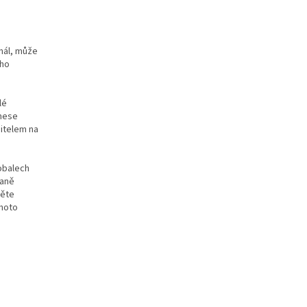
nál, může
eho
lé
enese
itelem na
obalech
raně
těte
ohoto