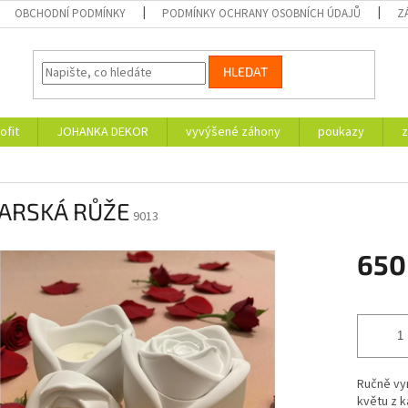
OBCHODNÍ PODMÍNKY
PODMÍNKY OCHRANY OSOBNÍCH ÚDAJŮ
Z
HLEDAT
ofit
JOHANKA DEKOR
vyvýšené záhony
poukazy
z
ARSKÁ RŮŽE
9013
650
Měrná
cena:
Ručně vy
květu z k