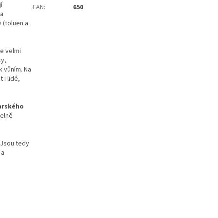
í
EAN
:
650
la
 (toluen a
e velmi
ky,
k vůním. Na
i lidé,
arského
pelně
 Jsou tedy
 a