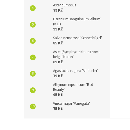
Aster dumosus
79 Kč
Geranium sanguineum 'Album'
(K11)
99 Kč
Salvia nemorosa 'Schneehügel'
85 Kč
Aster (Symphyotrichum) novi-
belgii 'Neron'
89 Kč
Agastache rugosa 'Alabaster'
79 Kč
Athyrium niponicum 'Red
Beauty'
95 Kč
Vinca major 'Variegata'
75 Kč
Z
á