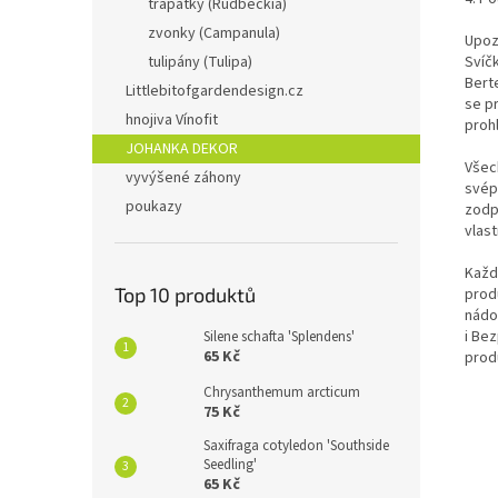
třapatky (Rudbeckia)
zvonky (Campanula)
Upoz
Svíčk
tulipány (Tulipa)
Bert
Littlebitofgardendesign.cz
se pr
hnojiva Vínofit
prohl
JOHANKA DEKOR
Všec
vyvýšené záhony
svép
poukazy
zodp
vlas
Každ
Top 10 produktů
prod
nádo
i Be
Silene schafta 'Splendens'
65 Kč
prod
Chrysanthemum arcticum
75 Kč
Saxifraga cotyledon 'Southside
Seedling'
65 Kč