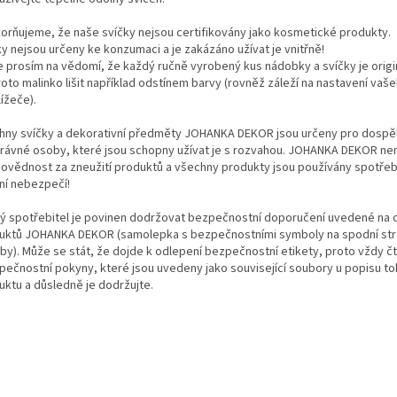
orňujeme, že naše svíčky nejsou certifikovány jako kosmetické produkty.
y nejsou určeny ke konzumaci a je zakázáno užívat je vnitřně!
e prosím na vědomí, že každý ručně vyrobený kus nádobky a svíčky je origi
oto malinko lišit například odstínem barvy (rovněž záleží na nastavení vaš
ížeče).
hny svíčky a dekorativní předměty JOHANKA DEKOR jsou určeny pro dospě
rávné osoby, které jsou schopny užívat je s rozvahou. JOHANKA DEKOR n
ovědnost za zneužití produktů a všechny produkty jsou používány spotřeb
tní nebezpečí!
ý spotřebitel je povinen dodržovat bezpečnostní doporučení uvedené na 
uktů JOHANKA DEKOR (samolepka s bezpečnostními symboly na spodní st
by). Může se stát, že dojde k odlepení bezpečnostní etikety, proto vždy č
zpečnostní pokyny, které jsou uvedeny jako související soubory u popisu t
uktu a důsledně je dodržujte.