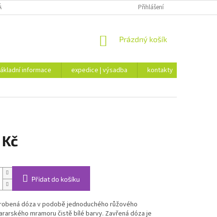
ÁKLADNÍ INFORMACE
EXPEDICE | VÝSADBA
Přihlášení
KONTAKTY
NÁKUPNÍ
Prázdný košík
KOŠÍK
ákladní informace
expedice | výsadba
kontakty
 Kč
Přidat do košíku
robená dóza v podobě jednoduchého růžového
ararského mramoru čistě bílé barvy. Zavřená dóza je