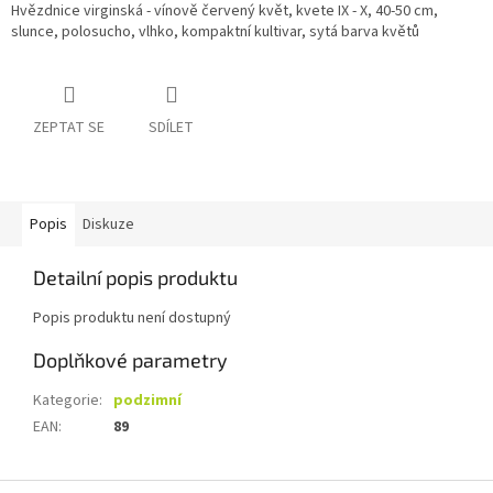
Hvězdnice virginská - vínově červený květ, kvete IX - X, 40-50 cm,
slunce, polosucho, vlhko, kompaktní kultivar, sytá barva květů
ZEPTAT SE
SDÍLET
Popis
Diskuze
Detailní popis produktu
Popis produktu není dostupný
Doplňkové parametry
Kategorie
:
podzimní
EAN
:
89
Z