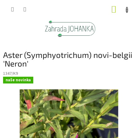
Přejít
NÁKUP
na
obsah
KOŠÍK
Aster (Symphyotrichum) novi-belgii
'Neron'
1347/K9
naše novinka