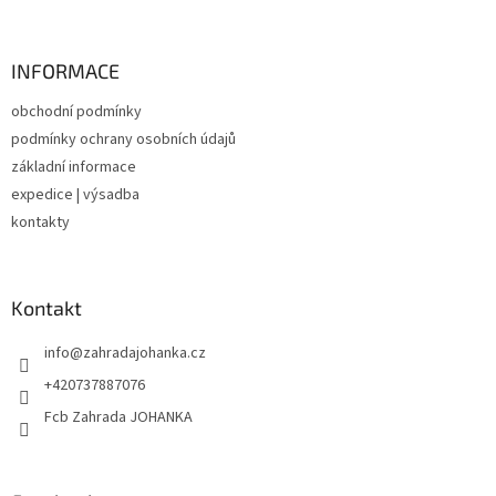
á
p
a
INFORMACE
t
obchodní podmínky
í
podmínky ochrany osobních údajů
základní informace
expedice | výsadba
kontakty
Kontakt
info
@
zahradajohanka.cz
+420737887076
Fcb Zahrada JOHANKA