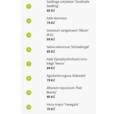
Saxifraga cotyledon 'Southside
Erige
Seedling'
65 Kč
Aster dumosus
79 Kč
Geranium sanguineum 'Album'
55 
(K11)
99 Kč
Turan 
Salvia nemorosa 'Schneehügel'
VI - VI
85 Kč
Aster (Symphyotrichum) novi-
belgii 'Neron'
89 Kč
Agastache rugosa 'Alabaster'
79 Kč
Athyrium niponicum 'Red
Beauty'
95 Kč
Vinca major 'Variegata'
75 Kč