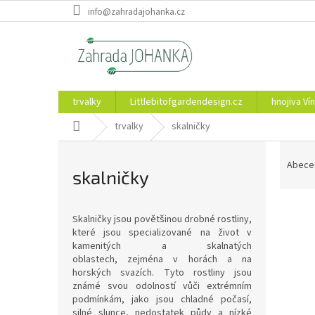
Přejít
info@zahradajohanka.cz
na
obsah
trvalky
Littlebitofgardendesign.cz
hnojiva Vín
Domů
trvalky
skalničky
Ř
a
Abece
skalničky
z
e
V
n
Skalničky jsou povětšinou drobné rostliny,
ý
í
které jsou specializované na život v
p
p
kamenitých a skalnatých
i
r
oblastech,
zejména v horách a na
s
o
horských svazích. Tyto rostliny jsou
p
známé svou odolností vůči extrémním
d
podmínkám, jako jsou chladné počasí,
r
u
silné slunce, nedostatek půdy a nízké