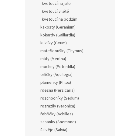
kvetoucí na jaře
Aster
kvetoucí v létě
kvetoucí na podzim
kakosty (Geranium)
kokardy (Gaillardia)
kuklíky (Geum)
59 
mateřídoušky (Thymus)
Hvězdn
máty (Mentha)
VI, 15
mochny (Potentilla)
orlíčky (Aquilegia)
plamenky (Phlox)
rdesna (Persicaria)
rozchodníky (Sedum)
rozrazily (Veronica)
řebříčky (Achillea)
sasanky (Anemone)
šalvěje (Salvia)