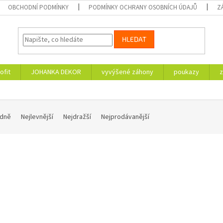
OBCHODNÍ PODMÍNKY
PODMÍNKY OCHRANY OSOBNÍCH ÚDAJŮ
Z
HLEDAT
ofit
JOHANKA DEKOR
vyvýšené záhony
poukazy
z
dně
Nejlevnější
Nejdražší
Nejprodávanější
Kód:
0677/K9
Kód