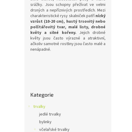
o
k
srážky. Jsou schopny přežívat ve velmi
d
t
drsných a nepříznivých prostředích. Mezi
u
ů
charakteristické rysy skalniček patří
nízký
Alys
k
vzrůst (10-20 cm), hustý trsovitý nebo
t
polštářovitý tvar, malé listy, drobné
květy a silné kořeny.
Jejich drobné
ů
květy jsou často výrazné a atraktivní,
ačkoliv samotné rostliny jsou často malé a
nenápadné.
69 
Tařice
V, 15 
P
o
Přeskočit
s
Kategorie
kategorie
t
r
trvalky
a
jedlé trvalky
n
bylinky
n
í
včelařské trvalky