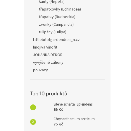
šanty (Nepeta)
Dian
třapatkovky (Echinacea)
třapatky (Rudbeckia)
zvonky (Campanula)
tulipány (Tulipa)
Littlebitofgardendesign.cz
55 
hnojiva Vínofit
Hvozdí
JOHANKA DEKOR
cm, sl
vyvýšené záhony
poukazy
Top 10 produktů
Silene schafta 'Splendens'
65 Kč
Chrysanthemum arcticum
75 Kč