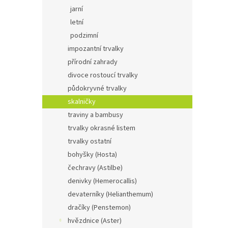
p
jarní
a
Arabi
letní
n
podzimní
e
impozantní trvalky
l
přírodní zahrady
divoce rostoucí trvalky
89 
půdokryvné trvalky
Husení
skalničky
10 cm,
traviny a bambusy
slunce
trvalky okrasné listem
trvalky ostatní
bohyšky (Hosta)
čechravy (Astilbe)
denivky (Hemerocallis)
devaterníky (Helianthemum)
dračíky (Penstemon)
hvězdnice (Aster)