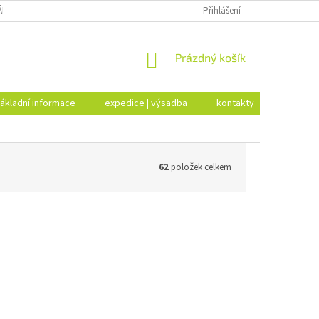
ÁKLADNÍ INFORMACE
EXPEDICE | VÝSADBA
Přihlášení
KONTAKTY
NÁKUPNÍ
Prázdný košík
KOŠÍK
ákladní informace
expedice | výsadba
kontakty
62
položek celkem
:
1281/K9
Kód:
0507/K9