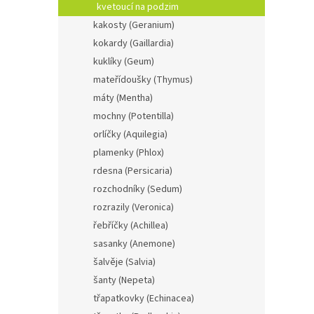
kvetoucí na podzim
kakosty (Geranium)
kokardy (Gaillardia)
kuklíky (Geum)
mateřídoušky (Thymus)
máty (Mentha)
mochny (Potentilla)
orlíčky (Aquilegia)
plamenky (Phlox)
rdesna (Persicaria)
rozchodníky (Sedum)
rozrazily (Veronica)
řebříčky (Achillea)
sasanky (Anemone)
šalvěje (Salvia)
šanty (Nepeta)
třapatkovky (Echinacea)