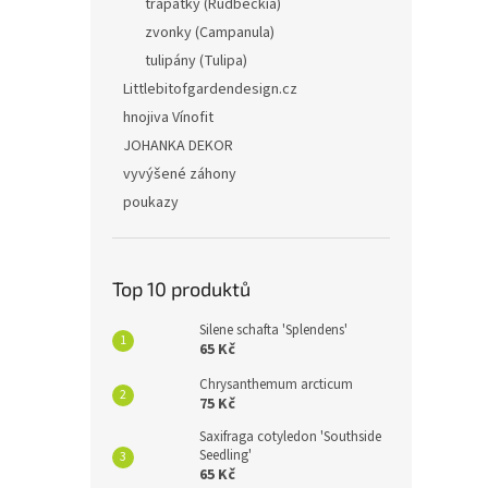
třapatky (Rudbeckia)
zvonky (Campanula)
tulipány (Tulipa)
Littlebitofgardendesign.cz
hnojiva Vínofit
JOHANKA DEKOR
vyvýšené záhony
poukazy
Top 10 produktů
Silene schafta 'Splendens'
65 Kč
Chrysanthemum arcticum
75 Kč
Saxifraga cotyledon 'Southside
Seedling'
65 Kč