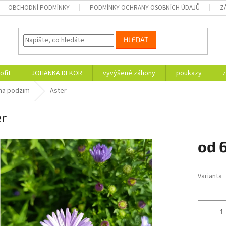
OBCHODNÍ PODMÍNKY
PODMÍNKY OCHRANY OSOBNÍCH ÚDAJŮ
Z
HLEDAT
ofit
JOHANKA DEKOR
vyvýšené záhony
poukazy
z
 na podzim
Aster
er
od
Měrná
cena:
Varianta