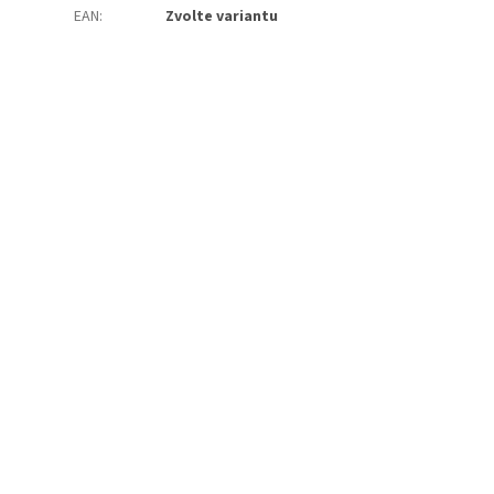
EAN
:
Zvolte variantu