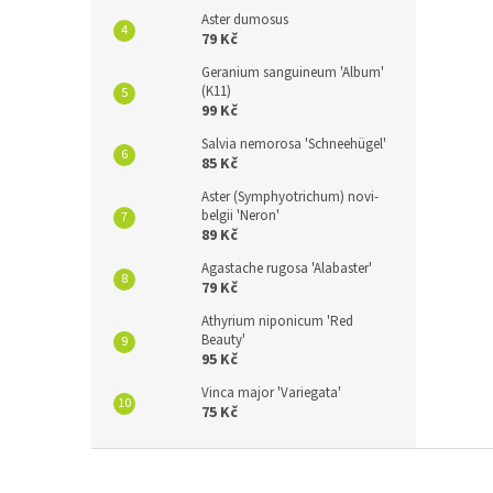
Aster dumosus
79 Kč
Geranium sanguineum 'Album'
(K11)
99 Kč
Salvia nemorosa 'Schneehügel'
85 Kč
Aster (Symphyotrichum) novi-
belgii 'Neron'
89 Kč
Agastache rugosa 'Alabaster'
79 Kč
Athyrium niponicum 'Red
Beauty'
95 Kč
Vinca major 'Variegata'
75 Kč
Z
á