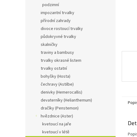
n
podzimní
e
impozantní trvalky
l
přírodní zahrady
divoce rostoucí trvalky
půdokryvné trvalky
skalničky
traviny a bambusy
trvalky okrasné listem
trvalky ostatní
bohyšky (Hosta)
čechravy (Astilbe)
denivky (Hemerocallis)
devaterníky (Helianthemum)
Popi
dračíky (Penstemon)
hvězdnice (Aster)
Det
kvetoucí na jaře
kvetoucí v létě
Popi