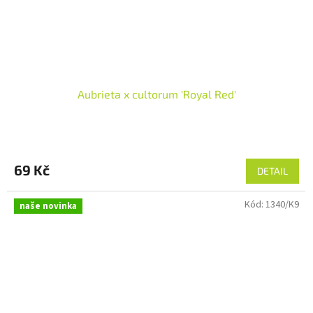
Aubrieta x cultorum 'Royal Red'
69 Kč
DETAIL
Kód:
1340/K9
naše novinka