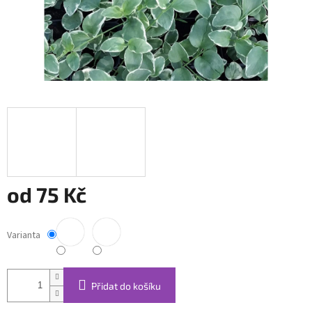
od
75 Kč
Měrná
cena:
Varianta
Přidat do košíku