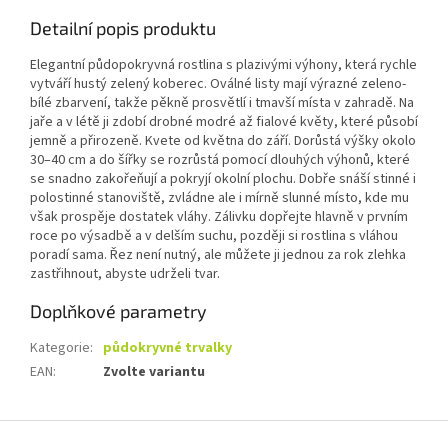
Detailní popis produktu
Elegantní půdopokryvná rostlina s plazivými výhony, která rychle
vytváří hustý zelený koberec. Oválné listy mají výrazné zeleno-
bílé zbarvení, takže pěkně prosvětlí i tmavší místa v zahradě. Na
jaře a v létě ji zdobí drobné modré až fialové květy, které působí
jemně a přirozeně. Kvete od května do září. Dorůstá výšky okolo
30–40 cm a do šířky se rozrůstá pomocí dlouhých výhonů, které
se snadno zakořeňují a pokryjí okolní plochu. Dobře snáší stinné i
polostinné stanoviště, zvládne ale i mírně slunné místo, kde mu
však prospěje dostatek vláhy. Zálivku dopřejte hlavně v prvním
roce po výsadbě a v delším suchu, později si rostlina s vláhou
poradí sama. Řez není nutný, ale můžete ji jednou za rok zlehka
zastřihnout, abyste udrželi tvar.
Doplňkové parametry
Kategorie
:
půdokryvné trvalky
EAN
:
Zvolte variantu
Z