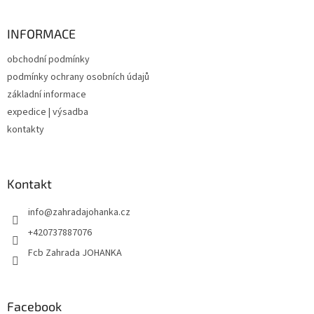
á
p
a
INFORMACE
t
obchodní podmínky
í
podmínky ochrany osobních údajů
základní informace
expedice | výsadba
kontakty
Kontakt
info
@
zahradajohanka.cz
+420737887076
Fcb Zahrada JOHANKA
Facebook