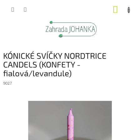
Přejít
NÁKUP
na
obsah
KOŠÍK
KÓNICKÉ SVÍČKY NORDTRICE
CANDELS (KONFETY -
fialová/levandule)
9027