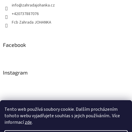
info
@
zahradajohanka.cz
+420737887076
Fcb Zahrada JOHANKA
Facebook
Instagram
Tento web používá soubory cookie. Dalším procházením
tohoto webu vyjadřujete souhlas s jejich používáním.. Více
Sledovat na Instagramu
informací
zde
.