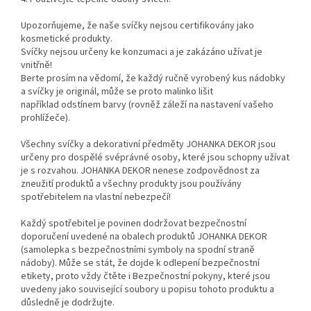
Upozorňujeme, že naše svíčky nejsou certifikovány jako
kosmetické produkty.
Svíčky nejsou určeny ke konzumaci a je zakázáno užívat je
vnitřně!
Berte prosím na vědomí, že každý ručně vyrobený kus nádobky
a svíčky je originál, může se proto malinko lišit
například odstínem barvy (rovněž záleží na nastavení vašeho
prohlížeče).
Všechny svíčky a dekorativní předměty JOHANKA DEKOR jsou
určeny pro dospělé svéprávné osoby, které jsou schopny užívat
je s rozvahou. JOHANKA DEKOR nenese zodpovědnost za
zneužití produktů a všechny produkty jsou používány
spotřebitelem na vlastní nebezpečí!
Každý spotřebitel je povinen dodržovat bezpečnostní
doporučení uvedené na obalech produktů JOHANKA DEKOR
(samolepka s bezpečnostními symboly na spodní straně
nádoby). Může se stát, že dojde k odlepení bezpečnostní
etikety, proto vždy čtěte i Bezpečnostní pokyny, které jsou
uvedeny jako související soubory u popisu tohoto produktu a
důsledně je dodržujte.