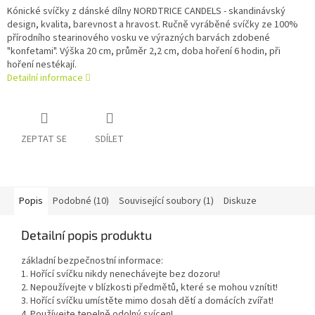
Kónické svíčky z dánské dílny NORDTRICE CANDELS - skandinávský
design, kvalita, barevnost a hravost. Ručně vyráběné svíčky ze 100%
přírodního stearinového vosku ve výrazných barvách zdobené
"konfetami". Výška 20 cm, průměr 2,2 cm, doba hoření 6 hodin, při
hoření nestékají.
Detailní informace
ZEPTAT SE
SDÍLET
Popis
Podobné (10)
Související soubory (1)
Diskuze
Detailní popis produktu
základní bezpečnostní informace:
1. Hořící svíčku nikdy nenechávejte bez dozoru!
2. Nepoužívejte v blízkosti předmětů, které se mohou vznítit!
3. Hořící svíčku umístěte mimo dosah dětí a domácích zvířat!
4. Používejte tepelně odolný svícen!