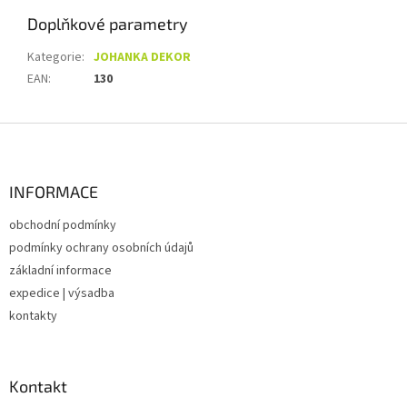
Doplňkové parametry
Kategorie
:
JOHANKA DEKOR
EAN
:
130
Z
á
p
a
INFORMACE
t
obchodní podmínky
í
podmínky ochrany osobních údajů
základní informace
expedice | výsadba
kontakty
Kontakt