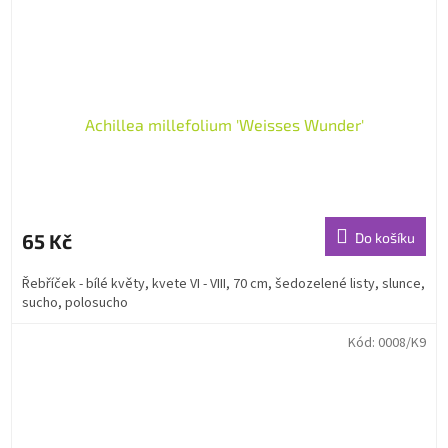
Achillea millefolium 'Weisses Wunder'
65 Kč
Do košíku
Řebříček - bílé květy, kvete VI - VIII, 70 cm, šedozelené listy, slunce,
sucho, polosucho
Kód:
0008/K9