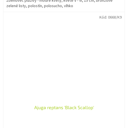
Zběhovec plazivý - modré květy, kvete V - VI, 15 cm, bronzově
zelené listy, polostín, polosucho, vlhko
Kód:
0668/K9
Ajuga reptans 'Black Scallop'