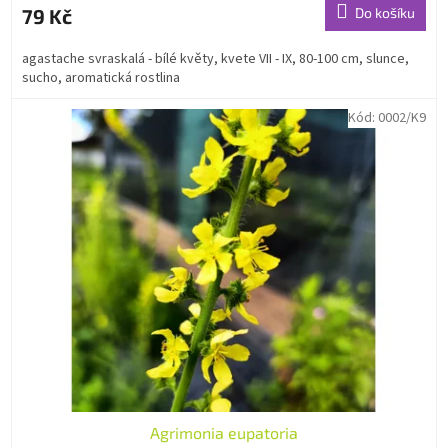
79 Kč
Do košíku
agastache svraskalá - bílé květy, kvete VII - IX, 80-100 cm, slunce,
sucho, aromatická rostlina
Kód:
0002/K9
Agrimonia eupatoria