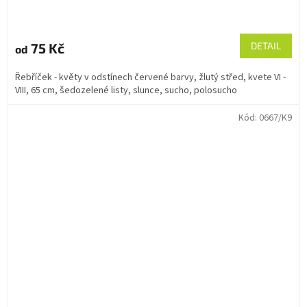
75 Kč
DETAIL
od
Řebříček - květy v odstínech červené barvy, žlutý střed, kvete VI -
VIII, 65 cm, šedozelené listy, slunce, sucho, polosucho
Kód:
0667/K9