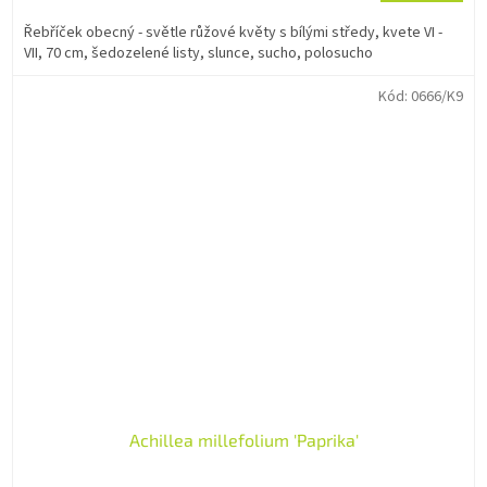
Řebříček obecný - světle růžové květy s bílými středy, kvete VI -
VII, 70 cm, šedozelené listy, slunce, sucho, polosucho
Kód:
0666/K9
Achillea millefolium 'Paprika'