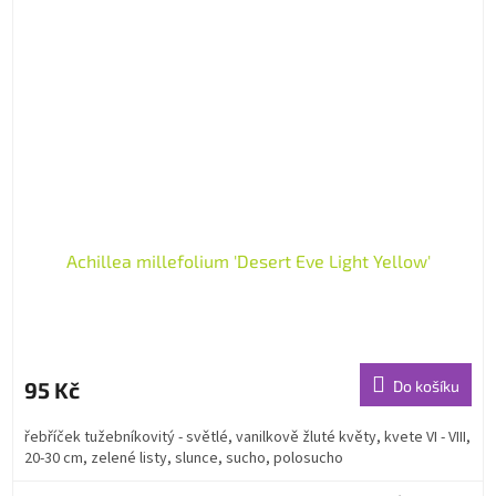
Achillea millefolium 'Desert Eve Light Yellow'
95 Kč
Do košíku
řebříček tužebníkovitý - světlé, vanilkově žluté květy, kvete VI - VIII,
20-30 cm, zelené listy, slunce, sucho, polosucho