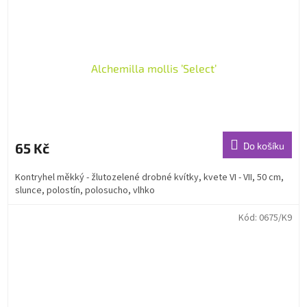
Alchemilla mollis ’Select’
65 Kč
Do košíku
Kontryhel měkký - žlutozelené drobné kvítky, kvete VI - VII, 50 cm,
slunce, polostín, polosucho, vlhko
Kód:
0675/K9