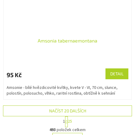
Amsonia tabernaemontana
95 Kč
DETAIL
Amsonie - bílé hvězdicovité kvítky, kvete V - VI, 70 cm, slunce,
polostín, polosucho, vlhko, raritní rostlina, obtížně k sehnání
NAČÍST 20 DALŠÍCH
S
1
25
t
O
r
493
položek celkem
v
á