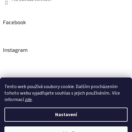
Facebook
Instagram
Tento web používá soubory cookie. Dalším procházením
tohoto webu vyjadřujete souhlas s jejich používáním.. Více
Sledovat na Instagramu
informací
zde
.
Nastavení
Vytvořil Shoptet