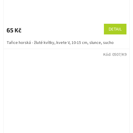
65 Kč
DETAIL
Tařice horská - žluté kvítky, kvete V, 10-15 cm, slunce, sucho
Kód:
0507/K9