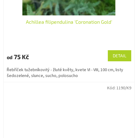
Achillea filipendulina 'Coronation Gold'
75 Kč
DETAIL
od
Řebříček tužebníkovitý - žluté květy, kvete VI - VIII, 100 cm, listy
šedozelené, slunce, sucho, polosucho
Kód:
1190/K9