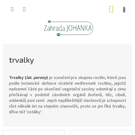
Přejít
NÁKUP
na
obsah
KOŠÍK
trvalky
Trvalky (
lat.
pereny
)
je označení pro skupinu rostlin, které jsou
podle botanické definice víceleté nedřevnaté rostliny, jejichž
nadzemní části po skončení vegetační sezóny odumírají a zimu
přečkávají v podobě zásobních orgánů (kořenů, hlíz, cibulí,
oddenků) pod zemí. Jejich nejdůležitější vlastností je schopnost
růst několik let na stejném stanovišti, proto se jim říká trvalky,
dříve též 'ostálky'.