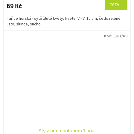
69 Kč
DETAIL
Tařice horská - sytě žluté květy, kvete IV - V, 15 cm, šedozelené
listy, slunce, sucho
Kód:
1281/K9
Alyssum montanum 'Luna'