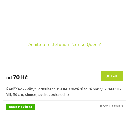
Achillea millefolium 'Cerise Queen'
70 Kč
DETAIL
od
Řebříček - květy v odstínech světle a sytě růžové barvy, kvete VII -
VIII, 50 cm, slunce, sucho, polosucho
Kód:
1330/K9
naše novinka