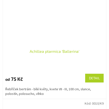
Achillea ptarmica 'Ballerina'
75 Kč
DETAIL
od
Řebříček bertrám - bílé květy, kvete VII - IX, 100 cm, slunce,
polostín, polosucho, vlhko
Kód:
0010/K9