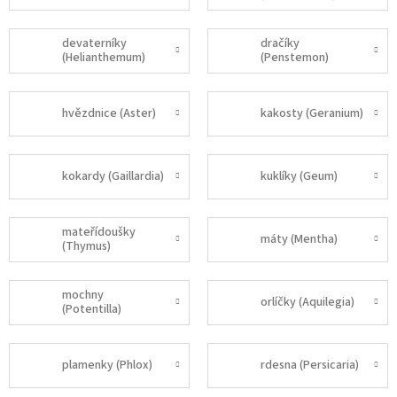
devaterníky
dračíky
(Helianthemum)
(Penstemon)
hvězdnice (Aster)
kakosty (Geranium)
kokardy (Gaillardia)
kuklíky (Geum)
mateřídoušky
máty (Mentha)
(Thymus)
mochny
orlíčky (Aquilegia)
(Potentilla)
plamenky (Phlox)
rdesna (Persicaria)