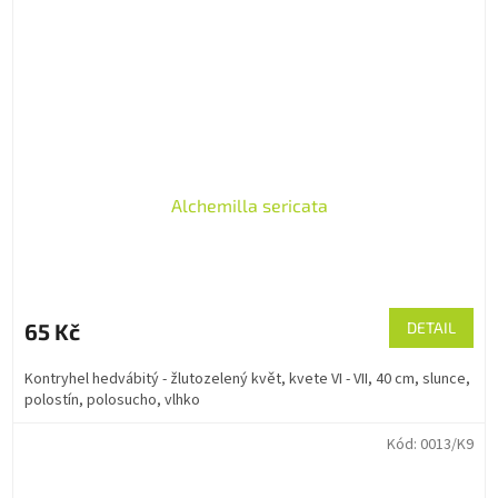
Alchemilla sericata
65 Kč
DETAIL
Kontryhel hedvábitý - žlutozelený květ, kvete VI - VII, 40 cm, slunce,
polostín, polosucho, vlhko
Kód:
0013/K9