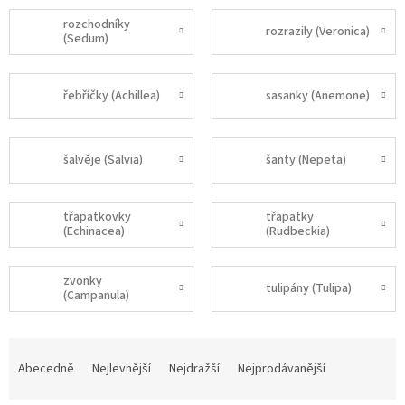
rozchodníky
rozrazily (Veronica)
(Sedum)
řebříčky (Achillea)
sasanky (Anemone)
šalvěje (Salvia)
šanty (Nepeta)
třapatkovky
třapatky
(Echinacea)
(Rudbeckia)
zvonky
tulipány (Tulipa)
(Campanula)
Ř
a
Abecedně
Nejlevnější
Nejdražší
Nejprodávanější
z