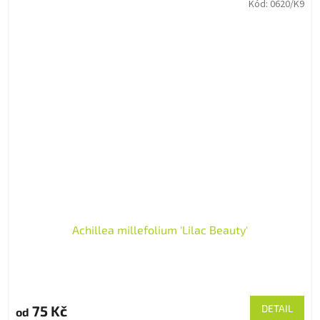
Kód:
0620/K9
Achillea millefolium 'Lilac Beauty'
75 Kč
DETAIL
od