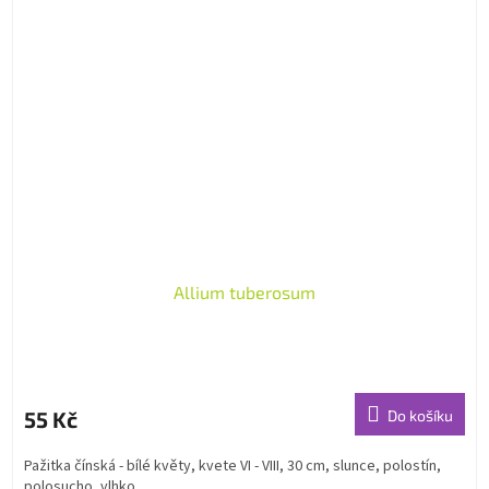
Allium tuberosum
55 Kč
Do košíku
Pažitka čínská - bílé květy, kvete VI - VIII, 30 cm, slunce, polostín,
polosucho, vlhko