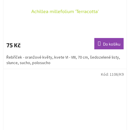
Achillea millefolium 'Terracotta'
75 Kč
Do košíku
Řebříček - oranžové květy, kvete VI - VIII, 70 cm, šedozelené listy,
slunce, sucho, polosucho
Kód:
1106/K9