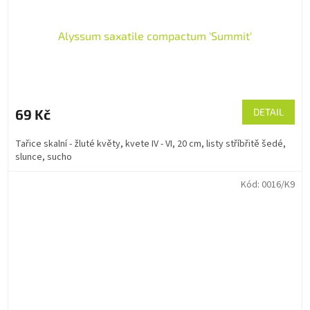
Alyssum saxatile compactum 'Summit'
69 Kč
DETAIL
Tařice skalní - žluté květy, kvete IV - VI, 20 cm, listy stříbřitě šedé,
slunce, sucho
Kód:
0016/K9