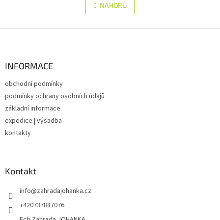
l
NAHORU
n
á
k
d
o
v
Z
a
á
c
á
n
í
p
í
p
a
INFORMACE
r
t
v
obchodní podmínky
í
k
podmínky ochrany osobních údajů
y
v
základní informace
ý
expedice | výsadba
p
kontakty
i
s
u
Kontakt
info
@
zahradajohanka.cz
+420737887076
Fcb Zahrada JOHANKA