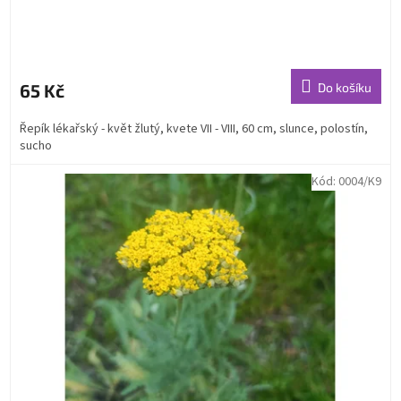
65 Kč
Do košíku
Řepík lékařský - květ žlutý, kvete VII - VIII, 60 cm, slunce, polostín,
sucho
Kód:
0004/K9