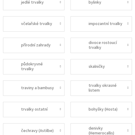
jedlé trvalky
bylinky
včelařské trvalky
impozantní trvalky
divoce rostoucí
přírodní zahrady
trvalky
půdokryvné
skalničky
trvalky
trvalky okrasné
traviny a bambusy
listem
trvalky ostatní
bohyšky (Hosta)
denivky
čechravy (Astilbe)
(Hemerocallis)