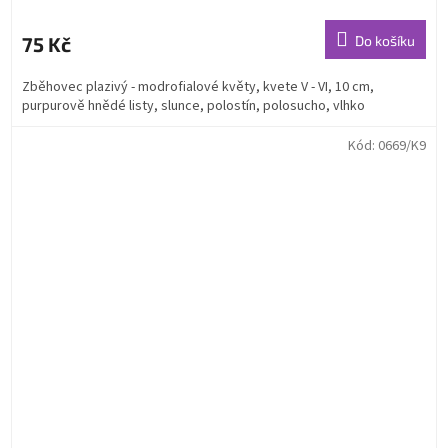
75 Kč
Do košíku
Zběhovec plazivý - modrofialové květy, kvete V - VI, 10 cm,
purpurově hnědé listy, slunce, polostín, polosucho, vlhko
Kód:
0669/K9