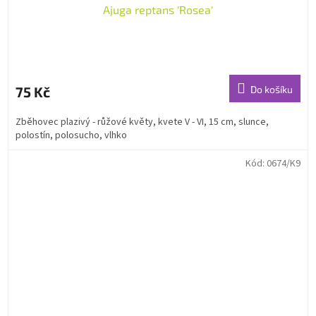
Ajuga reptans 'Rosea'
75 Kč
Do košíku
Zběhovec plazivý - růžové květy, kvete V - VI, 15 cm, slunce,
polostín, polosucho, vlhko
Kód:
0674/K9