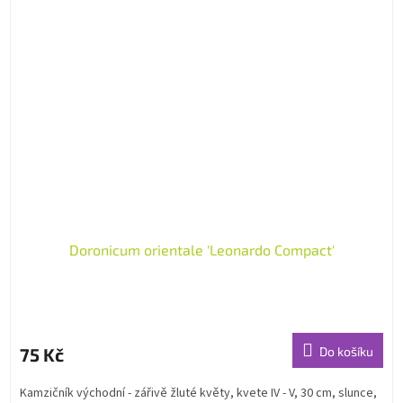
Doronicum orientale 'Leonardo Compact'
75 Kč
Do košíku
Kamzičník východní - zářivě žluté květy, kvete IV - V, 30 cm, slunce,