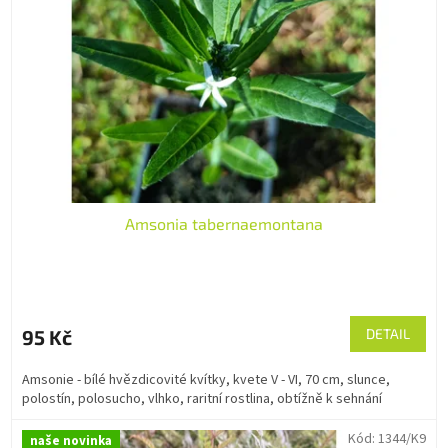
p
d
r
u
o
k
d
t
u
ů
k
t
ů
Amsonia tabernaemontana
95 Kč
DETAIL
Amsonie - bílé hvězdicovité kvítky, kvete V - VI, 70 cm, slunce,
polostín, polosucho, vlhko, raritní rostlina, obtížně k sehnání
Kód:
1344/K9
naše novinka