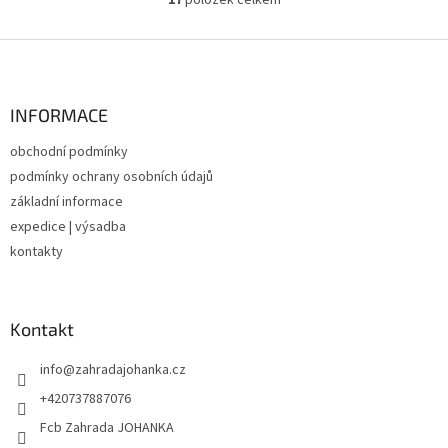
O
v
l
Z
á
á
d
p
a
a
INFORMACE
c
t
í
obchodní podmínky
í
p
podmínky ochrany osobních údajů
r
v
základní informace
k
expedice | výsadba
y
kontakty
v
ý
p
i
Kontakt
s
u
info
@
zahradajohanka.cz
+420737887076
Fcb Zahrada JOHANKA