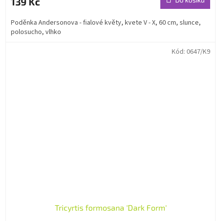
139 Kč
Poděnka Andersonova - fialové květy, kvete V - X, 60 cm, slunce,
polosucho, vlhko
Kód:
0647/K9
Tricyrtis formosana 'Dark Form'