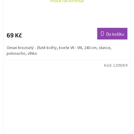
Inula racemosa
69 Kč
Do košíku
Oman hroznatý - žluté květy, kvete VII - VIII, 240 cm, slunce,
polosucho, vlhko
Kód:
1209/K9