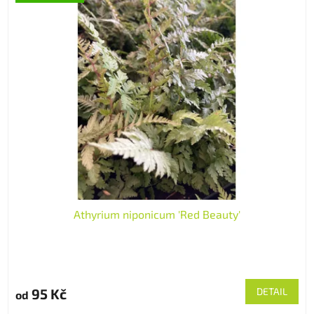
Athyrium niponicum 'Red Beauty'
95 Kč
DETAIL
od