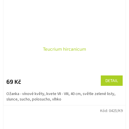
Teucrium hircanicum
69 Kč
DETAIL
Ožanka - vínové květy, kvete VII - VIII, 40 cm, světle zelené listy,
slunce, sucho, polosucho, vlhko
Kód:
0425/K9