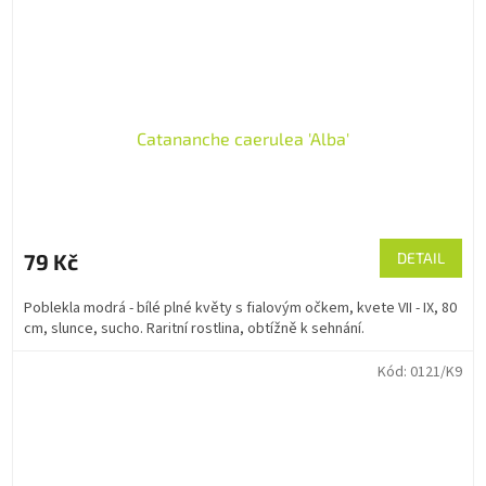
Catananche caerulea 'Alba'
79 Kč
DETAIL
Poblekla modrá - bílé plné květy s fialovým očkem, kvete VII - IX, 80
cm, slunce, sucho. Raritní rostlina, obtížně k sehnání.
Kód:
0121/K9