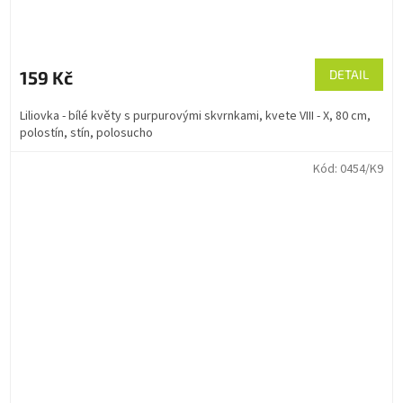
159 Kč
DETAIL
Liliovka - bílé květy s purpurovými skvrnkami, kvete VIII - X, 80 cm,
polostín, stín, polosucho
Kód:
0454/K9