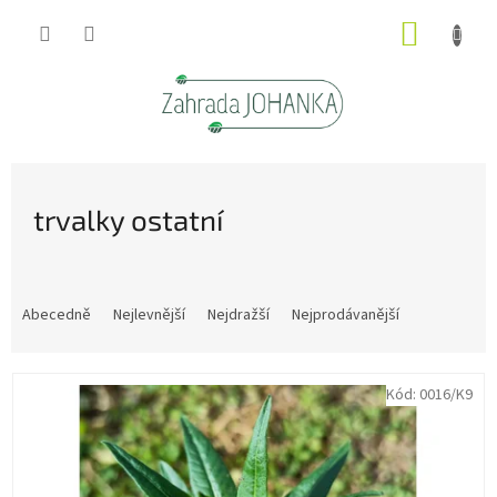
Přejít
NÁKUP
na
obsah
KOŠÍK
trvalky ostatní
Ř
a
Abecedně
Nejlevnější
Nejdražší
Nejprodávanější
z
e
V
n
Kód:
0016/K9
ý
í
p
p
i
r
s
o