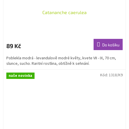
Catananche caerulea
89 Kč
Do košíku
Poblekla modrá - levandulově modré květy, kvete VII - IX, 70 cm,
slunce, sucho. Raritní rostlina, obtížně k sehnání.
Kód:
1318/K9
naše novinka