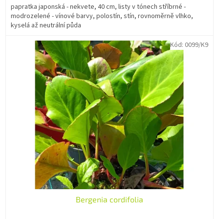
papratka japonská - nekvete, 40 cm, listy v tónech stříbrné -
modrozelené - vínové barvy, polostín, stín, rovnoměrně vlhko,
kyselá až neutrální půda
Kód:
0099/K9
Bergenia cordifolia