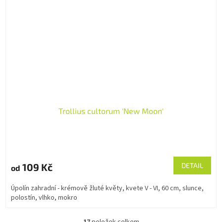
Trollius cultorum 'New Moon'
109 Kč
DETAIL
od
Úpolín zahradní - krémově žluté květy, kvete V - VI, 60 cm, slunce,
polostín, vlhko, mokro
17
položek celkem