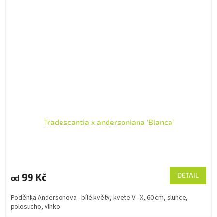
Tradescantia x andersoniana 'Blanca'
99 Kč
DETAIL
od
Poděnka Andersonova - bílé květy, kvete V - X, 60 cm, slunce,
polosucho, vlhko