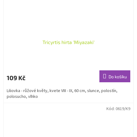
Tricyrtis hirta 'Miyazaki'
109 Kč
Do košíku
Liliovka - růžové květy, kvete VIII - IX, 60 cm, slunce, polostín,
polosucho, vlhko
Kód:
0619/K9