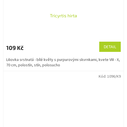
Tricyrtis hirta
109 Kč
DETAIL
Liliovka srstnatá - bílé květy s purpurovými skvrnkami, kvete VIII - X,
70 cm, polostín, stín, polosucho
Kód:
1096/K9