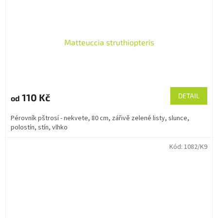
Matteuccia struthiopteris
110 Kč
DETAIL
od
Pérovník pštrosí - nekvete, 80 cm, zářivě zelené listy, slunce,
polostín, stín, vlhko
Kód:
1082/K9