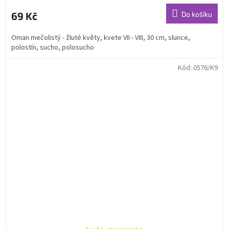
69 Kč
Do košíku
Oman mečolistý - žluté květy, kvete VII - VIII, 30 cm, slunce,
polostín, sucho, polosucho
Kód:
0576/K9