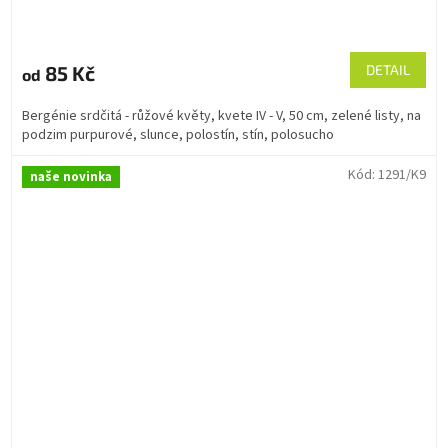
85 Kč
DETAIL
od
Bergénie srdčitá - růžové květy, kvete IV - V, 50 cm, zelené listy, na
podzim purpurové, slunce, polostín, stín, polosucho
Kód:
1291/K9
naše novinka