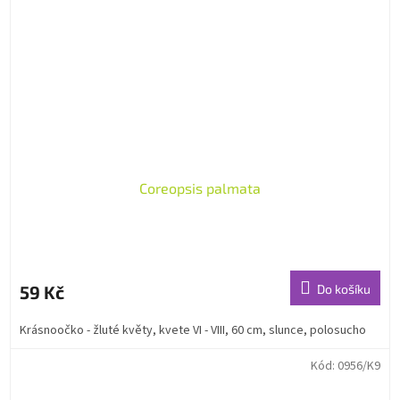
Coreopsis palmata
59 Kč
Do košíku
Krásnoočko - žluté květy, kvete VI - VIII, 60 cm, slunce, polosucho
Kód:
0956/K9