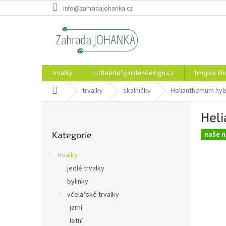
Přejít
info@zahradajohanka.cz
na
obsah
trvalky
Littlebitofgardendesign.cz
hnojiva Vín
Domů
trvalky
skalničky
Helianthemum hyb
P
Hel
o
Přeskočit
s
Kategorie
kategorie
naše n
t
r
trvalky
a
jedlé trvalky
n
bylinky
n
í
včelařské trvalky
p
jarní
a
letní