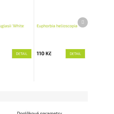
Další
produkt
glasii 'White
Euphorbia helioscopia
110 Kč
DETAIL
DETAIL
Doplňkové parametry