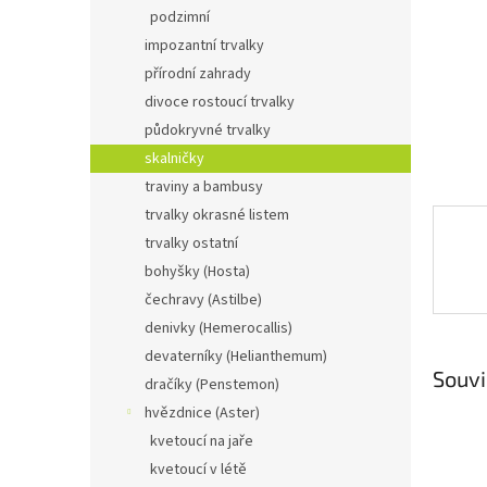
n
podzimní
e
impozantní trvalky
l
přírodní zahrady
divoce rostoucí trvalky
půdokryvné trvalky
skalničky
traviny a bambusy
trvalky okrasné listem
trvalky ostatní
bohyšky (Hosta)
čechravy (Astilbe)
denivky (Hemerocallis)
devaterníky (Helianthemum)
Souvi
dračíky (Penstemon)
hvězdnice (Aster)
kvetoucí na jaře
kvetoucí v létě