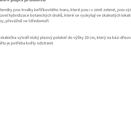
erníky jsou trvalky keříčkovitého tvaru, které jsou i v zimě zelené, jsou v
zivní hybridizace botanických druhů, které se vyskytují ve skalnatých lokal
py, převážně ve Středomoří.
skalnička vytváří nízký plazivý polokeř do výšky 20 cm, který na bázi dřevna
ětu je potřeba květy odstranit.