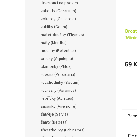
kvetoucí na podzim
kakosty (Geranium)
kokardy (Gaillardia)
kuklíky (Geum)
Orost
mateřídoušky (Thymus)
'Mini
máty (Mentha)
mochny (Potentilla)
orlíčky (Aquilegia)
69 
plamenky (Phlox)
rdesna (Persicaria)
rozchodníky (Sedum)
rozrazily (Veronica)
řebříčky (Achillea)
sasanky (Anemone)
šalvěje (Salvia)
Popi
šanty (Nepeta)
třapatkovky (Echinacea)
Det