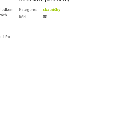
ýsledkem
Kategorie
:
skalničky
itách
EAN
:
83
tí. Po