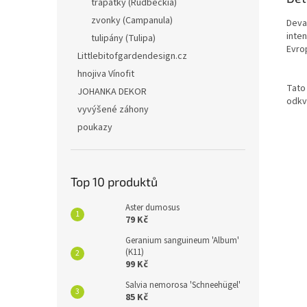
třapatky (Rudbeckia)
zvonky (Campanula)
Devat
inten
tulipány (Tulipa)
Evro
Littlebitofgardendesign.cz
hnojiva Vínofit
Tato 
JOHANKA DEKOR
odkv
vyvýšené záhony
poukazy
Top 10 produktů
Aster dumosus
79 Kč
Geranium sanguineum 'Album'
(K11)
99 Kč
Salvia nemorosa 'Schneehügel'
85 Kč