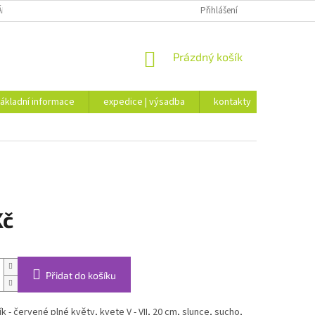
ÁKLADNÍ INFORMACE
EXPEDICE | VÝSADBA
Přihlášení
KONTAKTY
NÁKUPNÍ
Prázdný košík
KOŠÍK
ákladní informace
expedice | výsadba
kontakty
Kč
Přidat do košíku
k - červené plné květy, kvete V - VII, 20 cm, slunce, sucho,