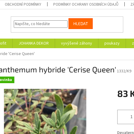
OBCHODNÍ PODMÍNKY
PODMÍNKY OCHRANY OSOBNÍCH ÚDAJŮ
Z
HLEDAT
ofit
JOHANKA DEKOR
vyvýšené záhony
poukazy
z
ride 'Cerise Queen'
ianthemum hybride 'Cerise Queen'
1332/K9
ovinka
83 
Měrná
cena:
Devaterní