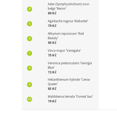
Aster (Symphyotrichum) novi-
belgii 'Neron'
89 Kč
Agastache rugosa 'Alabaster'
79 Kč
Athyrium niponicum 'Red
Beauty'
95 Kč
Vinca major 'Variegata'
75 Kč
Veronica peduncularis 'Georgia
Blue'
72 Kč
Helianthemum hybride 'Cerise
Queen'
83 Kč
Waldsteinia ternata 'Forrest Sun'
79 Kč
Z