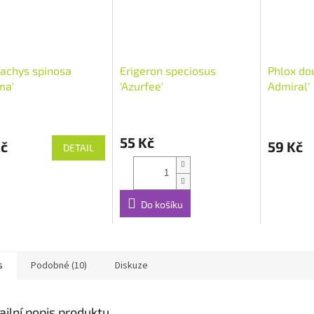
achys spinosa
Erigeron speciosus
Phlox dou
ma'
'Azurfee'
Admiral'
55 Kč
Kč
59 Kč
DETAIL
Do košíku
s
Podobné (10)
Diskuze
ailní popis produktu