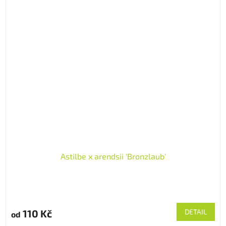
Astilbe x arendsii 'Bronzlaub'
110 Kč
DETAIL
od