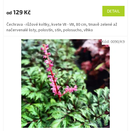
129 Kč
DETAIL
od
Čechrava - růžové kvítky, kvete VII - VIII, 80 cm, tmavě zelené až
načervenalé listy, polostín, stín, polosucho, vlhko
Kód:
0090/K9