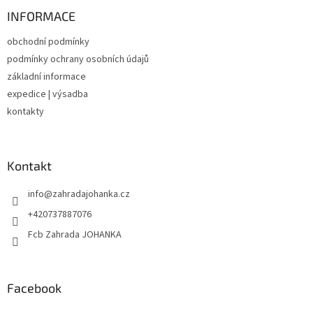
p
a
a
INFORMACE
c
t
í
obchodní podmínky
í
p
podmínky ochrany osobních údajů
r
v
základní informace
k
expedice | výsadba
y
kontakty
v
ý
p
i
Kontakt
s
u
info
@
zahradajohanka.cz
+420737887076
Fcb Zahrada JOHANKA
Facebook