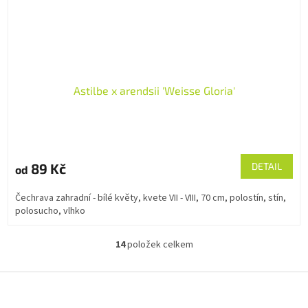
Astilbe x arendsii 'Weisse Gloria'
89 Kč
DETAIL
od
Čechrava zahradní - bílé květy, kvete VII - VIII, 70 cm, polostín, stín,
polosucho, vlhko
14
položek celkem
O
v
l
Z
á
á
d