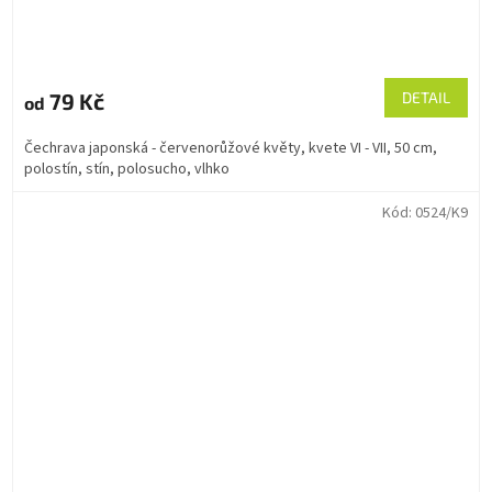
79 Kč
DETAIL
od
Čechrava japonská - červenorůžové květy, kvete VI - VII, 50 cm,
polostín, stín, polosucho, vlhko
Kód:
0524/K9