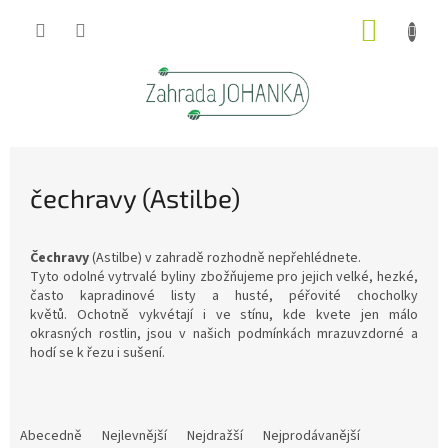
Přejít
NÁKUP
na
obsah
KOŠÍK
čechravy (Astilbe)
Čechravy
(Astilbe) v zahradě rozhodně nepřehlédnete.
Tyto odolné vytrvalé byliny zbožňujeme pro jejich velké, hezké,
často kapradinové listy a husté, péřovité chocholky
květů. Ochotně vykvétají i ve stínu, kde kvete jen málo
okrasných rostlin, jsou v našich podmínkách mrazuvzdorné a
hodí se k řezu i sušení.
Ř
a
Abecedně
Nejlevnější
Nejdražší
Nejprodávanější