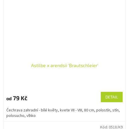
Astilbe x arendsii 'Brautschleier'
79 Kč
DETAIL
od
Čechrava zahradní - bílé květy, kvete VII - VIII, 80 cm, polostín, stín,
polosucho, vlhko
Kód:
0518/K9