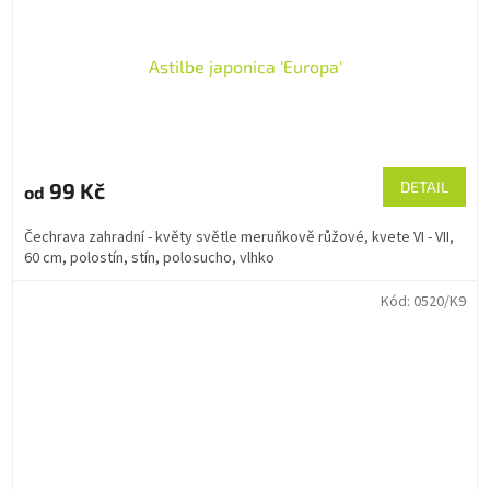
Astilbe japonica 'Europa'
99 Kč
DETAIL
od
Čechrava zahradní - květy světle meruňkově růžové, kvete VI - VII,
60 cm, polostín, stín, polosucho, vlhko
Kód:
0520/K9