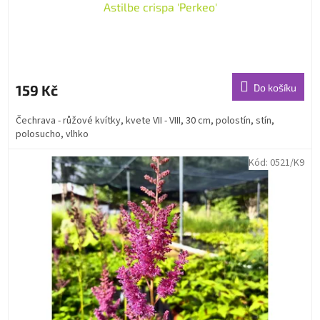
Astilbe crispa 'Perkeo'
159 Kč
Do košíku
Čechrava - růžové kvítky, kvete VII - VIII, 30 cm, polostín, stín,
polosucho, vlhko
Kód:
0521/K9