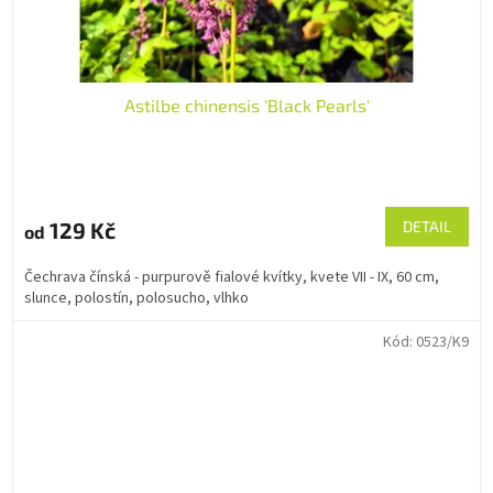
Astilbe chinensis 'Black Pearls'
129 Kč
DETAIL
od
Čechrava čínská - purpurově fialové kvítky, kvete VII - IX, 60 cm,
slunce, polostín, polosucho, vlhko
Kód:
0523/K9