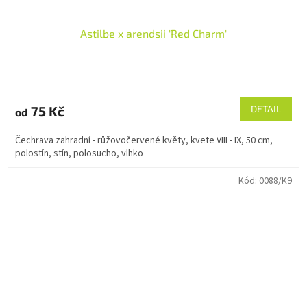
Astilbe x arendsii 'Red Charm'
75 Kč
DETAIL
od
Čechrava zahradní - růžovočervené květy, kvete VIII - IX, 50 cm,
polostín, stín, polosucho, vlhko
Kód:
0088/K9