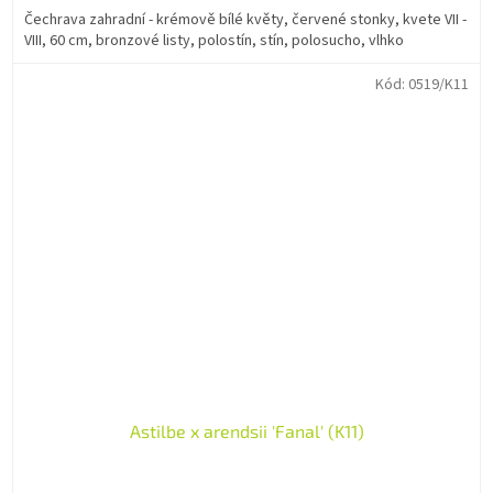
Čechrava zahradní - krémově bílé květy, červené stonky, kvete VII -
VIII, 60 cm, bronzové listy, polostín, stín, polosucho, vlhko
Kód:
0519/K11
Astilbe x arendsii 'Fanal' (K11)