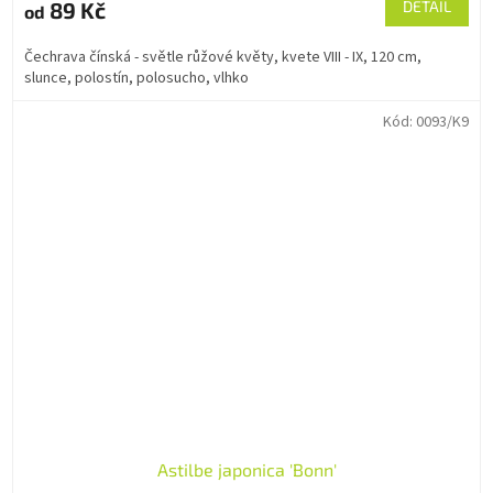
89 Kč
DETAIL
od
Čechrava čínská - světle růžové květy, kvete VIII - IX, 120 cm,
slunce, polostín, polosucho, vlhko
Kód:
0093/K9
Astilbe japonica 'Bonn'