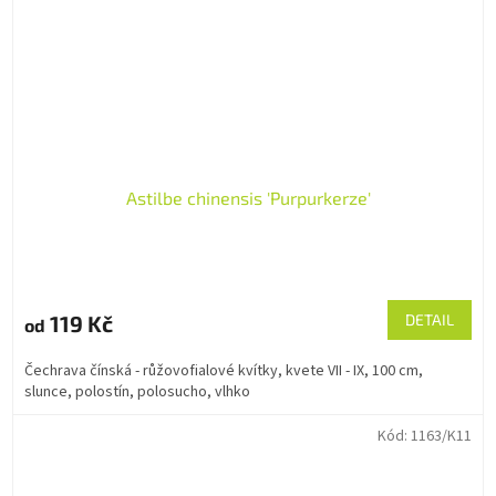
Astilbe chinensis 'Purpurkerze'
119 Kč
DETAIL
od
Čechrava čínská - růžovofialové kvítky, kvete VII - IX, 100 cm,
slunce, polostín, polosucho, vlhko
Kód:
1163/K11