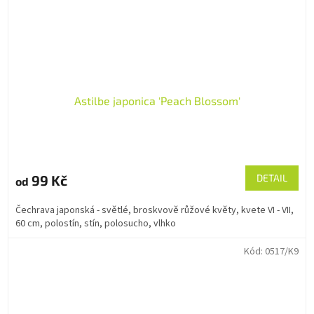
Astilbe japonica 'Peach Blossom'
99 Kč
DETAIL
od
Čechrava japonská - světlé, broskvově růžové květy, kvete VI - VII,
60 cm, polostín, stín, polosucho, vlhko
Kód:
0517/K9