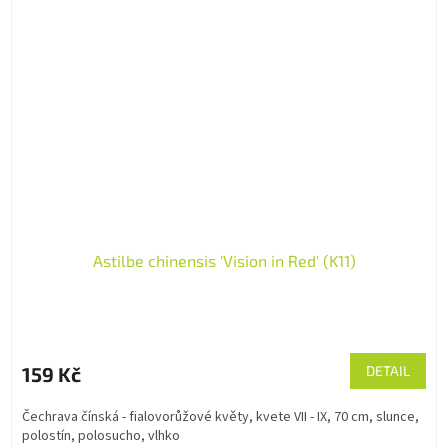
Astilbe chinensis 'Vision in Red' (K11)
159 Kč
DETAIL
Čechrava čínská - fialovorůžové květy, kvete VII - IX, 70 cm, slunce,
polostín, polosucho, vlhko