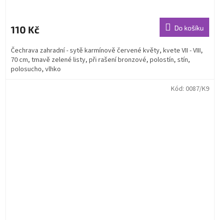
110 Kč
Do košíku
Čechrava zahradní - sytě karmínově červené květy, kvete VII - VIII,
70 cm, tmavě zelené listy, při rašení bronzové, polostín, stín,
polosucho, vlhko
Kód:
0087/K9