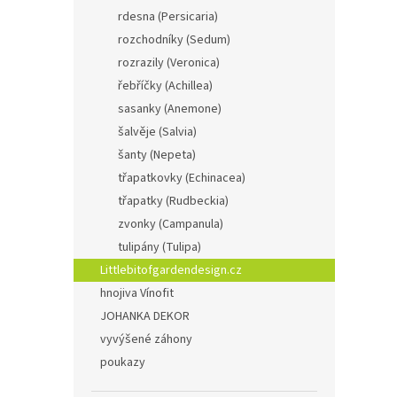
rdesna (Persicaria)
rozchodníky (Sedum)
rozrazily (Veronica)
řebříčky (Achillea)
sasanky (Anemone)
šalvěje (Salvia)
šanty (Nepeta)
třapatkovky (Echinacea)
třapatky (Rudbeckia)
zvonky (Campanula)
tulipány (Tulipa)
Littlebitofgardendesign.cz
hnojiva Vínofit
JOHANKA DEKOR
vyvýšené záhony
poukazy