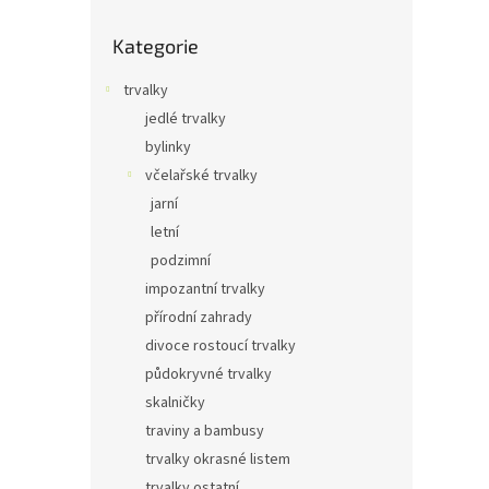
o
Přeskočit
s
Kategorie
kategorie
t
r
trvalky
a
jedlé trvalky
n
bylinky
n
í
včelařské trvalky
p
jarní
a
letní
n
podzimní
e
impozantní trvalky
l
přírodní zahrady
divoce rostoucí trvalky
půdokryvné trvalky
skalničky
traviny a bambusy
trvalky okrasné listem
trvalky ostatní