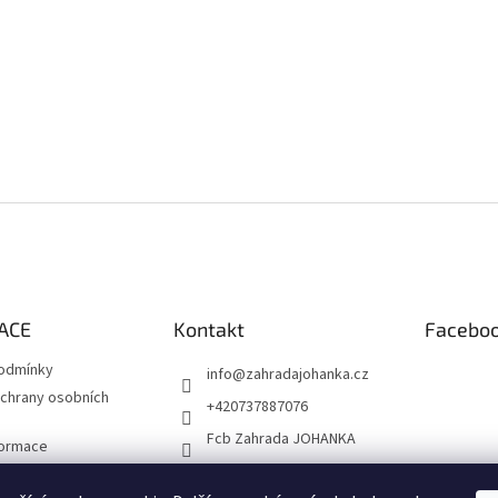
ACE
Kontakt
Facebo
odmínky
info
@
zahradajohanka.cz
chrany osobních
+420737887076
Fcb Zahrada JOHANKA
formace
 výsadba