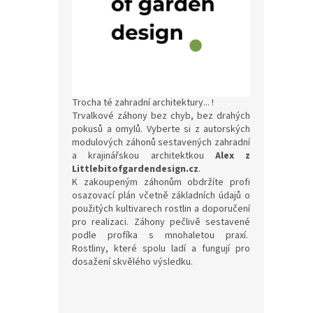
o
k
d
t
u
ů
'Nech
k
t
ů
Trocha té zahradní architektury... !
Trvalkové záhony bez chyb, bez drahých
3 4
pokusů a omylů. Vyberte si z autorských
modulových záhonů sestavených zahradní
a krajinářskou architektkou
Alex z
Autors
Littlebitofgardendesign.cz
.
krajin
K zakoupeným záhonům obdržíte profi
Little
osazovací plán včetně základních údajů o
tak, a
použitých kultivarech rostlin a doporučení
suchém
pro realizaci. Záhony pečlivě sestavené
zakoře
podle profíka s mnohaletou praxí.
napro
Rostliny, které spolu ladí a fungují pro
výška 
dosažení skvělého výsledku.
v dosp
druhů 
P