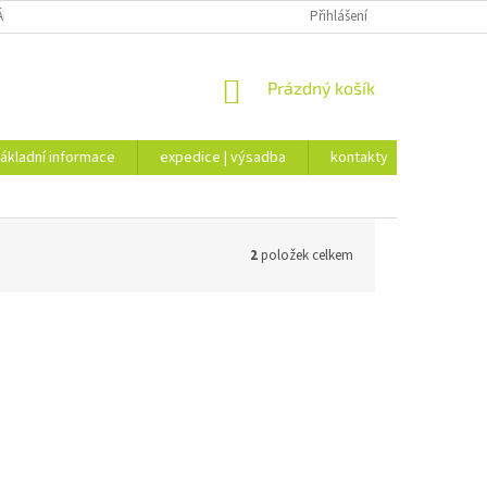
ÁKLADNÍ INFORMACE
EXPEDICE | VÝSADBA
Přihlášení
KONTAKTY
NÁKUPNÍ
Prázdný košík
KOŠÍK
ákladní informace
expedice | výsadba
kontakty
2
položek celkem
Kód:
2001
Z