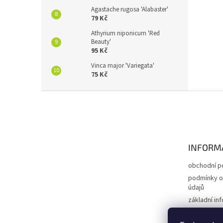
Agastache rugosa 'Alabaster'
79 Kč
Athyrium niponicum 'Red
Beauty'
95 Kč
Vinca major 'Variegata'
75 Kč
Z
á
p
a
t
INFORM
í
obchodní p
podmínky o
údajů
základní in
expedice |