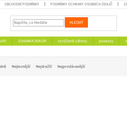
OBCHODNÍ PODMÍNKY
PODMÍNKY OCHRANY OSOBNÍCH ÚDAJŮ
Z
HLEDAT
ofit
JOHANKA DEKOR
vyvýšené záhony
poukazy
z
dně
Nejlevnější
Nejdražší
Nejprodávanější
Kód:
2000
 novinka
naše novinka
Z