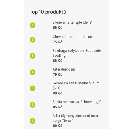
Top 10 produktů
Silene schafta 'Splendens'
65 Kč
Chrysanthemum arcticum
75 Kč
Saxifraga cotyledon 'Southside
Seedling'
65 Kč
Aster dumosus
79 Kč
Geranium sanguineum 'Album'
(K11)
99 Kč
Salvia nemorosa 'Schneehügel'
85 Kč
Aster (Symphyotrichum) novi-
belgii 'Neron'
89 Kč