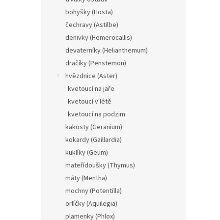
bohyšky (Hosta)
čechravy (Astilbe)
denivky (Hemerocallis)
devaterníky (Helianthemum)
dračíky (Penstemon)
hvězdnice (Aster)
kvetoucí na jaře
kvetoucí v létě
kvetoucí na podzim
kakosty (Geranium)
kokardy (Gaillardia)
kuklíky (Geum)
mateřídoušky (Thymus)
máty (Mentha)
mochny (Potentilla)
orlíčky (Aquilegia)
plamenky (Phlox)