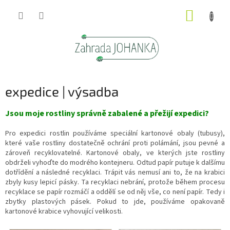
Přejít
NÁKUP
na
obsah
KOŠÍK
expedice | výsadba
Jsou moje rostliny správně zabalené a přežijí expedici?
Pro expedici rostlin používáme speciální kartonové obaly (tubusy),
které vaše rostliny dostatečně ochrání proti polámání, jsou pevné a
zároveň recyklovatelné. Kartonové obaly, ve kterých jste rostliny
obdrželi vyhoďte do modrého kontejneru. Odtud papír putuje k dalšímu
dotřídění a následné recyklaci. Trápit vás nemusí ani to, že na krabici
zbyly
kusy lepicí pásky. Ta recyklaci nebrání, protože během procesu
recyklace se papír rozmáčí a oddělí se od něj vše, co není papír. Tedy i
zbytky plastových pásek. Pokud to jde, používáme opakovaně
kartonové krabice vyhovující velikosti.