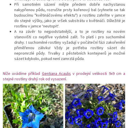
Při samotném sázení mějte předem dobře nachystanou
nakypřenou půdu, rozrušte prsty kořenový bal (vyhnete se tak
budoucímu "květináčovému efektu") a rostlinu zahrňte v jamce
do stejné výšky, jako je vršek substrátu v květináči. Důležité je
rostlinu v jamce ‘neutopit‘.
A na závěr to nejpodstatnější, a to je rostliny na novém
stanovišti co nejdříve vydatně zalít. To platí i pro suchomilné
druhy.
I suchomilné rostliny vyžadují v počáteční fázi zakořenění
přiměřenou zálivku! Vždy je potřeba rostliny sázet do
nepromrzlé půdy. Trvalky z pěstebních kontejnerů je možné
sázet kdykoliv, pokud není zamrzlá půda.
Níže uvádíme příklad
Gentiana Acaulis
v prodejní velikosti 9x9 cm a
stejné rostliny druhý rok od vysazení.