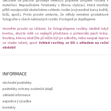
takzvaně na plachtě (prodejní velikost) případně dospělé rostliny v
matečnici. Nepoužíváme fotobanky s líbivou stylizací, která mnohdy
příliš neodpovídá skutečnému vzhledu rostlin (zvýrazněné barvy květů,
listů, apod.). Proto prosím omluvte, že někdy nemáme produktové
fotografie u všech nabízených rostlin. Postupně je doplňujeme.
Vezměte prosím na vědomí, že fotografujeme rostliny ideálně když
kvetou, abyste měli co nejlepší představu o potenciálu jejich krásy.
Rostlina, kterou obdržíte již může být po odkvětu, nebo naopak teprve
ve stadiu rašení, apod.
Vzhled rostliny se liší s ohledem na roční
období!
Z
á
p
a
INFORMACE
t
obchodní podmínky
í
podmínky ochrany osobních údajů
základní informace
expedice | výsadba
kontakty