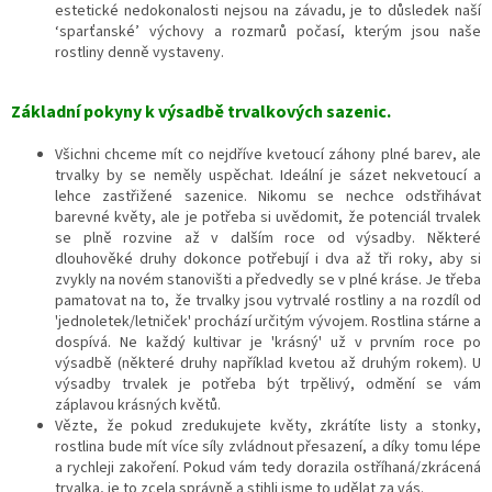
estetické nedokonalosti nejsou na závadu, je to důsledek naší
‘sparťanské’ výchovy a rozmarů počasí, kterým jsou naše
rostliny denně vystaveny.
Základní pokyny k výsadbě trvalkových sazenic.
Všichni chceme mít co nejdříve kvetoucí záhony plné barev, ale
trvalky by se neměly uspěchat. Ideální je sázet nekvetoucí a
lehce zastřižené sazenice. Nikomu se nechce odstřihávat
barevné květy, ale je potřeba si uvědomit, že potenciál trvalek
se plně rozvine až v dalším roce od výsadby. Některé
dlouhověké druhy dokonce potřebují i dva až tři roky, aby si
zvykly na novém stanovišti a předvedly se v plné kráse. Je třeba
pamatovat na to, že trvalky jsou vytrvalé rostliny a na rozdíl od
'jednoletek/letniček' prochází určitým vývojem. Rostlina stárne a
dospívá. Ne každý kultivar je 'krásný' už v prvním roce po
výsadbě (některé druhy například kvetou až druhým rokem). U
výsadby trvalek je potřeba být trpělivý, odmění se vám
záplavou krásných květů.
Vězte, že pokud zredukujete květy, zkrátíte listy a stonky,
rostlina bude mít více síly zvládnout přesazení,
a díky tomu lépe
a rychleji zakoření. Pokud vám tedy dorazila ostříhaná/zkrácená
trvalka, je to zcela správně a stihli jsme to udělat za vás.