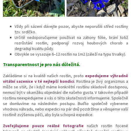
Vždy při sázení dávejte pozor, abyste neporušili střed rostliny
tzv. srdíčko.
Určitě n
edoporučujeme používat na záhony fólie, brání totiž
rozrůstání rostlin, podporují rozvoj houbových chorob a
degradují kvalitu půdy.
Obvykle se vysazuje 6–12 rostlin na 1m2 (záleží na typu trvalky).
Transparentnost je pro nás důležitá.
Zakládáme si na kvalitě našich rostlin, proto
expedujeme výhradně
vitální sazenice v té nejlepší kondici
. Rostlina je živý organizmus a
může se stát, že i když máme konkrétní rostlinu skladově dostupnou,
nemusí být v okamžiku objednání dle našeho gusta. V takovém případě
rostlinu neexpedujeme a vás o této skutečnosti informujeme. Společně
se domluvíme na následném postupu. Buďto společně vybereme
vhodnou náhradu, nebo expedici na pár dnů pozdržíme a věnujeme vaší
rostlině zvýšenou péči, aby byla schopná expedice.
Zveřejňujeme pouze reálné fotografie
našich rostlin focené