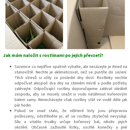
Jak mám naložit s rostlinami po jejich převzetí?
Sazenice co nejdříve opatrně vybalte, ale nesázejte je ihned na
stanoviště. Nechte je aklimatizovat, než se pustíte do sázení.
Těch stresů si užily za poslední dny dost. Rostlinky nechte
odpočívat alespoň dva dny na stinném místě a podle potřeby
zalévejte.
Odpočívající rostliny doporučujeme zalévat ideálně
zespodu, aby se musely snažit si vodu natáhnout kořenovým
balem samy. Nenechávejte však rostliny stát ve vodě déle jak
pár hodin.
Pokud se snad stalo, že některé listy jsou přepravou
poškozeny, odstřihněte je, ať se rostliny zbytečně nevysilují.
Sílu a vitalitu trvalky určuje kořenový bal, nikoliv jejich
olistění.
Občasné zažloutlé lístky, oschlé konečky a jiné