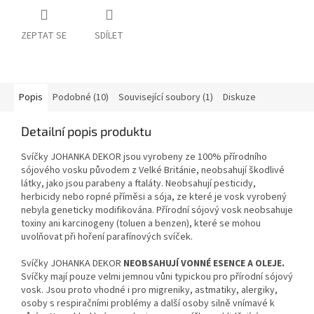
ZEPTAT SE
SDÍLET
Popis
Podobné (10)
Související soubory (1)
Diskuze
Detailní popis produktu
Svíčky JOHANKA DEKOR jsou vyrobeny ze 100% přírodního
sójového vosku původem z Velké Británie, neobsahují škodlivé
látky, jako jsou parabeny a ftaláty. Neobsahují pesticidy,
herbicidy nebo ropné příměsi a sója, ze které je vosk vyrobený
nebyla geneticky modifikována. Přírodní sójový vosk neobsahuje
toxiny ani karcinogeny (toluen a benzen), které se mohou
uvolňovat při hoření parafínových svíček.
Svíčky JOHANKA DEKOR
NEOBSAHUJÍ
VONNÉ ESENCE A OLEJE.
Svíčky mají pouze velmi jemnou vůni typickou pro přírodní sójový
vosk. Jsou proto vhodné i pro migreniky, astmatiky, alergiky,
osoby s respiračními problémy a další osoby silně vnímavé k