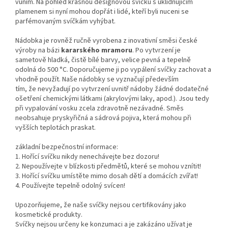
vůním. Na pohled krásnou designovou svíčku s uklidňujícím
plamenem si nyní mohou dopřát i lidé, kteří byli nuceni se
parfémovaným svíčkám vyhýbat.
Nádobka je rovněž ručně vyrobena z inovativní směsi české
výroby na bázi
kararského mramoru
. Po vytvrzení je
sametově hladká, čistě bílé barvy, velice pevná a tepelně
odolná do 500 °C. Doporučujeme ji po vypálení svíčky zachovat a
vhodně použít. Naše nádobky se vyznačují především
tím, že nevyžadují po vytvrzení uvnitř nádoby žádné dodatečné
ošetření chemickými látkami (akrylovými laky, apod.). Jsou tedy
při vypalování vosku zcela zdravotně nezávadné. Směs
neobsahuje pryskyřičná a sádrová pojiva, která mohou při
vyšších teplotách praskat.
základní bezpečnostní informace:
1. Hořící svíčku nikdy nenechávejte bez dozoru!
2. Nepoužívejte v blízkosti předmětů, které se mohou vznítit!
3. Hořící svíčku umístěte mimo dosah dětí a domácích zvířat!
4. Používejte tepelně odolný svícen!
Upozorňujeme, že naše svíčky nejsou certifikovány jako
kosmetické produkty.
Svíčky nejsou určeny ke konzumaci a je zakázáno užívat je