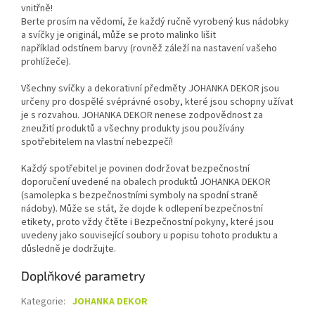
vnitřně!
Berte prosím na vědomí, že každý ručně vyrobený kus nádobky
a svíčky je originál, může se proto malinko lišit
například odstínem barvy (rovněž záleží na nastavení vašeho
prohlížeče).
Všechny svíčky a dekorativní předměty JOHANKA DEKOR jsou
určeny pro dospělé svéprávné osoby, které jsou schopny užívat
je s rozvahou. JOHANKA DEKOR nenese zodpovědnost za
zneužití produktů a všechny produkty jsou používány
spotřebitelem na vlastní nebezpečí!
Každý spotřebitel je povinen dodržovat bezpečnostní
doporučení uvedené na obalech produktů JOHANKA DEKOR
(samolepka s bezpečnostními symboly na spodní straně
nádoby). Může se stát, že dojde k odlepení bezpečnostní
etikety, proto vždy čtěte i Bezpečnostní pokyny, které jsou
uvedeny jako související soubory u popisu tohoto produktu a
důsledně je dodržujte.
Doplňkové parametry
Kategorie
:
JOHANKA DEKOR