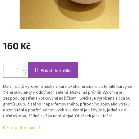
160 Kč
Měrná
cena:
Přidat do košíku
Malá, ručně vyrobená miska z kararského mramoru čistě bílé barvy se
třemi sukulenty v odstínech zelené. Miska má průměr 8,5 cm a je
zespodu opatřena korkovými nožičkami. Svíčka je vyrobena z cca 50
gramů 100% čistého, neparfemovaného, přírodního sójového vosku.
Rozmístění a použití jednotlivých sukulentů je vždy jiné, jedná se o
ruční výrobu, žádná svíčka není stejná. Obrázek je ilustační.
Detailní informace