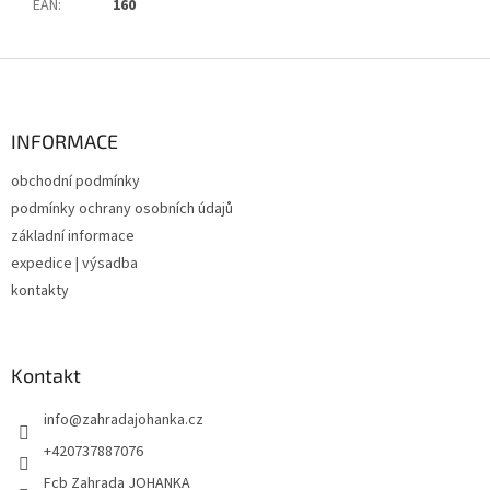
EAN
:
160
Z
á
p
a
INFORMACE
t
obchodní podmínky
í
podmínky ochrany osobních údajů
základní informace
expedice | výsadba
kontakty
Kontakt
info
@
zahradajohanka.cz
+420737887076
Fcb Zahrada JOHANKA