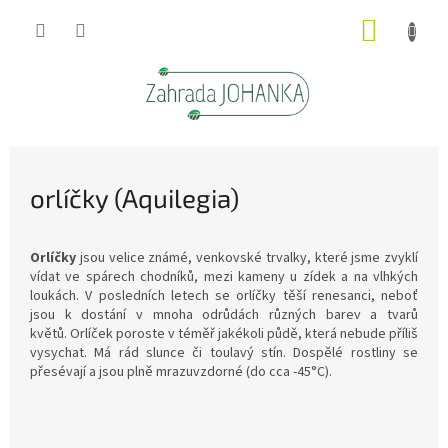
Přejít
NÁKUP
na
obsah
KOŠÍK
orlíčky (Aquilegia)
Orlíčky
jsou velice známé, venkovské trvalky, které jsme zvyklí
vídat ve spárech chodníků, mezi kameny u zídek a na vlhkých
loukách. V posledních letech se orlíčky těší renesanci, neboť
jsou k dostání v mnoha odrůdách různých barev a tvarů
květů. Orlíček poroste v téměř jakékoli půdě, která nebude příliš
vysychat. Má rád slunce či toulavý stín. Dospělé rostliny se
přesévají a jsou plně mrazuvzdorné (do cca -45°C).
Ř