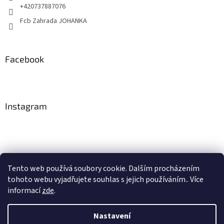
+420737887076
Fcb Zahrada JOHANKA
Facebook
Instagram
Tento web používá soubory cookie. Dalším procházením
tohoto webu vyjadřujete souhlas s jejich používáním.. Více
Sledovat na Instagramu
informací
zde
.
Nastavení
Vytvořil Shoptet