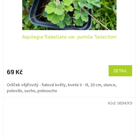
Aquilegia flabellata var. pumila 'Selection'
69 Kč
DETAIL
Orlíček vějířovitý - fialové květy, kvete V - VI, 20 cm, slunce,
polostín, sucho, polosucho
Kód:
0694/K9