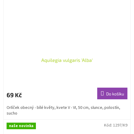
Aquilegia vulgaris 'Alba'
69 Kč
Do košíku
Orlíček obecný - bílé květy, kvete V - VI, 50 cm, slunce, polostín,
sucho
Kód:
1297/K9
naše novinka