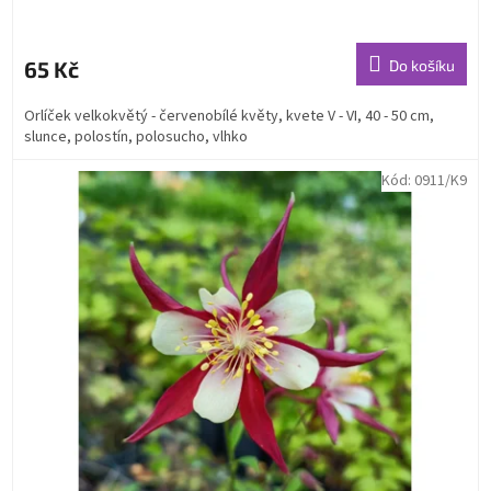
65 Kč
Do košíku
Orlíček velkokvětý - červenobílé květy, kvete V - VI, 40 - 50 cm,
slunce, polostín, polosucho, vlhko
Kód:
0911/K9