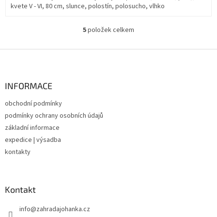
kvete V - VI, 80 cm, slunce, polostín, polosucho, vlhko
5
položek celkem
O
v
l
Z
á
á
d
p
a
a
INFORMACE
c
t
í
obchodní podmínky
í
p
podmínky ochrany osobních údajů
r
v
základní informace
k
expedice | výsadba
y
kontakty
v
ý
p
i
Kontakt
s
u
info
@
zahradajohanka.cz