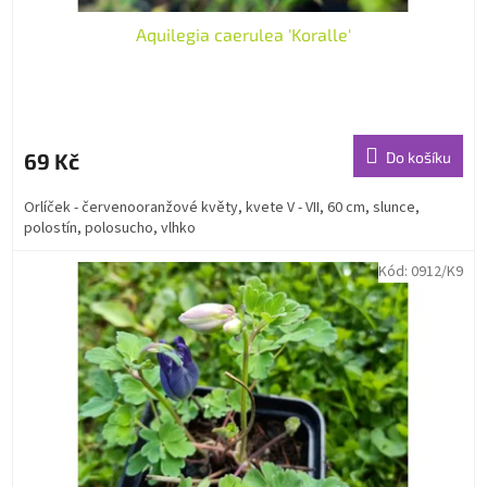
Aquilegia caerulea 'Koralle'
69 Kč
Do košíku
Orlíček - červenooranžové květy, kvete V - VII, 60 cm, slunce,
polostín, polosucho, vlhko
Kód:
0912/K9