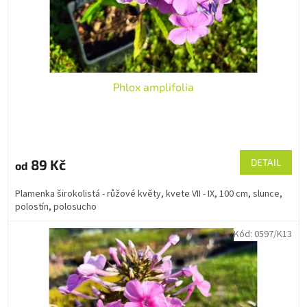
Phlox amplifolia
89 Kč
DETAIL
od
Plamenka širokolistá - růžové květy, kvete VII - IX, 100 cm, slunce,
polostín, polosucho
Kód:
0597/K13