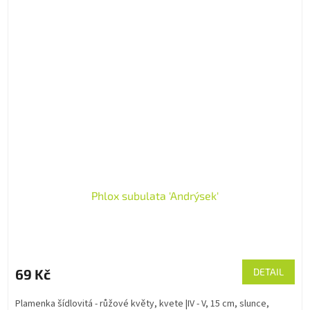
Phlox subulata 'Andrýsek'
69 Kč
DETAIL
Plamenka šídlovitá - růžové květy, kvete |IV - V, 15 cm, slunce,