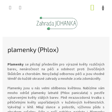
Přejít
NÁKUP
na
obsah
KOŠÍK
plamenky (Phlox)
Plamenky
se pěstují především pro výrazné květy rozličných
barev, nenáročnost na péči a odolnost proti živočišných
škůdcům a chorobám. Nevyžadují odbornou péči a jsou vhodné
téměř do každé okrasné zahrady a mnohde zcela zdomácněly.
Plamenky
jsou u nás velmi oblíbenou květinou. Nabízíme vám
mnoho odrůd plamenky latnaté (Phlox paniculata) s pestře
vybarvenými květy stálých barev. Plně mrazuvzdorná trvalka s
pětičetnými květy uspořádaných v kuželových květenstvích.
Vykvétají v létě. Milují slunce a polostín, výživnou půdu s
obsahem rašeliny.
Dále v naší nabídce najdete i Plamenky