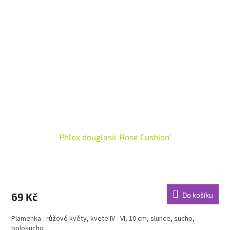
Phlox douglasii 'Rose Cushion'
69 Kč
Do košíku
Plamenka - růžové květy, kvete IV - VI, 10 cm, slunce, sucho,
polosucho