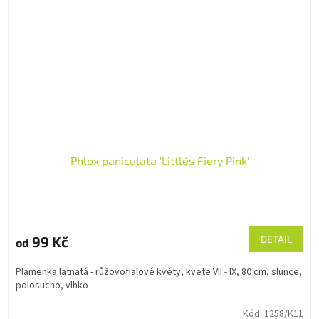
Phlox paniculata 'Little´s Fiery Pink'
99 Kč
DETAIL
od
Plamenka latnatá - růžovofialové květy, kvete VII - IX, 80 cm, slunce,
polosucho, vlhko
Kód:
1258/K11