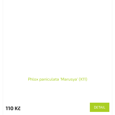
Phlox paniculata 'Marusya' (K11)
110 Kč
DETAIL