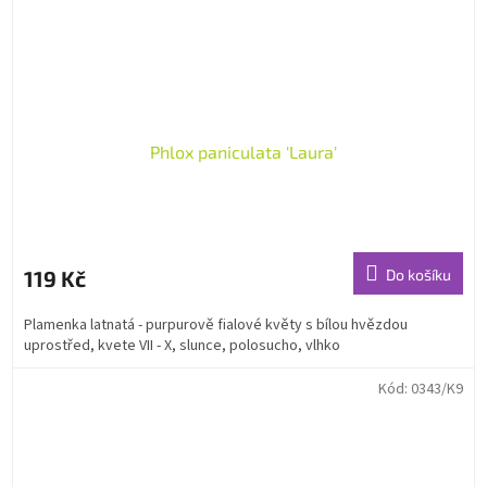
Phlox paniculata 'Laura'
119 Kč
Do košíku
Plamenka latnatá - purpurově fialové květy s bílou hvězdou
uprostřed, kvete VII - X, slunce, polosucho, vlhko
Kód:
0343/K9