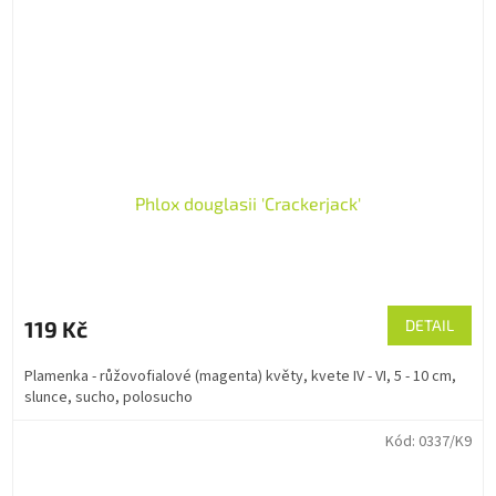
Phlox douglasii 'Crackerjack'
119 Kč
DETAIL
Plamenka - růžovofialové (magenta) květy, kvete IV - VI, 5 - 10 cm,
slunce, sucho, polosucho
Kód:
0337/K9