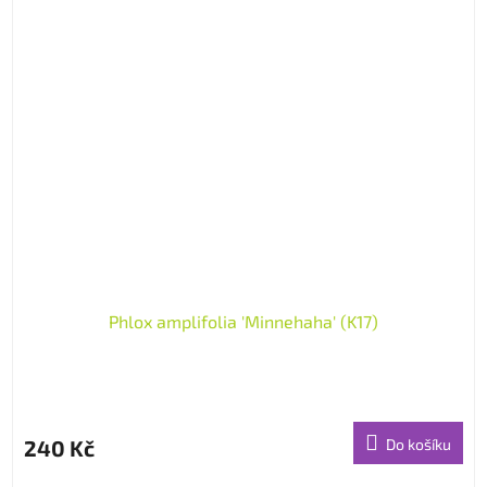
Phlox amplifolia 'Minnehaha' (K17)
240 Kč
Do košíku