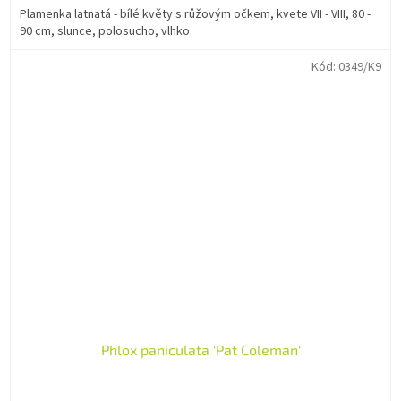
Plamenka latnatá - bílé květy s růžovým očkem, kvete VII - VIII, 80 -
90 cm, slunce, polosucho, vlhko
Kód:
0349/K9
Phlox paniculata 'Pat Coleman'