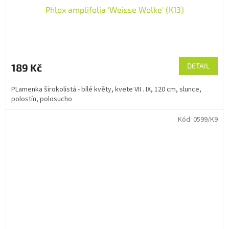
Phlox amplifolia 'Weisse Wolke' (K13)
189 Kč
DETAIL
PLamenka širokolistá - bílé květy, kvete VII . IX, 120 cm, slunce,
polostín, polosucho
Kód:
0599/K9