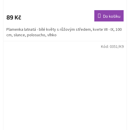
89 Kč
Do košíku
Plamenka latnatá - bílé květy s růžovým středem, kvete VII - IX, 100
cm, slunce, polosucho, vlhko
Kód:
0351/K9