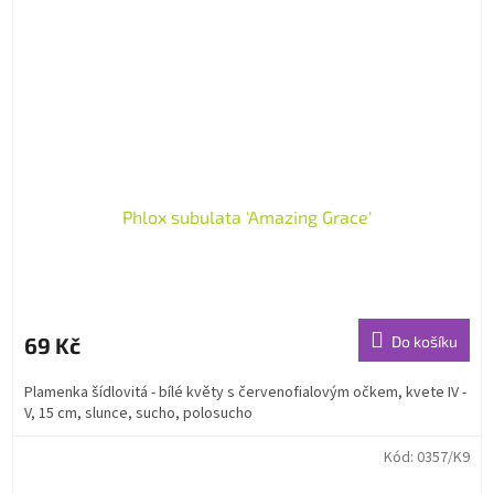
Phlox subulata 'Amazing Grace'
69 Kč
Do košíku
Plamenka šídlovitá - bílé květy s červenofialovým očkem, kvete IV -
V, 15 cm, slunce, sucho, polosucho
Kód:
0357/K9