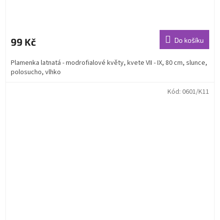
99 Kč
Do košíku
Plamenka latnatá - modrofialové květy, kvete VII - IX, 80 cm, slunce,
polosucho, vlhko
Kód:
0601/K11