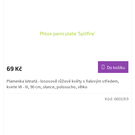
Phlox paniculata 'Spitfire'
69 Kč
Do košíku
Plamenka latnatá - lososově růžové květy s fialovým středem,
kvete VII - IX, 90 cm, slunce, polosucho, vlhko
Kód:
0603/K9