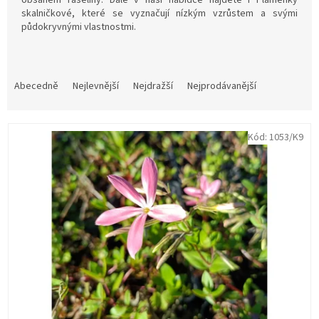
skalničkové, které se vyznačují nízkým vzrůstem a svými
půdokryvnými vlastnostmi.
Ř
a
Abecedně
Nejlevnější
Nejdražší
Nejprodávanější
z
e
V
n
Kód:
1053/K9
ý
í
p
p
i
r
s
o
p
d
r
u
o
k
d
t
u
ů
k
t
ů