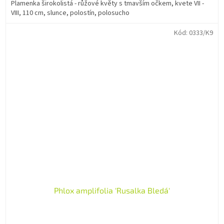
Plamenka širokolistá - růžové květy s tmavším očkem, kvete VII -
VIII, 110 cm, slunce, polostín, polosucho
Kód:
0333/K9
Phlox amplifolia 'Rusalka Bledá'