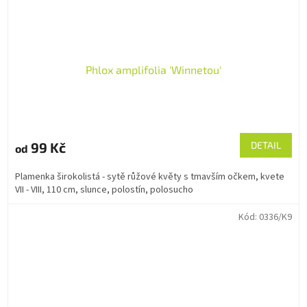
Phlox amplifolia 'Winnetou'
99 Kč
DETAIL
od
Plamenka širokolistá - sytě růžové květy s tmavším očkem, kvete
VII - VIII, 110 cm, slunce, polostín, polosucho
Kód:
0336/K9