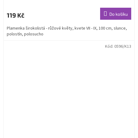
119 Kč
Do košíku
Plamenka širokolistá - růžové květy, kvete VII - IX, 100 cm, slunce,
polostín, polosucho
Kód:
0596/K13