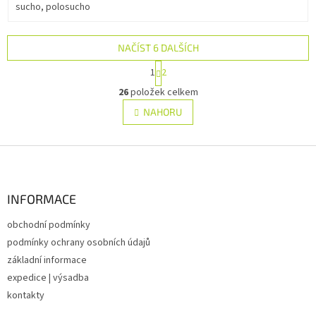
sucho, polosucho
NAČÍST 6 DALŠÍCH
S
1
2
t
O
r
26
položek celkem
v
á
l
NAHORU
n
á
k
d
o
v
Z
a
á
c
á
n
í
p
í
p
a
INFORMACE
r
t
v
obchodní podmínky
í
k
podmínky ochrany osobních údajů
y
v
základní informace
ý
expedice | výsadba
p
kontakty
i
s