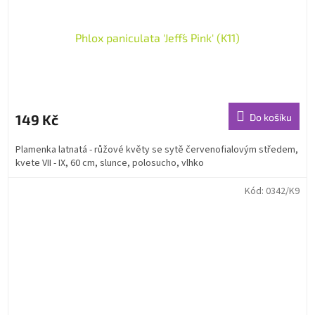
Phlox paniculata 'Jeff´s Pink' (K11)
149 Kč
Do košíku
Plamenka latnatá - růžové květy se sytě červenofialovým středem,
kvete VII - IX, 60 cm, slunce, polosucho, vlhko
Kód:
0342/K9