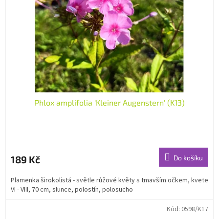
Phlox amplifolia 'Kleiner Augenstern' (K13)
189 Kč
Do košíku
Plamenka širokolistá - světle růžové květy s tmavším očkem, kvete
VI - VIII, 70 cm, slunce, polostín, polosucho
Kód:
0598/K17