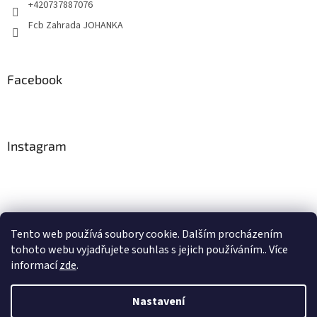
+420737887076
Fcb Zahrada JOHANKA
Facebook
Instagram
Tento web používá soubory cookie. Dalším procházením
tohoto webu vyjadřujete souhlas s jejich používáním.. Více
Sledovat na Instagramu
informací
zde
.
Nastavení
Vytvořil Shoptet