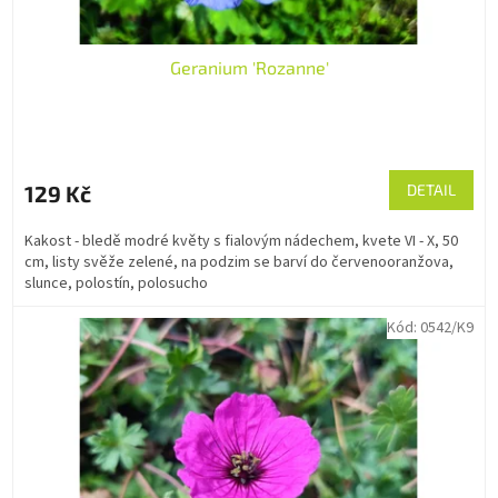
Geranium 'Rozanne'
129 Kč
DETAIL
Kakost - bledě modré květy s fialovým nádechem, kvete VI - X, 50
cm, listy svěže zelené, na podzim se barví do červenooranžova,
slunce, polostín, polosucho
Kód:
0542/K9