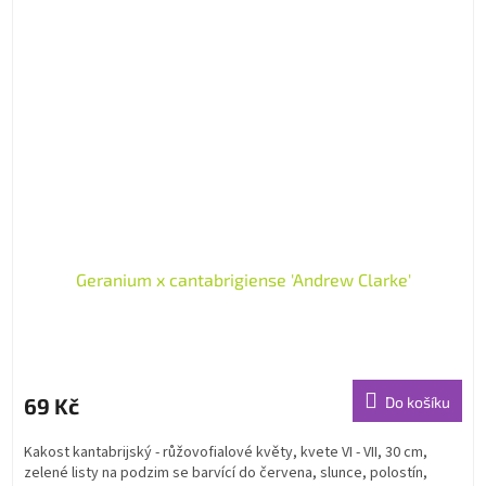
Geranium x cantabrigiense 'Andrew Clarke'
69 Kč
Do košíku
Kakost kantabrijský - růžovofialové květy, kvete VI - VII, 30 cm,
zelené listy na podzim se barvící do červena, slunce, polostín,