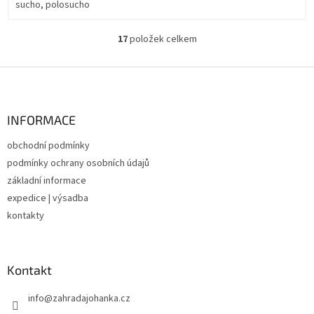
sucho, polosucho
17
položek celkem
O
v
l
Z
á
á
d
p
a
a
INFORMACE
c
t
í
obchodní podmínky
í
p
podmínky ochrany osobních údajů
r
v
základní informace
k
expedice | výsadba
y
kontakty
v
ý
p
i
Kontakt
s
u
info
@
zahradajohanka.cz