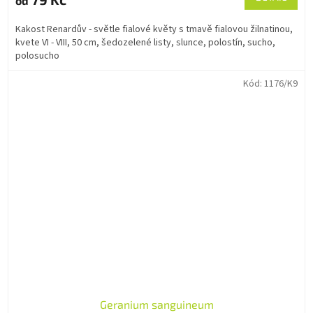
od
Kakost Renardův - světle fialové květy s tmavě fialovou žilnatinou,
kvete VI - VIII, 50 cm, šedozelené listy, slunce, polostín, sucho,
polosucho
Kód:
1176/K9
Geranium sanguineum