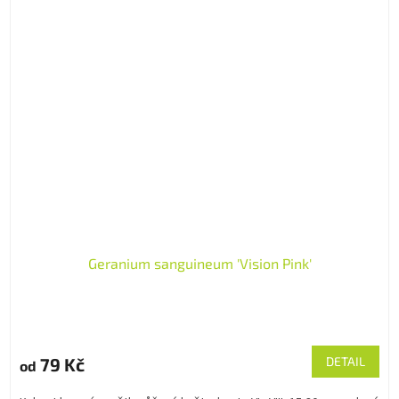
Geranium sanguineum 'Vision Pink'
79 Kč
DETAIL
od