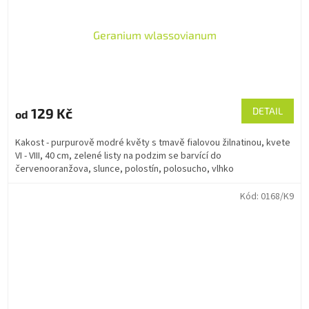
Geranium wlassovianum
129 Kč
DETAIL
od
Kakost - purpurově modré květy s tmavě fialovou žilnatinou, kvete
VI - VIII, 40 cm, zelené listy na podzim se barvící do
červenooranžova, slunce, polostín, polosucho, vlhko
Kód:
0168/K9