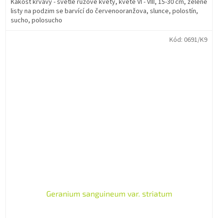
Kakost krvavý - světle růžové květy, kvete VI - VIII, 15-30 cm, zelené
listy na podzim se barvící do červenooranžova, slunce, polostín,
sucho, polosucho
Kód:
0691/K9
Geranium sanguineum var. striatum