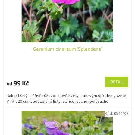
Geranium cinereum 'Splendens'
99 Kč
DETAIL
od
Kakost sivý - zářivé růžovofialové květy s tmavým středem, kvete
V - VII, 20 cm, šedozelené listy, slunce, sucho, polosucho
Kód:
0544/K9