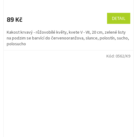
89 Kč
DETAIL
Kakost krvavý - růžovobílé květy, kvete V - VII, 20 cm, zelené listy
na podzim se barvící do červenooranžova, slunce, polostín, sucho,
polosucho
Kód:
0562/K9