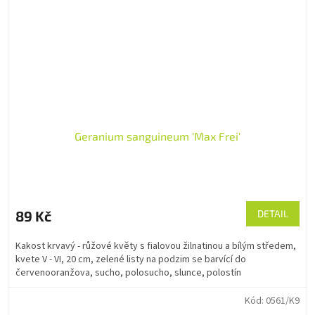
Geranium sanguineum 'Max Frei'
89 Kč
DETAIL
Kakost krvavý - růžové květy s fialovou žilnatinou a bílým středem,
kvete V - VI, 20 cm, zelené listy na podzim se barvící do
červenooranžova, sucho, polosucho, slunce, polostín
Kód:
0561/K9