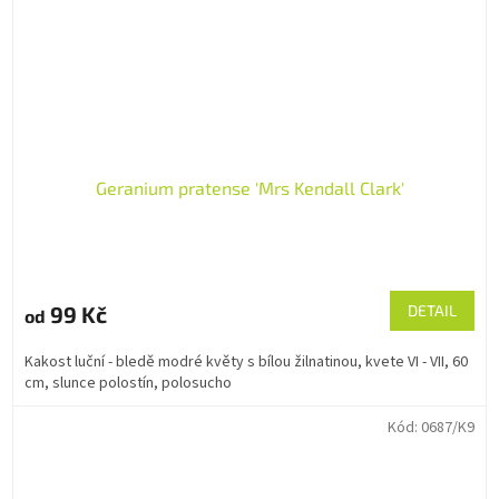
Geranium pratense 'Mrs Kendall Clark'
99 Kč
DETAIL
od
Kakost luční - bledě modré květy s bílou žilnatinou, kvete VI - VII, 60
cm, slunce polostín, polosucho
Kód:
0687/K9