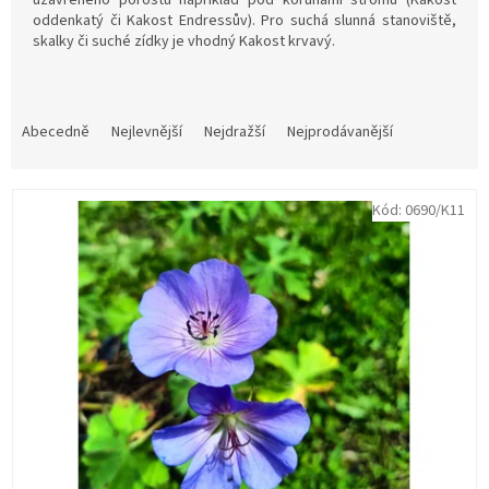
oddenkatý či Kakost Endressův).
Pro suchá slunná stanoviště,
skalky či suché zídky je vhodný Kakost krvavý.
Ř
a
Abecedně
Nejlevnější
Nejdražší
Nejprodávanější
z
e
V
n
Kód:
0690/K11
ý
í
p
p
i
r
s
o
p
d
r
u
o
k
d
t
u
ů
k
t
ů