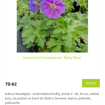
Geranium himalayense 'Baby Blue'
79 Kč
DETAIL
Kakost himalájský - modrofialové květy, kvete V - VII, 30 cm, zelené
listy, na podzim se barví do žluté a červené, slunce, polostín,
polosucho