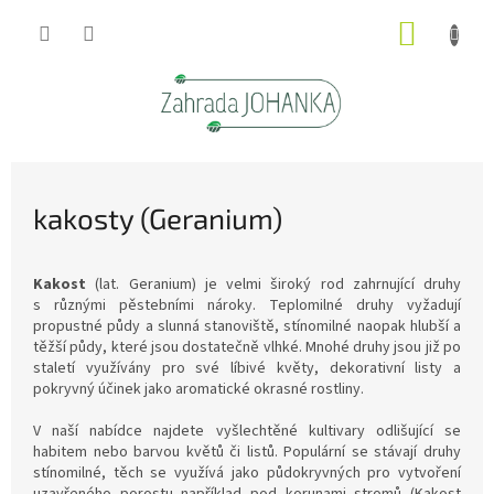
Přejít
NÁKUP
na
obsah
KOŠÍK
kakosty (Geranium)
Kakost
(lat. Geranium) je velmi široký rod zahrnující druhy
s různými pěstebními nároky. Teplomilné druhy vyžadují
propustné půdy a slunná stanoviště, stínomilné naopak hlubší a
těžší půdy, které jsou dostatečně vlhké. Mnohé druhy jsou již po
staletí využívány pro své líbivé květy, dekorativní listy a
pokryvný účinek jako aromatické okrasné rostliny.
V naší nabídce najdete
vyšlechtěné kultivary
odlišující se
habitem nebo barvou květů či listů. Populární se stávají druhy
stínomilné, těch se využívá jako půdokryvných pro vytvoření
uzavřeného porostu například pod korunami stromů (Kakost