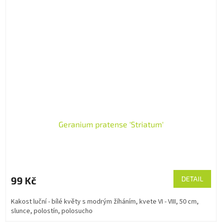
Geranium pratense 'Striatum'
99 Kč
DETAIL
Kakost luční - bílé květy s modrým žíháním, kvete VI - VIII, 50 cm,
slunce, polostín, polosucho