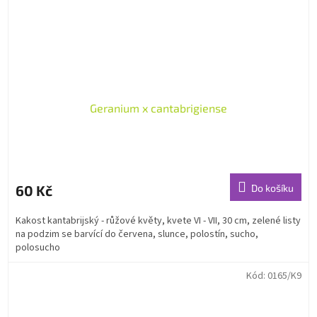
Geranium x cantabrigiense
60 Kč
Do košíku
Kakost kantabrijský - růžové květy, kvete VI - VII, 30 cm, zelené listy
na podzim se barvící do červena, slunce, polostín, sucho,
polosucho
Kód:
0165/K9