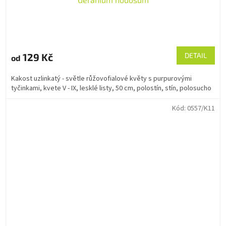
129 Kč
DETAIL
od
Kakost uzlinkatý - světle růžovofialové květy s purpurovými
tyčinkami, kvete V - IX, lesklé listy, 50 cm, polostín, stín, polosucho
Kód:
0557/K11