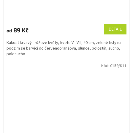
89 Kč
DETAIL
od
Kakost krvavý - růžové květy, kvete V - VIII, 40 cm, zelené listy na
podzim se barvící do červenooranžova, slunce, polostín, sucho,
polosucho
Kód:
0159/K11