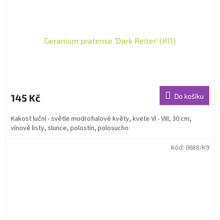
Geranium pratense 'Dark Reiter' (K11)
145 Kč
Do košíku
Kakost luční - světle modrofialové květy, kvete VI - VIII, 30 cm,
vínové listy, slunce, polostín, polosucho
Kód:
0688/K9