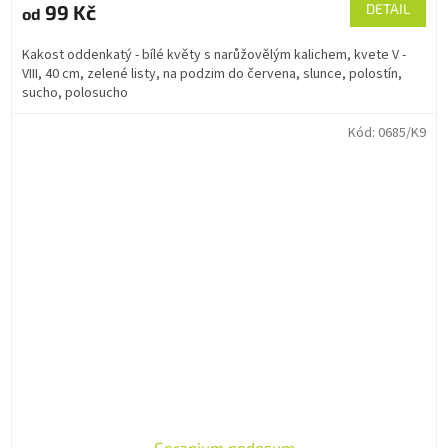
99 Kč
DETAIL
od
Kakost oddenkatý - bílé květy s narůžovělým kalichem, kvete V -
VIII, 40 cm, zelené listy, na podzim do červena, slunce, polostín,
sucho, polosucho
Kód:
0685/K9
Geranium nodosum