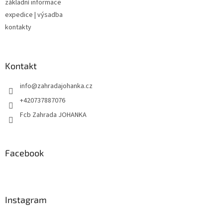
v
základní informace
k
expedice | výsadba
y
kontakty
v
ý
p
i
Kontakt
s
u
info
@
zahradajohanka.cz
+420737887076
Fcb Zahrada JOHANKA
Facebook
Instagram