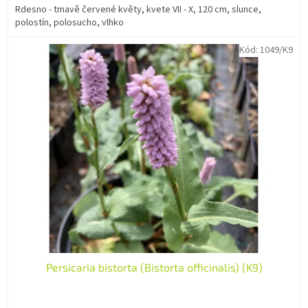
Rdesno - tmavě červené květy, kvete VII - X, 120 cm, slunce,
polostín, polosucho, vlhko
Kód:
1049/K9
Persicaria bistorta (Bistorta officinalis) (K9)