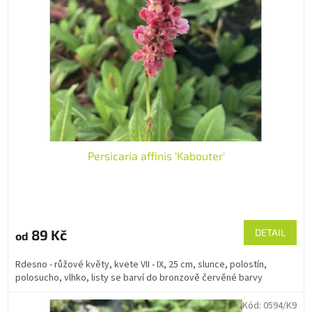
p
d
r
u
o
k
d
t
u
ů
k
t
ů
Persicaria affinis 'Kabouter'
89 Kč
DETAIL
od
Rdesno - růžové květy, kvete VII - IX, 25 cm, slunce, polostín,
polosucho, vlhko, listy se barví do bronzově červěné barvy
Kód:
0594/K9