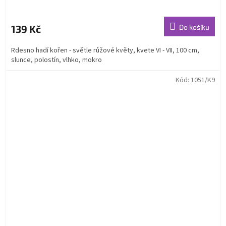
139 Kč
Do košíku
Rdesno hadí kořen - světle růžové květy, kvete VI - VII, 100 cm,
slunce, polostín, vlhko, mokro
Kód:
1051/K9