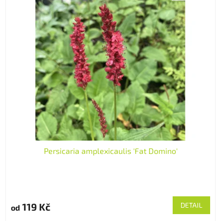
Persicaria amplexicaulis 'Fat Domino'
119 Kč
DETAIL
od