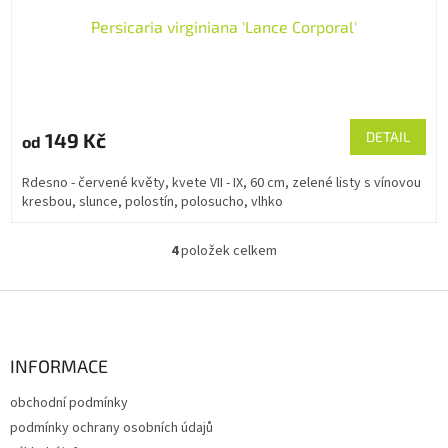
Persicaria virginiana 'Lance Corporal'
149 Kč
DETAIL
od
Rdesno - červené květy, kvete VII - IX, 60 cm, zelené listy s vínovou
kresbou, slunce, polostín, polosucho, vlhko
4
položek celkem
O
v
l
Z
á
á
d
p
a
a
INFORMACE
c
t
í
obchodní podmínky
í
p
podmínky ochrany osobních údajů
r