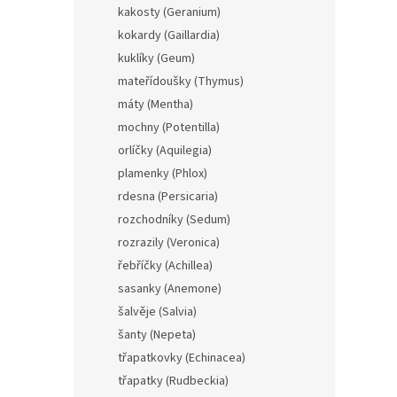
kakosty (Geranium)
kokardy (Gaillardia)
kuklíky (Geum)
Pens
'Choc
mateřídoušky (Thymus)
máty (Mentha)
mochny (Potentilla)
orlíčky (Aquilegia)
159
plamenky (Phlox)
rdesna (Persicaria)
Dračík
- VII,
rozchodníky (Sedum)
rozrazily (Veronica)
řebříčky (Achillea)
sasanky (Anemone)
šalvěje (Salvia)
šanty (Nepeta)
třapatkovky (Echinacea)
třapatky (Rudbeckia)