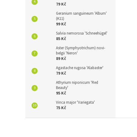
79 Kč
Geranium sanguineum 'Album'
(K11)
99 Kč
Salvia nemorosa 'Schneehügel'
85 Kč
Aster (Symphyotrichum) novi-
belgii 'Neron'
89 Kč
Agastache rugosa 'Alabaster'
79 Kč
Athyrium niponicum 'Red
Beauty'
95 Kč
Vinca major 'Variegata'
75 Kč
Z
á
p