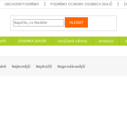
OBCHODNÍ PODMÍNKY
PODMÍNKY OCHRANY OSOBNÍCH ÚDAJŮ
Z
HLEDAT
ofit
JOHANKA DEKOR
vyvýšené záhony
poukazy
z
dně
Nejlevnější
Nejdražší
Nejprodávanější
Kód:
1262/K9
Kód