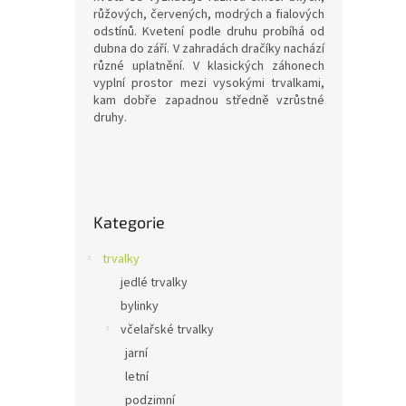
o
k
růžových, červených, modrých a fialových
d
t
odstínů. Kvetení podle druhu probíhá od
u
ů
dubna do září. V zahradách dračíky nachází
Pens
k
různé uplatnění. V klasických záhonech
Dark
t
vyplní prostor mezi vysokými trvalkami,
kam dobře zapadnou středně vzrůstné
ů
druhy.
89 
P
o
Dračík
Přeskočit
s
VIII, 
Kategorie
kategorie
t
polos
r
trvalky
a
jedlé trvalky
n
bylinky
n
í
včelařské trvalky
p
jarní
a
letní
n
podzimní