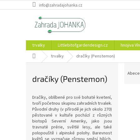
Přejít
info@zahradajohanka.cz
na
obsah
trvalky
Littlebitofgardendesign.cz
hnojiva Vín
Domů
trvalky
dračíky (Penstemon)
Ř
a
Abece
dračíky (Penstemon)
z
e
V
n
Dračíky, oblíbené pro své bohaté kvetení,
ý
í
tvoří početnou skupinu zahradních trvalek.
p
p
Původní druhy (v přírodě je jich okolo 270)
i
r
pěstované v kultuře pochází z různých
s
o
biotopů Severní Ameriky, jako jsou
p
travnaté prérie, světlé lesy, ale také
d
polopouště i alpinské polohy. Barevnost
r
u
květů se vyznačuje různou směsí bílých,