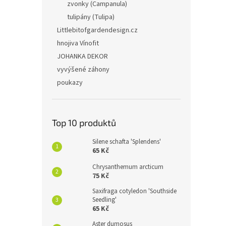
zvonky (Campanula)
tulipány (Tulipa)
Littlebitofgardendesign.cz
hnojiva Vínofit
JOHANKA DEKOR
vyvýšené záhony
poukazy
Top 10 produktů
Silene schafta 'Splendens'
65 Kč
Chrysanthemum arcticum
75 Kč
Saxifraga cotyledon 'Southside
Seedling'
65 Kč
Aster dumosus