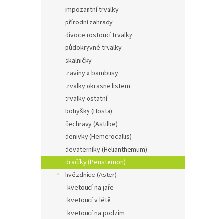
e
impozantní trvalky
l
přírodní zahrady
divoce rostoucí trvalky
Pens
půdokryvné trvalky
skalničky
traviny a bambusy
trvalky okrasné listem
6
od
trvalky ostatní
bohyšky (Hosta)
Dračík
květy,
čechravy (Astilbe)
polos
denivky (Hemerocallis)
devaterníky (Helianthemum)
dračíky (Penstemon)
hvězdnice (Aster)
kvetoucí na jaře
kvetoucí v létě
kvetoucí na podzim