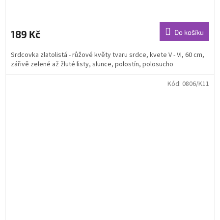
189 Kč
Do košíku
Srdcovka zlatolistá - růžové květy tvaru srdce, kvete V - VI, 60 cm,
zářivě zelené až žluté listy, slunce, polostín, polosucho
Kód:
0806/K11