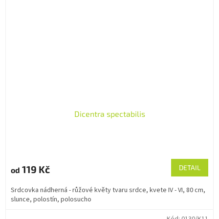
Dicentra spectabilis
119 Kč
DETAIL
od
Srdcovka nádherná - růžové květy tvaru srdce, kvete IV - VI, 80 cm,
slunce, polostín, polosucho
Kód:
0130/K11