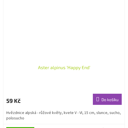
Aster alpinus 'Happy End'
59 Kč
Do košíku
Hvězdnice alpská - růžové květy, kvete V - VI, 15 cm, slunce, sucho,
polosucho