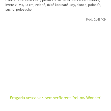
Hadinec - červené květy postupně se barvící do červenomodra,
kvete V - VIII, 35 cm, zelené, úzké kopinaté listy, slunce, polostín,
sucho, polosucho
Kód:
0148/K9
Fragaria vesca var. semperflorens 'Yellow Wonder'