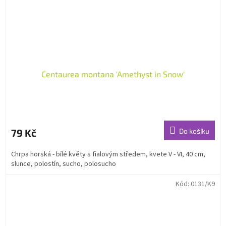
Centaurea montana 'Amethyst in Snow'
79 Kč
Do košíku
Chrpa horská - bílé květy s fialovým středem, kvete V - VI, 40 cm,
slunce, polostín, sucho, polosucho
Kód:
0131/K9