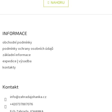
l
NAHORU
n
á
k
d
o
v
Z
a
á
c
á
n
í
p
í
p
a
INFORMACE
r
t
v
obchodní podmínky
í
k
podmínky ochrany osobních údajů
y
v
základní informace
ý
expedice | výsadba
p
kontakty
i
s
u
Kontakt
info
@
zahradajohanka.cz
+420737887076
Fcb Zahrada JOHANKA