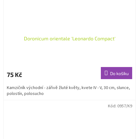
Doronicum orientale 'Leonardo Compact'
75 Kč
Do košíku
Kamzičník východní - zářivě žluté květy, kvete IV - V, 30 cm, slunce,
polostín, polosucho
Kód:
0957/K9