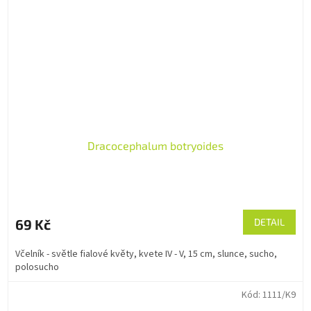
Dracocephalum botryoides
69 Kč
DETAIL
Včelník - světle fialové květy, kvete IV - V, 15 cm, slunce, sucho,
polosucho
Kód:
1111/K9