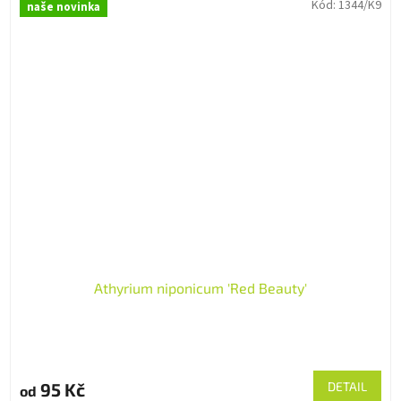
Kód:
1344/K9
naše novinka
Athyrium niponicum 'Red Beauty'
95 Kč
DETAIL
od