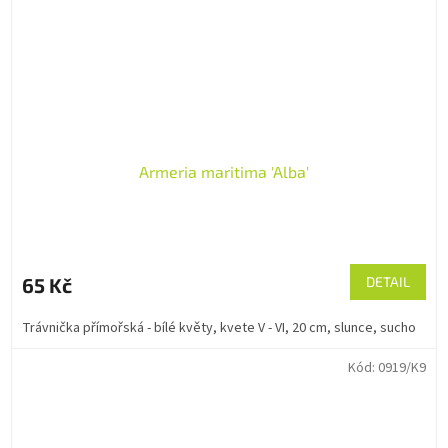
Armeria maritima 'Alba'
65 Kč
DETAIL
Trávnička přímořská - bílé květy, kvete V - VI, 20 cm, slunce, sucho
Kód:
0919/K9