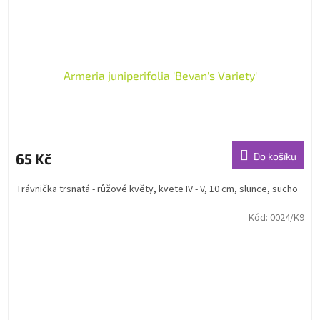
Armeria juniperifolia 'Bevan's Variety'
65 Kč
Do košíku
Trávnička trsnatá - růžové květy, kvete IV - V, 10 cm, slunce, sucho
Kód:
0024/K9