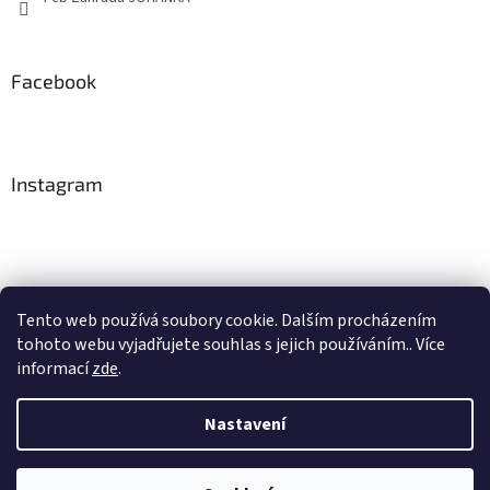
Facebook
Instagram
Tento web používá soubory cookie. Dalším procházením
tohoto webu vyjadřujete souhlas s jejich používáním.. Více
Sledovat na Instagramu
informací
zde
.
Nastavení
Vytvořil Shoptet