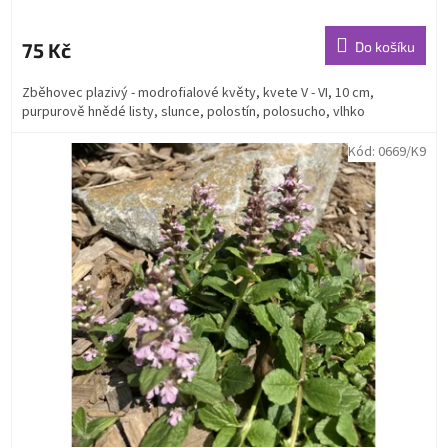
75 Kč
Do košíku
Zběhovec plazivý - modrofialové květy, kvete V - VI, 10 cm,
purpurově hnědé listy, slunce, polostín, polosucho, vlhko
Kód:
0669/K9