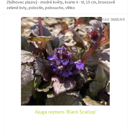
Zběhovec plazivý - modré květy, kvete V - VI, 15 cm, bronzově
zelené listy, polostín, polosucho, vlhko
Kód:
0668/K9
Ajuga reptans 'Black Scallop'