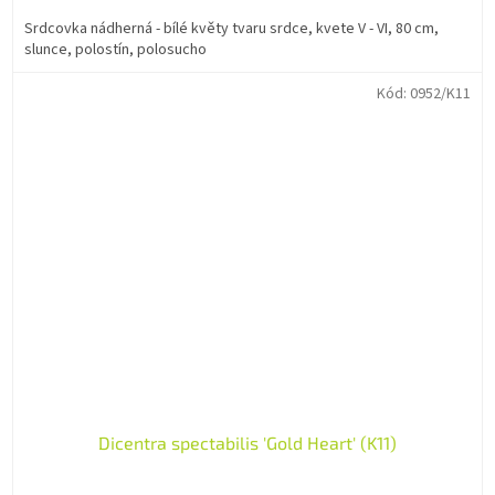
Srdcovka nádherná - bílé květy tvaru srdce, kvete V - VI, 80 cm,
slunce, polostín, polosucho
Kód:
0952/K11
Dicentra spectabilis 'Gold Heart' (K11)