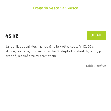
Fragaria vesca var. vesca
45 Kč
DETAIL
Jahodník obecný (lesní jahoda) - bílé květy, kvete V - IX, 20 cm,
slunce, polostín, polosucho, vlhko. Stáleplodící jahodník, plody jsou
drobné, sladké a velmi aromatické.
Kód:
0169/K9