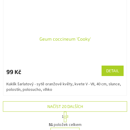
Geum coccineum 'Cooky'
99 Kč
DETAIL
Kuklík šarlatový - sytě oranžové květy, kvete V - VII, 40 cm, slunce,
polostín, polosucho, vlhko
NAČÍST 20 DALŠÍCH
S
1
3
t
O
r
51
položek celkem
v
á