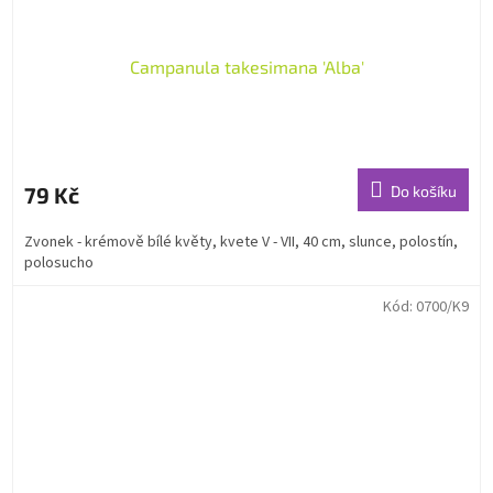
Campanula takesimana 'Alba'
79 Kč
Do košíku
Zvonek - krémově bílé květy, kvete V - VII, 40 cm, slunce, polostín,
polosucho
Kód:
0700/K9