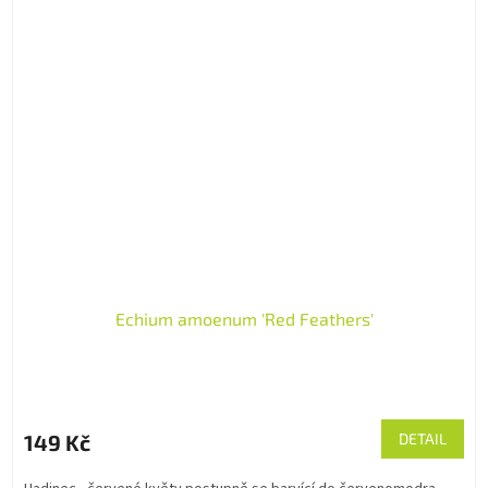
Echium amoenum 'Red Feathers'
149 Kč
DETAIL