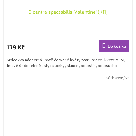
Dicentra spectabilis 'Valentine' (K11)
179 Kč
Do košíku
Srdcovka nádherná - sytě červené květy tvaru srdce, kvete V - VI,
tmavě šedozelené listy i stonky, slunce, polostín, polosucho
Kód:
0956/K9