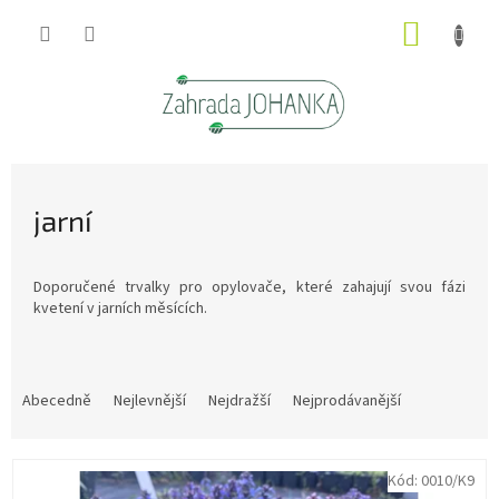
Přejít
NÁKUP
na
obsah
KOŠÍK
jarní
Doporučené trvalky pro opylovače, které zahajují svou fázi
kvetení v jarních měsících.
Ř
a
Abecedně
Nejlevnější
Nejdražší
Nejprodávanější
z
e
V
n
Kód:
0010/K9
ý
í