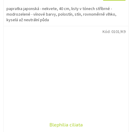
papratka japonská - nekvete, 40 cm, listy v tónech stříbrné -
modrozelené - vínové barvy, polostín, stín, rovnoměrně vlhko,
kyselá až neutrální půda
Kód:
0101/K9
Blephilia ciliata