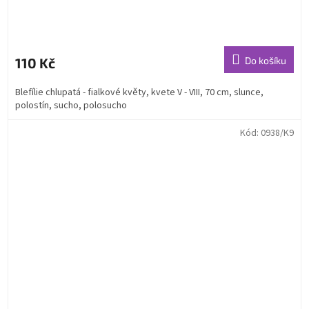
110 Kč
Do košíku
Blefílie chlupatá - fialkové květy, kvete V - VIII, 70 cm, slunce,
polostín, sucho, polosucho
Kód:
0938/K9