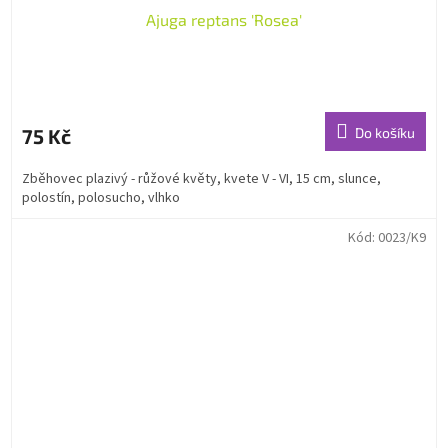
Ajuga reptans 'Rosea'
75 Kč
Do košíku
Zběhovec plazivý - růžové květy, kvete V - VI, 15 cm, slunce,
polostín, polosucho, vlhko
Kód:
0023/K9