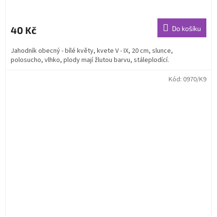
40 Kč
Do košíku
Jahodník obecný - bílé květy, kvete V - IX, 20 cm, slunce,
polosucho, vlhko, plody mají žlutou barvu, stáleplodící.
Kód:
0970/K9