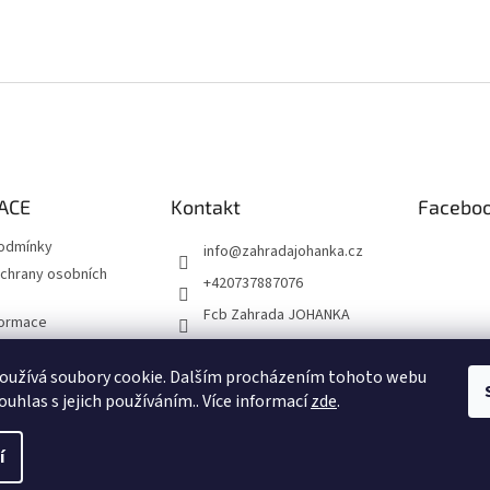
ACE
Kontakt
Facebo
odmínky
info
@
zahradajohanka.cz
chrany osobních
+420737887076
Fcb Zahrada JOHANKA
formace
 výsadba
oužívá soubory cookie. Dalším procházením tohoto webu
ouhlas s jejich používáním.. Více informací
zde
.
í
zena.