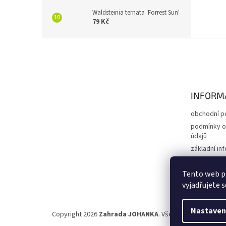
Waldsteinia ternata 'Forrest Sun'
79 Kč
Z
á
p
a
t
INFORM
í
obchodní p
podmínky o
údajů
základní in
expedice |
Tento web p
kontakty
vyjadřujete s
Nastaven
Copyright 2026
Zahrada JOHANKA
. Všechna práva vyhra