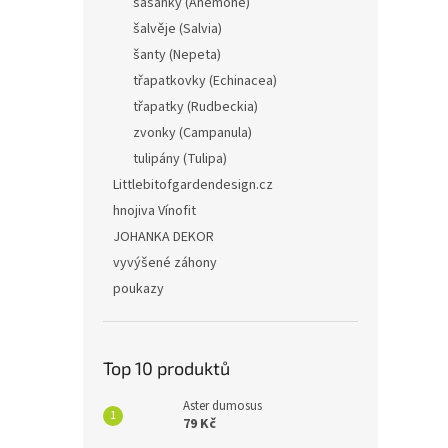
sasanky (Anemone)
šalvěje (Salvia)
šanty (Nepeta)
Achil
třapatkovky (Echinacea)
Wund
třapatky (Rudbeckia)
zvonky (Campanula)
tulipány (Tulipa)
Littlebitofgardendesign.cz
65 
hnojiva Vínofit
Řebříč
JOHANKA DEKOR
šedoze
vyvýšené záhony
polos
poukazy
Top 10 produktů
Aster dumosus
79 Kč