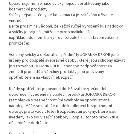
Upozorňujeme, že naše svíčky nejsou certifikovány jako
kosmetické produkty.
Svíčky nejsou určeny ke konzumaci a je zakázáno užívat je
vnitřně!
Berte prosím na vědomí, že každý ručně vyrobený kus nádobky
a svíčky je originál, může se proto malinko lišit
například odstínem barvy (rovněž záleží na nastavení vašeho
prohlížeče).
Všechny svíčky a dekorativní předměty JOHANKA DEKOR jsou
určeny pro dospělé svéprávné osoby, které jsou schopny užívat
je s rozvahou. JOHANKA DEKOR nenese zodpovědnost za
zneužití produktů a všechny produkty jsou používány
spotřebitelem na vlastní nebezpečí!
Každý spotřebitel je povinen dodržovat bezpečnostní
doporučení uvedené na obalech produktů JOHANKA DEKOR
(samolepka s bezpečnostními symboly na spodní straně
nádoby). Může se stát, že dojde k odlepení bezpečnostní
etikety, proto vždy čtěte i Bezpečnostní pokyny, které jsou
uvedeny jako související soubory u popisu tohoto produktu a
důsledně je dodržujte.