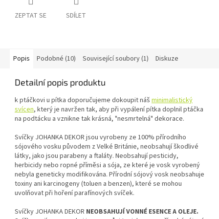
ZEPTAT SE
SDÍLET
Popis
Podobné (10)
Související soubory (1)
Diskuze
Detailní popis produktu
k ptáčkovi u pítka doporučujeme dokoupit náš
minimalistický
svícen
, který je navržen tak, aby při vypálení pítka doplnil ptáčka
na podtácku a vznikne tak krásná, "nesmrtelná" dekorace.
Svíčky JOHANKA DEKOR jsou vyrobeny ze 100% přírodního
sójového vosku původem z Velké Británie, neobsahují škodlivé
látky, jako jsou parabeny a ftaláty. Neobsahují pesticidy,
herbicidy nebo ropné příměsi a sója, ze které je vosk vyrobený
nebyla geneticky modifikována. Přírodní sójový vosk neobsahuje
toxiny ani karcinogeny (toluen a benzen), které se mohou
uvolňovat při hoření parafínových svíček.
Svíčky JOHANKA DEKOR
NEOBSAHUJÍ
VONNÉ ESENCE A OLEJE.