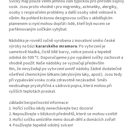
Svíčky mají pouze velmi jemnou vůni typickou pro přírodní sójový
vosk. Jsou proto vhodné i pro migreniky, astmatiky, alergiky,
osoby s respiračními problémy a další osoby silně vnímavé k
vůním. Na pohled krásnou designovou svíčku s uklidňujícím
plamenem si nyní mohou dopřát i lidé, kteří byli nuceni se
parfémovaným svíčkám vyhýbat.
Nádobka je rovněž ručně vyrobena z inovativní směsi české
výroby na bázi
kararského mramoru
. Po vytvrzení je
sametově hladká, čistě bílé barvy, velice pevná a tepelně
odolná do 500 °C. Doporučujeme ji po vypálení svíčky zachovat a
vhodně použít. Naše nádobky se vyznačují především
tím, že nevyžadují po vytvrzení uvnitř nádoby žádné dodatečné
ošetření chemickými látkami (akrylovými laky, apod.). Jsou tedy
při vypalování vosku zcela zdravotně nezávadné. Směs
neobsahuje pryskyřičná a sádrová pojiva, která mohou při
vyšších teplotách praskat.
základní bezpečnostní informace:
1. Hořící svíčku nikdy nenechávejte bez dozoru!
2. Nepoužívejte v blízkosti předmětů, které se mohou vznítit!
3. Hořící svíčku umístěte mimo dosah dětí a domácích zvířat!
4. Používejte tepelně odolný svícen!