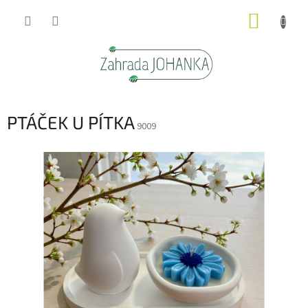
Přejít
NÁKUP
na
obsah
KOŠÍK
PTÁČEK U PÍTKA
9009