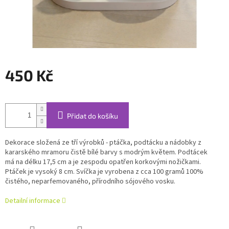
450 Kč
Měrná
cena:
Přidat do košíku
Dekorace složená ze tří výrobků - ptáčka, podtácku a nádobky z
kararského mramoru čistě bílé barvy s modrým květem. Podtácek
má na délku 17,5 cm a je zespodu opatřen korkovými nožičkami.
Ptáček je vysoký 8 cm. Svíčka je vyrobena z cca 100 gramů 100%
čistého, neparfemovaného, přírodního sójového vosku.
Detailní informace