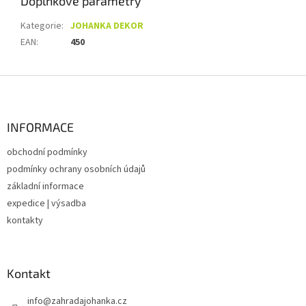
Doplňkové parametry
Kategorie
:
JOHANKA DEKOR
EAN
:
450
Z
á
p
a
INFORMACE
t
obchodní podmínky
í
podmínky ochrany osobních údajů
základní informace
expedice | výsadba
kontakty
Kontakt
info
@
zahradajohanka.cz