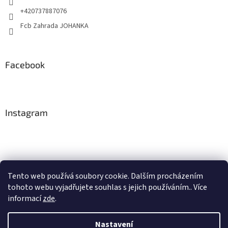
+420737887076
Fcb Zahrada JOHANKA
Facebook
Instagram
Tento web používá soubory cookie. Dalším procházením
tohoto webu vyjadřujete souhlas s jejich používáním.. Více
Sledovat na Instagramu
informací
zde
.
Nastavení
Vytvořil Shoptet