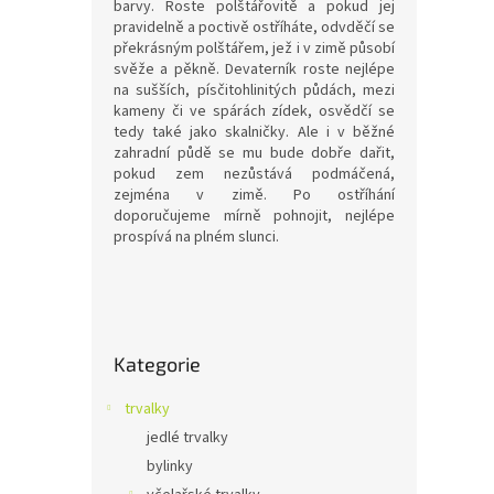
o
k
barvy. Roste polštářovitě a pokud jej
d
pravidelně a poctivě ostříháte, odvděčí se
t
překrásným polštářem, jež i v zimě působí
u
ů
svěže a pěkně. Devaterník roste nejlépe
Heli
k
na sušších, písčitohlinitých půdách, mezi
t
kameny či ve spárách zídek, osvědčí se
ů
tedy také jako skalničky. Ale i v běžné
zahradní půdě se mu bude dobře dařit,
pokud zem nezůstává podmáčená,
zejména v zimě. Po ostříhání
69 
doporučujeme mírně pohnojit, nejlépe
prospívá na plném slunci.
Devate
cm, sl
P
o
Přeskočit
s
Kategorie
kategorie
t
r
trvalky
a
jedlé trvalky
n
bylinky
n