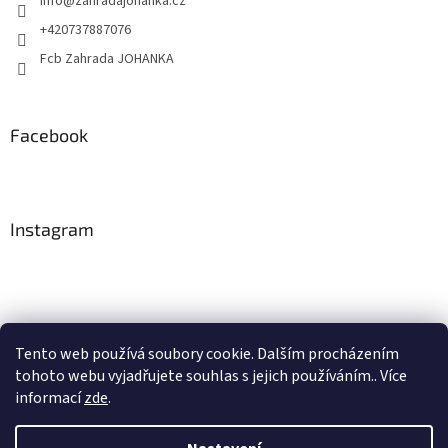
info
@
zahradajohanka.cz
+420737887076
Fcb Zahrada JOHANKA
Facebook
Instagram
Tento web používá soubory cookie. Dalším procházením
tohoto webu vyjadřujete souhlas s jejich používáním.. Více
Sledovat na Instagramu
informací
zde
.