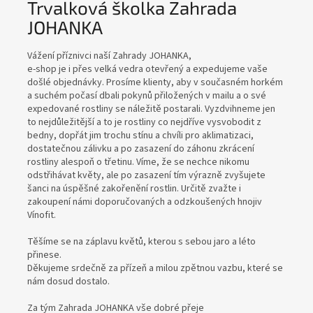
Trvalková školka Zahrada
o
JOHANKA
l
k
Vážení příznivci naší Zahrady JOHANKA,
a
e-shop je i přes velká vedra otevřený a expedujeme vaše
došlé objednávky. Prosíme klienty, aby v současném horkém
Z
a suchém počasí dbali pokynů přiložených v mailu a o své
a
expedované rostliny se náležitě postarali. Vyzdvihneme jen
to nejdůležitější a to je rostliny co nejdříve vysvobodit z
h
bedny, dopřát jim trochu stínu a chvíli pro aklimatizaci,
r
dostatečnou zálivku a po zasazení do záhonu zkrácení
rostliny alespoň o třetinu. Víme, že se nechce nikomu
a
odstřihávat květy, ale po zasazení tím výrazně zvyšujete
d
šanci na úspěšné zakořenění rostlin. Určitě zvažte i
zakoupení námi doporučovaných a odzkoušených hnojiv
a
Vínofit.
J
Těšíme se na záplavu květů, kterou s sebou jaro a léto
O
přinese.
H
Děkujeme srdečně za přízeň a milou zpětnou vazbu, které se
nám dosud dostalo.
A
N
Za tým Zahrada JOHANKA vše dobré přeje