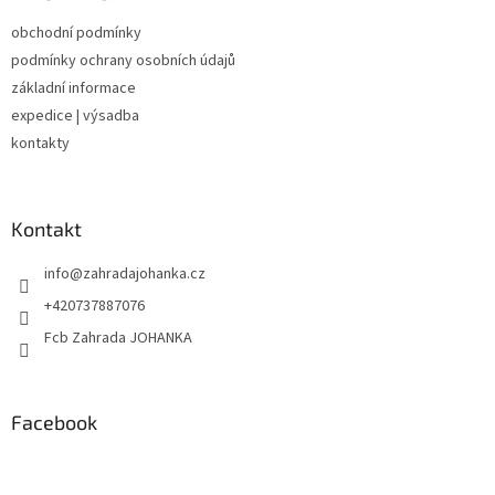
t
obchodní podmínky
í
podmínky ochrany osobních údajů
základní informace
expedice | výsadba
kontakty
Kontakt
info
@
zahradajohanka.cz
+420737887076
Fcb Zahrada JOHANKA
Facebook