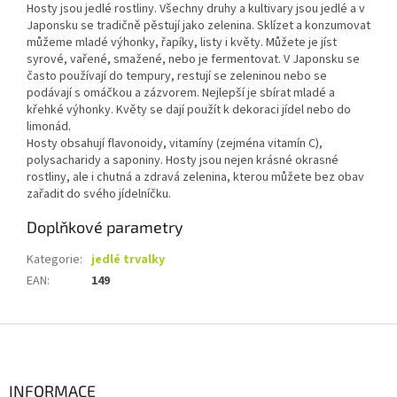
Hosty jsou jedlé rostliny. Všechny druhy a kultivary jsou jedlé a v
Japonsku se tradičně pěstují jako zelenina. Sklízet a konzumovat
můžeme mladé výhonky, řapíky, listy i květy. Můžete je jíst
syrové, vařené, smažené, nebo je fermentovat. V Japonsku se
často používají do tempury, restují se zeleninou nebo se
podávají s omáčkou a zázvorem. Nejlepší je sbírat mladé a
křehké výhonky. Květy se dají použít k dekoraci jídel nebo do
limonád.
Hosty obsahují flavonoidy, vitamíny (zejména vitamín C),
polysacharidy a saponiny. Hosty jsou nejen krásné okrasné
rostliny, ale i chutná a zdravá zelenina, kterou můžete bez obav
zařadit do svého jídelníčku.
Doplňkové parametry
Kategorie
:
jedlé trvalky
EAN
:
149
Z
á
p
a
INFORMACE