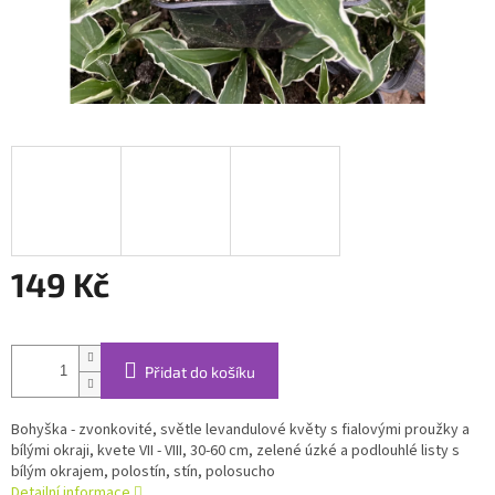
149 Kč
Měrná
cena:
Přidat do košíku
Bohyška - zvonkovité, světle levandulové květy s fialovými proužky a
bílými okraji, kvete VII - VIII, 30-60 cm, zelené úzké a podlouhlé listy s
bílým okrajem, polostín, stín, polosucho
Detailní informace