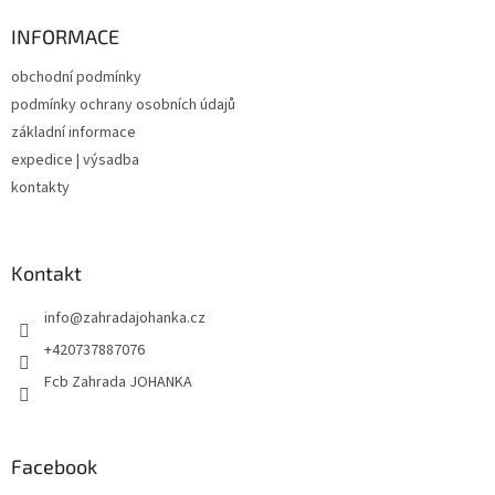
p
a
INFORMACE
t
obchodní podmínky
í
podmínky ochrany osobních údajů
základní informace
expedice | výsadba
kontakty
Kontakt
info
@
zahradajohanka.cz
+420737887076
Fcb Zahrada JOHANKA
Facebook