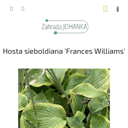
Přejít
NÁKUP
na
obsah
KOŠÍK
Hosta sieboldiana 'Frances Williams'