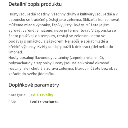
Detailní popis produktu
Hosty jsou jedlé rostliny. Všechny druhy a kultivary jsou jedlé a v
Japonsku se tradičně pěstují jako zelenina. Sklízet a konzumovat
můžeme mladé výhonky, řapíky, listy i květy. Můžete je jíst
syrové, vařené, smažené, nebo je fermentovat. V Japonsku se
často používají do tempury, restují se zeleninou nebo se
podávají s omáčkou a zázvorem. Nejlepší je sbírat mladé a
křehké výhonky. Květy se dají použít k dekoraci jídel nebo do
limonád.
Hosty obsahují flavonoidy, vitamíny (zejména vitamín C),
polysacharidy a saponiny. Hosty jsou nejen krásné okrasné
rostliny, ale i chutná a zdravá zelenina, kterou můžete bez obav
zařadit do svého jídelníčku.
Doplňkové parametry
Kategorie
:
jedlé trvalky
EAN
:
Zvolte variantu
Z
á