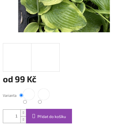
od
99 Kč
Měrná
cena:
Varianta
Přidat do košíku