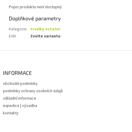
Popis produktu není dostupný
Doplňkové parametry
Kategorie
:
trvalky ostatní
EAN
:
Zvolte variantu
Z
á
p
a
INFORMACE
t
obchodní podmínky
í
podmínky ochrany osobních údajů
základní informace
expedice | výsadba
kontakty