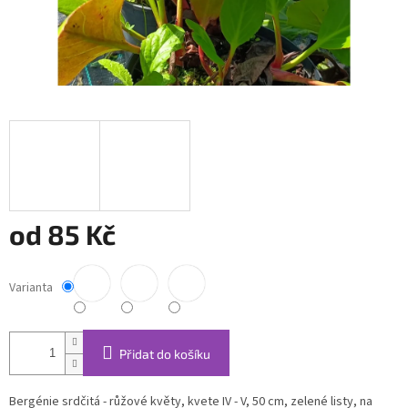
od
85 Kč
Měrná
cena:
Varianta
Přidat do košíku
Bergénie srdčitá - růžové květy, kvete IV - V, 50 cm, zelené listy, na