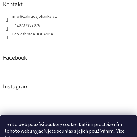
Kontakt
info
@
zahradajohanka.cz
+420737887076
Fcb Zahrada JOHANKA
Facebook
Instagram
Tento web používá soubory cookie. Dalším procházením
tohoto webu vyjadřujete souhlas s jejich používáním.. Více
Sledovat na Instagramu