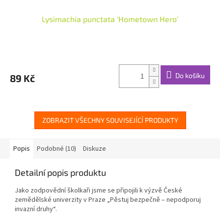
Lysimachia punctata 'Hometown Hero'
Do košíku
89 Kč
ZOBRAZIT VŠECHNY SOUVISEJÍCÍ PRODUKTY
Popis
Podobné (10)
Diskuze
Detailní popis produktu
Jako zodpovědní školkaři jsme se připojili k výzvě České
zemědělské univerzity v Praze „Pěstuj bezpečně – nepodporuj
invazní druhy“.