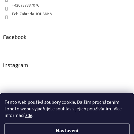
+420737887076
Fcb Zahrada JOHANKA
Facebook
Instagram
Tento web používá soubory cookie. Dalším procházením
tohoto webu vyjadřujete souhlas s jejich používáním.. Více
Sledovat na Instagramu
informací
zde
.
Nastavení
Vytvořil Shoptet