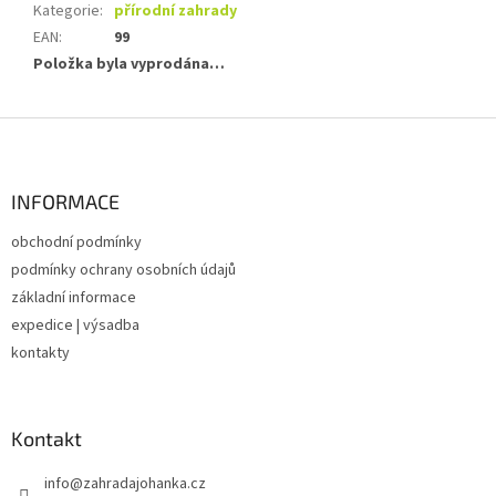
Kategorie
:
přírodní zahrady
EAN
:
99
Položka byla vyprodána…
Z
á
p
a
INFORMACE
t
obchodní podmínky
í
podmínky ochrany osobních údajů
základní informace
expedice | výsadba
kontakty
Kontakt
info
@
zahradajohanka.cz