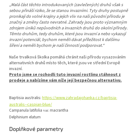
„Malá část těchto introdukovaných (zavlečených) druhů však s
sebou přináší riziko, že se stanou invazními. Tyty druhy postupně
pronikají do volné krajiny a jejich vliv na naši původní přírodu je
značný a změny často nevratné. Zahrady jsou proto významným
zdrojem úniků nepůvodních a invazních druhů do okolní přírody.
Těmto druhům, tedy druhům, které jsou invazní a nebo vykazují
invazní potenciál, bychom neměli dávat příležitost k dalšímu
šíření a neměli bychom je naší činností podporovat.“
Naše trvalková školka pomáhá chránit naši přírodu vysazováním
alternativních druhů místo těch, které jsou ve střední Evropě
invazní.
Proto jsme se rozhodli tuto invazní rostlinu stáhnout z
prodeje a nabízíme vám níže její bezpečnou alternativu.
Baptisia australis:
https://www.zahradajohanka.cz/baptisia-
australis--caspian-blue/
Campanula latifolia
macrantha
var.
Delphinium elatum
Doplňkové parametry