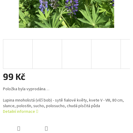
99 Kč
Měrná
Položka byla vyprodána…
cena:
Lupina mnoholistá (vlčí bob) - sytě fialové květy, kvete V - VIII, 80 cm,
slunce, polostín, sucho, polosucho, chudá písčitá půda
Detailní informace