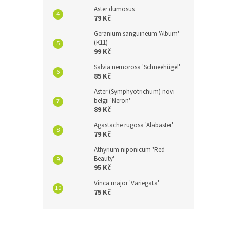
Aster dumosus
79 Kč
Geranium sanguineum 'Album'
(K11)
99 Kč
Salvia nemorosa 'Schneehügel'
85 Kč
Aster (Symphyotrichum) novi-
belgii 'Neron'
89 Kč
Agastache rugosa 'Alabaster'
79 Kč
Athyrium niponicum 'Red
Beauty'
95 Kč
Vinca major 'Variegata'
75 Kč
Z
á