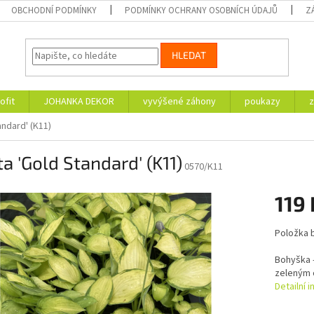
OBCHODNÍ PODMÍNKY
PODMÍNKY OCHRANY OSOBNÍCH ÚDAJŮ
Z
HLEDAT
ofit
JOHANKA DEKOR
vyvýšené záhony
poukazy
z
andard' (K11)
a 'Gold Standard' (K11)
0570/K11
119 
Měrná
Položka 
cena:
Bohyška - 
zeleným 
Detailní 