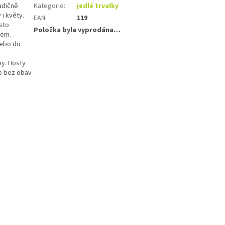
radičně
Kategorie
:
jedlé trvalky
 i květy.
EAN
:
119
sto
Položka byla vyprodána…
rem.
nebo do
ny. Hosty
te bez obav