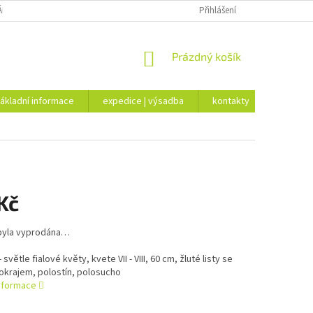
ÁKLADNÍ INFORMACE
EXPEDICE | VÝSADBA
Přihlášení
KONTAKTY
NÁKUPNÍ
Prázdný košík
KOŠÍK
ákladní informace
expedice | výsadba
kontakty
Kč
byla vyprodána…
světle fialové květy, kvete VII - VIII, 60 cm, žluté listy se
okrajem, polostín, polosucho
informace