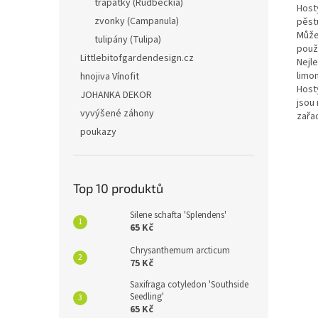
třapatky (Rudbeckia)
Hosty
zvonky (Campanula)
pěstu
Může
tulipány (Tulipa)
použ
Littlebitofgardendesign.cz
Nejle
limo
hnojiva Vínofit
Host
JOHANKA DEKOR
jsou
vyvýšené záhony
zařad
poukazy
Top 10 produktů
Silene schafta 'Splendens'
65 Kč
Chrysanthemum arcticum
75 Kč
Saxifraga cotyledon 'Southside
Seedling'
65 Kč