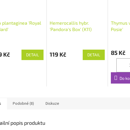
 plantaginea 'Royal
Hemerocallis hybr.
Thymus vu
ard'
'Pandora's Box' (K11)
Posie'
85 Kč
9 Kč
119 Kč
DETAIL
DETAIL
Do ko
s
Podobné (8)
Diskuze
ailní popis produktu