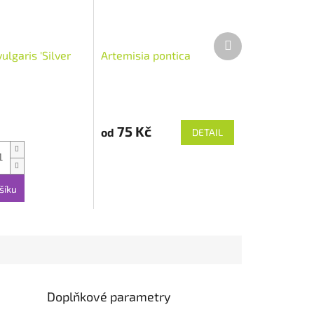
Další
produkt
lgaris 'Silver
Artemisia pontica
75 Kč
od
DETAIL
šíku
Doplňkové parametry