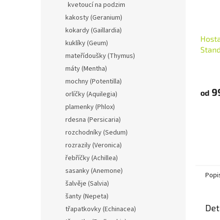
kvetoucí na podzim
kakosty (Geranium)
kokardy (Gaillardia)
Hosta
kuklíky (Geum)
Stand
mateřídoušky (Thymus)
máty (Mentha)
mochny (Potentilla)
9
od
orlíčky (Aquilegia)
plamenky (Phlox)
rdesna (Persicaria)
rozchodníky (Sedum)
rozrazily (Veronica)
řebříčky (Achillea)
sasanky (Anemone)
Popi
šalvěje (Salvia)
šanty (Nepeta)
Det
třapatkovky (Echinacea)