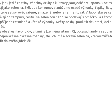
 jsou jedlé rostliny. Všechny druhy a kultivary jsou jedlé a v Japonsku se t
jí jako zelenina. Sklízet a konzumovat můžeme mladé výhonky, řapíky, listy
te je jíst syrové, vařené, smažené, nebo je fermentovat. V Japonsku se ča
ívají do tempury, restují se zeleninou nebo se podávají s omáčkou a zázvo
pší je sbírat mladé a křehké výhonky. Květy se dají použít k dekoraci jídel 
nád.
y obsahují flavonoidy, vitamíny (zejména vitamín C), polysacharidy a saponi
 nejen krásné okrasné rostliny, ale i chutná a zdravá zelenina, kterou může
it do svého jídelníčku.