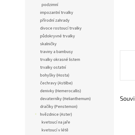
n
podzimní
e
impozantní trvalky
l
přírodní zahrady
divoce rostoucí trvalky
půdokryvné trvalky
skalničky
traviny a bambusy
trvalky okrasné listem
trvalky ostatní
bohyšky (Hosta)
čechravy (Astilbe)
denivky (Hemerocallis)
Souvi
devaterníky (Helianthemum)
dračíky (Penstemon)
hvězdnice (Aster)
kvetoucí na jaře
kvetoucí v létě