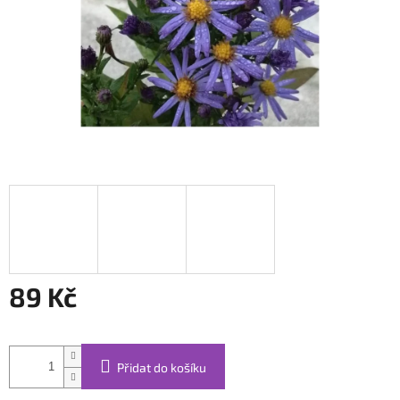
89 Kč
Měrná
cena:
Přidat do košíku