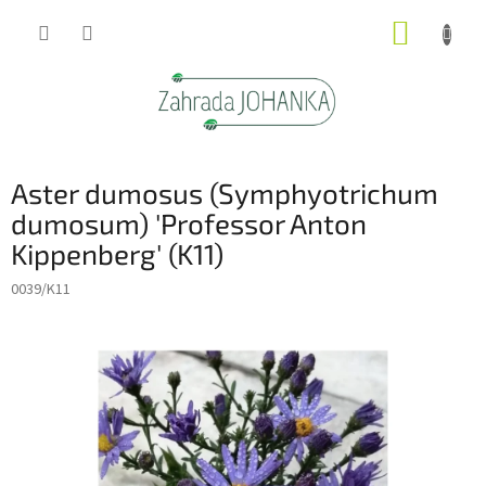
Přejít
NÁKUP
na
obsah
KOŠÍK
Aster dumosus (Symphyotrichum
dumosum) 'Professor Anton
Kippenberg' (K11)
0039/K11