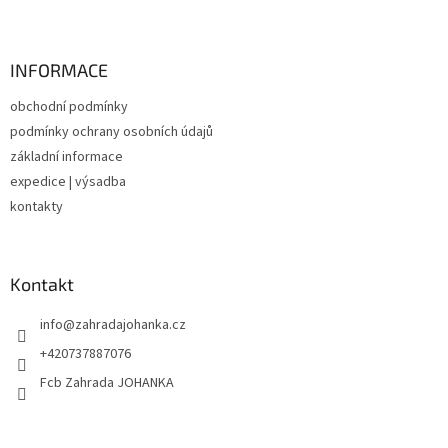
Z
á
p
a
INFORMACE
t
obchodní podmínky
í
podmínky ochrany osobních údajů
základní informace
expedice | výsadba
kontakty
Kontakt
info
@
zahradajohanka.cz
+420737887076
Fcb Zahrada JOHANKA