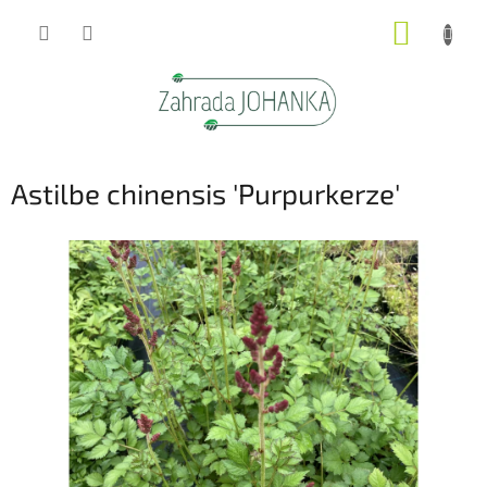
Přejít
NÁKUP
na
obsah
KOŠÍK
Astilbe chinensis 'Purpurkerze'