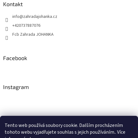
Kontakt
info
@
zahradajohanka.cz
+420737887076
Fcb Zahrada JOHANKA
Facebook
Instagram
Tento web používá soubory cookie. Dalším procházením
tohoto webu vyjadřujete souhlas s jejich používáním.. Více
Sledovat na Instagramu