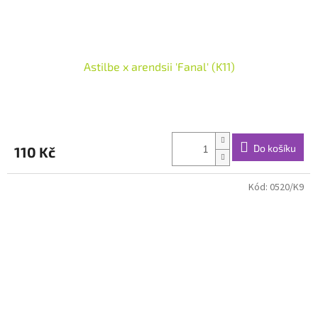
Astilbe x arendsii 'Fanal' (K11)
Do košíku
110 Kč
Kód:
0520/K9