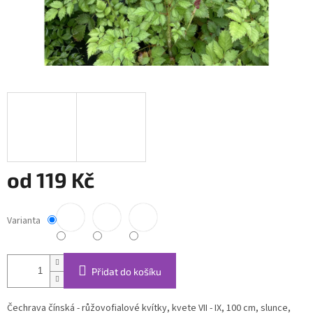
od
119 Kč
Měrná
cena:
Varianta
Přidat do košíku
Čechrava čínská - růžovofialové kvítky, kvete VII - IX, 100 cm, slunce,