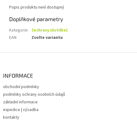
Popis produktu není dostupný
Doplňkové parametry
Kategorie
:
čechravy (Astilbe)
EAN
:
Zvolte variantu
Z
á
p
a
INFORMACE
t
obchodní podmínky
í
podmínky ochrany osobních údajů
základní informace
expedice | výsadba
kontakty