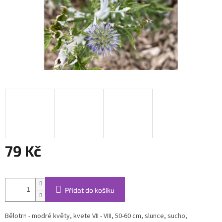
79 Kč
Měrná
cena:
Přidat do košíku
Bělotrn - modré květy, kvete VII - VIII, 50-60 cm, slunce, sucho,