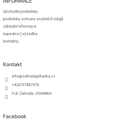
a
INFORMACE
t
obchodní podmínky
í
podmínky ochrany osobních údajů
základní informace
expedice | výsadba
kontakty
Kontakt
info
@
zahradajohanka.cz
+420737887076
Fcb Zahrada JOHANKA
Facebook