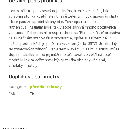
Detailní popis produktu
Tento Bělotrn je okrasný nejen květy, které lze usušit, bíle
vlnatými stonky květů, ale i tmavě zelenými, vykrajovanými listy,
které jsou ze spodní strany bílé. Echinops ritro ssp.
ruthenicus 'Platinum Blue' tak v sobě skrývá mnoho pozitivních
vlastností. Echinops ritro ssp. ruthenicus 'Platinum Blue' prospívá
na slunečném stanovišti v propustné, spíše sušší zemině. V
našich podmínkách je plně mrazuvzdorný (do -35°C). Je vhodný
do trvalkových záhonů, vzhledem k svému nižšímu vzrůstu může
doplnit i skalku, nebo jej můžeme pěstovat ve větší nádobě.
Modrá kulovitá květenství bývají takřka obaleny včelami,
čmeláky i motýly.
Doplňkové parametry
Kategorie
:
přírodní zahrady
EAN
:
79
Z
á
p