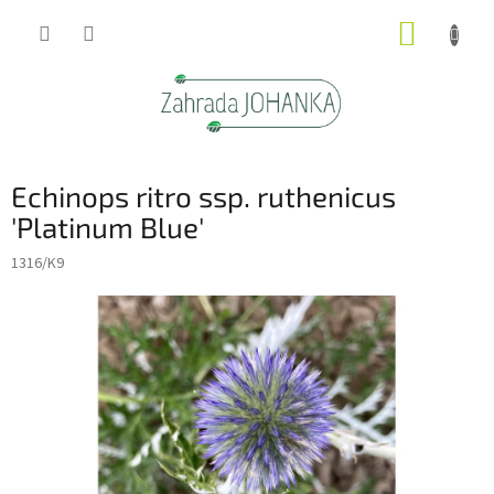
Přejít
NÁKUP
na
obsah
KOŠÍK
Echinops ritro ssp. ruthenicus
'Platinum Blue'
1316/K9