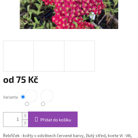
od
75 Kč
Měrná
cena:
Varianta
Přidat do košíku
Řebříček - květy v odstínech červené barvy, žlutý střed, kvete VI - VIII,