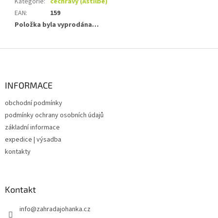
Kategorie
:
čechravy (Astilbe)
EAN
:
159
Položka byla vyprodána…
Z
á
p
a
INFORMACE
t
obchodní podmínky
í
podmínky ochrany osobních údajů
základní informace
expedice | výsadba
kontakty
Kontakt
info
@
zahradajohanka.cz