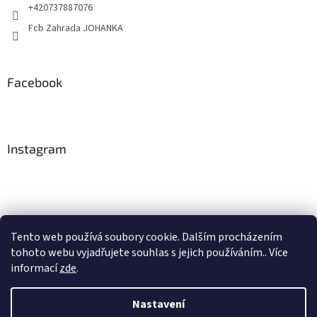
+420737887076
Fcb Zahrada JOHANKA
Facebook
Instagram
Tento web používá soubory cookie. Dalším procházením
tohoto webu vyjadřujete souhlas s jejich používáním.. Více
Sledovat na Instagramu
informací
zde
.
Nastavení
Vytvořil Shoptet