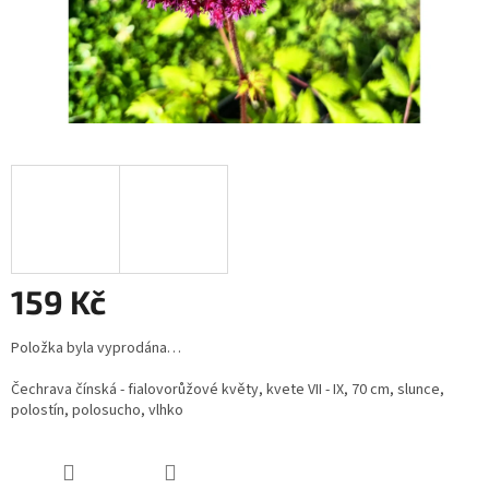
159 Kč
Měrná
Položka byla vyprodána…
cena:
Čechrava čínská - fialovorůžové květy, kvete VII - IX, 70 cm, slunce,
polostín, polosucho, vlhko