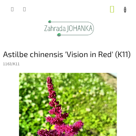
Přejít
NÁKUP
na
obsah
KOŠÍK
Astilbe chinensis 'Vision in Red' (K11)
1163/K11