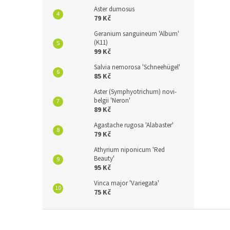
Aster dumosus
79 Kč
Geranium sanguineum 'Album'
(K11)
99 Kč
Salvia nemorosa 'Schneehügel'
85 Kč
Aster (Symphyotrichum) novi-
belgii 'Neron'
89 Kč
Agastache rugosa 'Alabaster'
79 Kč
Athyrium niponicum 'Red
Beauty'
95 Kč
Vinca major 'Variegata'
75 Kč
Z
á