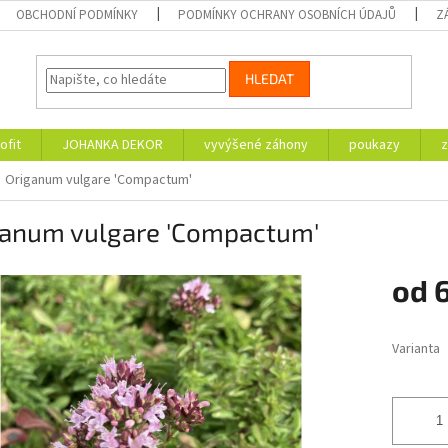
OBCHODNÍ PODMÍNKY
PODMÍNKY OCHRANY OSOBNÍCH ÚDAJŮ
Z
HLEDAT
ofit
JOHANKA DEKOR
vyvýšené záhony
poukazy
z
Origanum vulgare 'Compactum'
ganum vulgare 'Compactum'
od
Měrná
cena:
Varianta