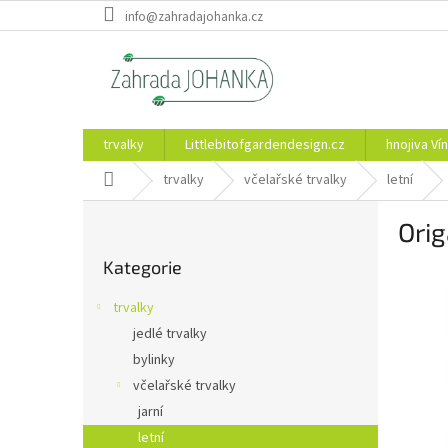
Přejít
info@zahradajohanka.cz
na
obsah
trvalky
Littlebitofgardendesign.cz
hnojiva Vín
Domů
trvalky
včelařské trvalky
letní
P
Ori
o
Přeskočit
s
Kategorie
kategorie
t
r
trvalky
a
jedlé trvalky
n
bylinky
n
í
včelařské trvalky
p
jarní
a
letní