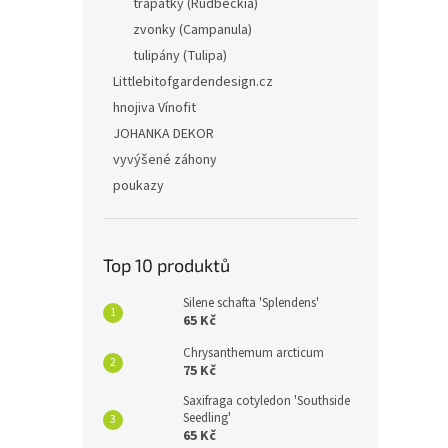
třapatky (Rudbeckia)
zvonky (Campanula)
tulipány (Tulipa)
Littlebitofgardendesign.cz
hnojiva Vínofit
JOHANKA DEKOR
vyvýšené záhony
poukazy
Top 10 produktů
Silene schafta 'Splendens'
65 Kč
Chrysanthemum arcticum
75 Kč
Saxifraga cotyledon 'Southside
Seedling'
65 Kč