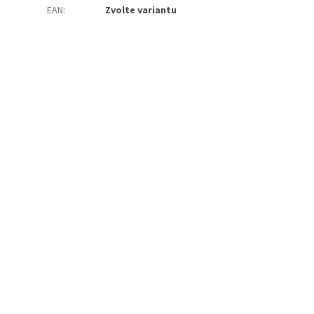
EAN
:
Zvolte variantu