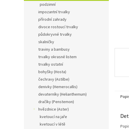
n
podzimní
e
impozantní trvalky
l
přírodní zahrady
divoce rostoucí trvalky
půdokryvné trvalky
skalničky
traviny a bambusy
trvalky okrasné listem
trvalky ostatní
bohyšky (Hosta)
čechravy (Astilbe)
denivky (Hemerocallis)
devaterníky (Helianthemum)
Popi
dračíky (Penstemon)
hvězdnice (Aster)
Det
kvetoucí na jaře
kvetoucí v létě
Popi