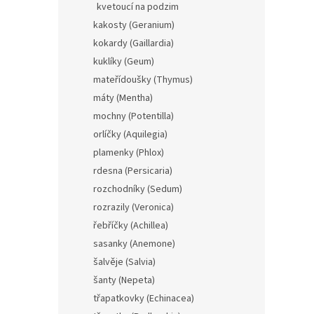
kvetoucí na podzim
kakosty (Geranium)
kokardy (Gaillardia)
kuklíky (Geum)
mateřídoušky (Thymus)
máty (Mentha)
mochny (Potentilla)
orlíčky (Aquilegia)
plamenky (Phlox)
rdesna (Persicaria)
rozchodníky (Sedum)
rozrazily (Veronica)
řebříčky (Achillea)
sasanky (Anemone)
šalvěje (Salvia)
šanty (Nepeta)
třapatkovky (Echinacea)