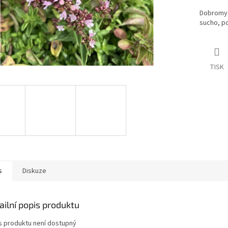
Dobromysl
sucho, p
TISK
s
Diskuze
ailní popis produktu
s produktu není dostupný