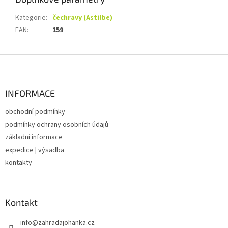
Kategorie
:
čechravy (Astilbe)
EAN
:
159
Z
á
p
a
INFORMACE
t
obchodní podmínky
í
podmínky ochrany osobních údajů
základní informace
expedice | výsadba
kontakty
Kontakt
info
@
zahradajohanka.cz