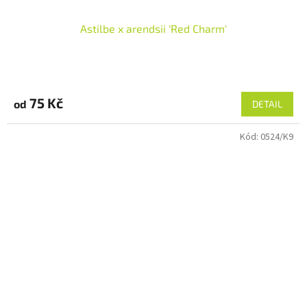
Astilbe x arendsii 'Red Charm'
75 Kč
od
DETAIL
Kód:
0524/K9