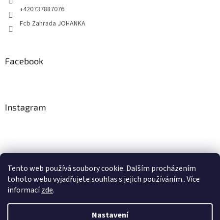
+420737887076
Fcb Zahrada JOHANKA
Facebook
Instagram
Tento web používá soubory cookie. Dalším procházením
tohoto webu vyjadřujete souhlas s jejich používáním.. Více
Sledovat na Instagramu
informací
zde
.
Nastavení
Vytvořil Shoptet