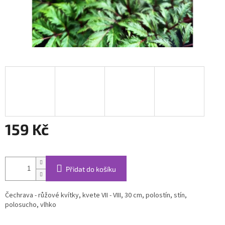
159 Kč
Měrná
cena:
Přidat do košíku
Čechrava - růžové kvítky, kvete VII - VIII, 30 cm, polostín, stín,
polosucho, vlhko