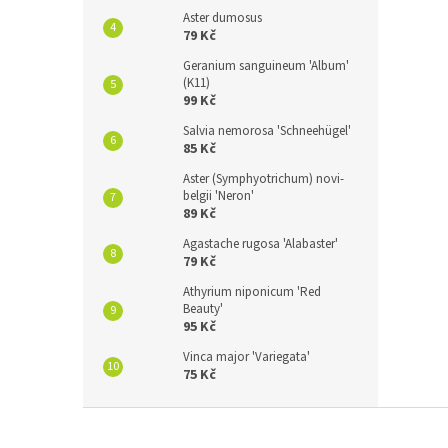
Aster dumosus
79 Kč
Geranium sanguineum 'Album'
(K11)
99 Kč
Salvia nemorosa 'Schneehügel'
85 Kč
Aster (Symphyotrichum) novi-
belgii 'Neron'
89 Kč
Agastache rugosa 'Alabaster'
79 Kč
Athyrium niponicum 'Red
Beauty'
95 Kč
Vinca major 'Variegata'
75 Kč
Z
á