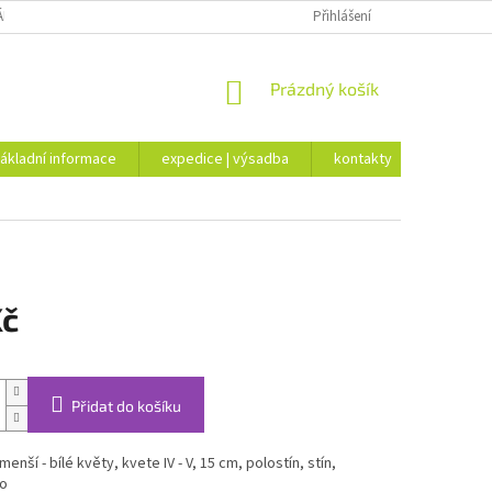
ÁKLADNÍ INFORMACE
EXPEDICE | VÝSADBA
Přihlášení
KONTAKTY
NÁKUPNÍ
Prázdný košík
KOŠÍK
ákladní informace
expedice | výsadba
kontakty
Kč
Přidat do košíku
enší - bílé květy, kvete IV - V, 15 cm, polostín, stín,
o