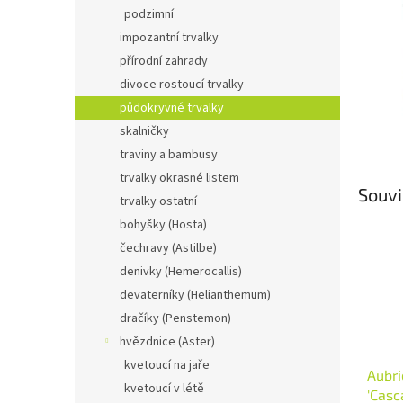
n
podzimní
e
impozantní trvalky
l
přírodní zahrady
divoce rostoucí trvalky
půdokryvné trvalky
skalničky
traviny a bambusy
trvalky okrasné listem
Souvi
trvalky ostatní
bohyšky (Hosta)
čechravy (Astilbe)
denivky (Hemerocallis)
devaterníky (Helianthemum)
dračíky (Penstemon)
hvězdnice (Aster)
kvetoucí na jaře
Aubri
kvetoucí v létě
'Casc