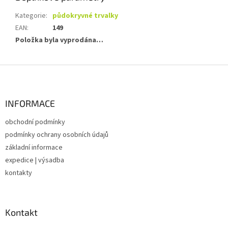
Kategorie
:
půdokryvné trvalky
EAN
:
149
Položka byla vyprodána…
Z
á
p
a
INFORMACE
t
obchodní podmínky
í
podmínky ochrany osobních údajů
základní informace
expedice | výsadba
kontakty
Kontakt