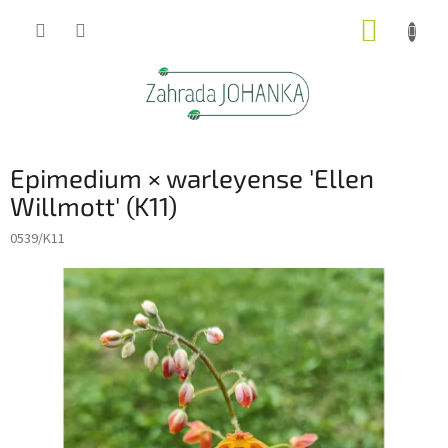
Přejít
NÁKUP
na
obsah
KOŠÍK
Epimedium × warleyense 'Ellen
Willmott' (K11)
0539/K11