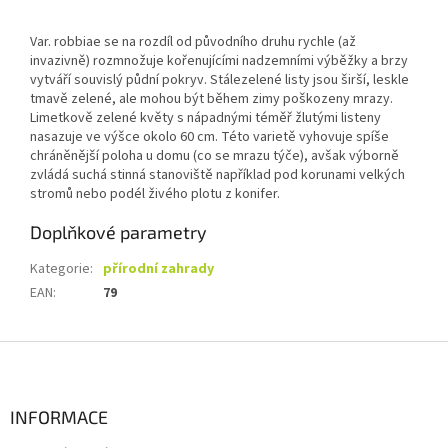
Var. robbiae se na rozdíl od původního druhu rychle (až
invazivně) rozmnožuje kořenujícími nadzemními výběžky a brzy
vytváří souvislý půdní pokryv. Stálezelené listy jsou širší, leskle
tmavě zelené, ale mohou být během zimy poškozeny mrazy.
Limetkově zelené květy s nápadnými téměř žlutými listeny
nasazuje ve výšce okolo 60 cm. Této varietě vyhovuje spíše
chráněnější poloha u domu (co se mrazu týče), avšak výborně
zvládá suchá stinná stanoviště například pod korunami velkých
stromů nebo podél živého plotu z konifer.
Doplňkové parametry
Kategorie
:
přírodní zahrady
EAN
:
79
Z
á
p
a
INFORMACE
t