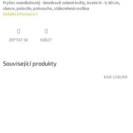
Pryšec mandloňovitý - limetkově zelené květy, kvete IV - V, 60 cm,
slunce, polostín, polosucho, stálezelená rostlina
Detailní informace
ZEPTAT SE
SDÍLET
Související produkty
Kód:
1191/K9