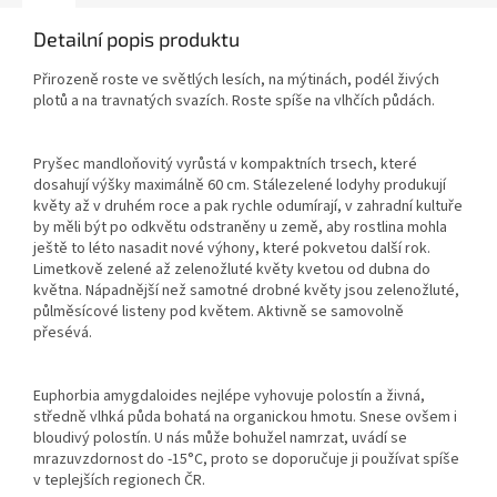
Detailní popis produktu
Přirozeně roste ve světlých lesích, na mýtinách, podél živých
plotů a na travnatých svazích. Roste spíše na vlhčích půdách.
Pryšec mandloňovitý vyrůstá v kompaktních trsech, které
dosahují výšky maximálně 60 cm. Stálezelené lodyhy produkují
květy až v druhém roce a pak rychle odumírají, v zahradní kultuře
by měli být po odkvětu odstraněny u země, aby rostlina mohla
ještě to léto nasadit nové výhony, které pokvetou další rok.
Limetkově zelené až zelenožluté květy kvetou od dubna do
května. Nápadnější než samotné drobné květy jsou zelenožluté,
půlměsícové listeny pod květem. Aktivně se samovolně
přesévá.
Euphorbia amygdaloides nejlépe vyhovuje polostín a živná,
středně vlhká půda bohatá na organickou hmotu. Snese ovšem i
bloudivý polostín. U nás může bohužel namrzat, uvádí se
mrazuvzdornost do -15°C, proto se doporučuje ji používat spíše
v teplejších regionech ČR.