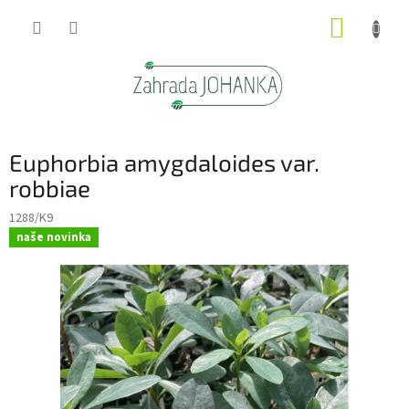
Přejít
NÁKUP
na
obsah
KOŠÍK
Euphorbia amygdaloides var.
robbiae
1288/K9
naše novinka