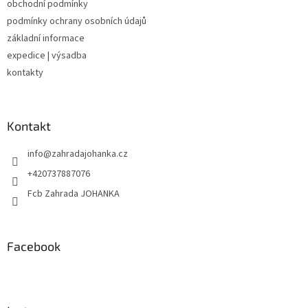
obchodní podmínky
í
podmínky ochrany osobních údajů
základní informace
expedice | výsadba
kontakty
Kontakt
info
@
zahradajohanka.cz
+420737887076
Fcb Zahrada JOHANKA
Facebook