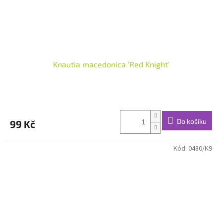
Knautia macedonica 'Red Knight'
Do košíku
99 Kč
Kód:
0480/K9