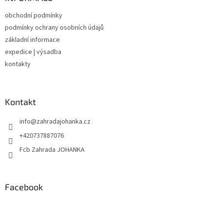
t
obchodní podmínky
í
podmínky ochrany osobních údajů
základní informace
expedice | výsadba
kontakty
Kontakt
info
@
zahradajohanka.cz
+420737887076
Fcb Zahrada JOHANKA
Facebook