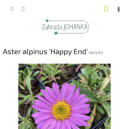
Přejít
NÁKUP
na
obsah
KOŠÍK
Aster alpinus 'Happy End'
0919/K9