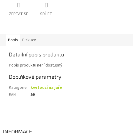
ZEPTAT SE
SDÍLET
Popis
Diskuze
Detailní popis produktu
Popis produktu není dostupný
Doplňkové parametry
Kategorie
:
kvetoucí na jaře
EAN
:
59
Z
á
p
a
INFORMACE