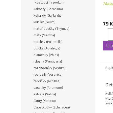
kvetoucí na podzim
'Alab
kakosty (Geranium)
kokardy (Gaillardia)
kuklíky (Geum)
79 K
mateřídoušky (Thymus)
máty (Mentha)
mochny (Potentilla)
D
orlíčky (Aquilegia)
plamenky (Phlox)
rdesna (Persicaria)
Popi
rozchodníky (Sedum)
rozrazily (Veronica)
řebříčky (Achillea)
Det
sasanky (Anemone)
Kulkí
šalvěje (Salvia)
které
šanty (Nepeta)
výšk
třapatkovky (Echinacea)