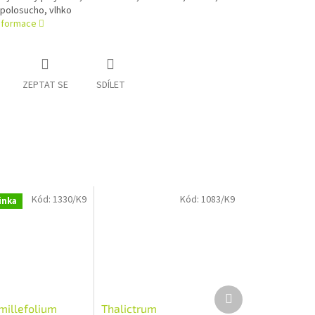
 polosucho, vlhko
informace
ZEPTAT SE
SDÍLET
Kód:
1330/K9
Kód:
1083/K9
inka
Další
produkt
millefolium
Thalictrum