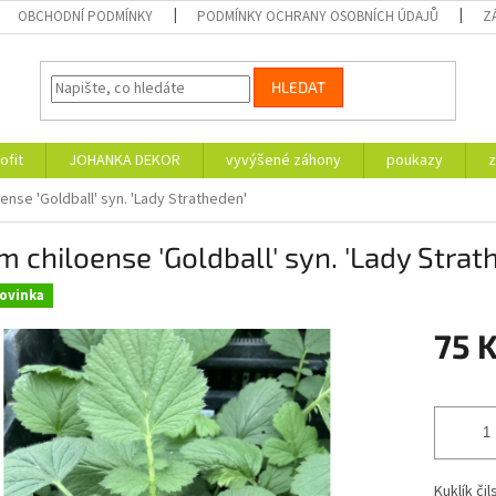
OBCHODNÍ PODMÍNKY
PODMÍNKY OCHRANY OSOBNÍCH ÚDAJŮ
Z
HLEDAT
ofit
JOHANKA DEKOR
vyvýšené záhony
poukazy
z
ense 'Goldball' syn. 'Lady Stratheden'
 chiloense 'Goldball' syn. 'Lady Strat
ovinka
75 
Měrná
cena:
Kuklík čil