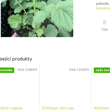
polostín,
Detailní 
TISK
sející produkty
Kód:
1346/K9
Kód:
1316/K9
 novinka
naše nov
tache rugosa
Echinops ritro ssp.
Achillea 