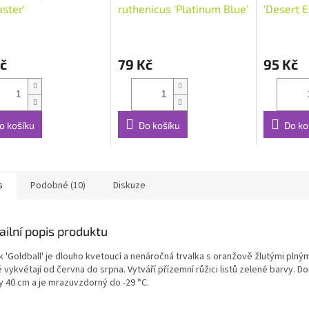
aster'
ruthenicus 'Platinum Blue'
'Desert E
č
79 Kč
95 Kč
o košíku
Do košíku
Do ko
s
Podobné (10)
Diskuze
ailní popis produktu
k 'Goldball' je dlouho kvetoucí a nenáročná trvalka s oranžově žlutými plným
 vykvétají od června do srpna. Vytváří přízemní růžici listů zelené barvy. D
y 40 cm a je mrazuvzdorný do -29 °C.