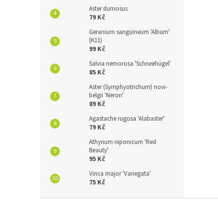
Aster dumosus
79 Kč
Geranium sanguineum 'Album'
(K11)
99 Kč
Salvia nemorosa 'Schneehügel'
85 Kč
Aster (Symphyotrichum) novi-
belgii 'Neron'
89 Kč
Agastache rugosa 'Alabaster'
79 Kč
Athyrium niponicum 'Red
Beauty'
95 Kč
Vinca major 'Variegata'
75 Kč
Z
á