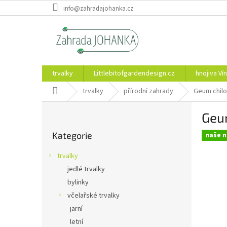
Přejít
info@zahradajohanka.cz
na
obsah
trvalky
Littlebitofgardendesign.cz
hnojiva Vín
Domů
trvalky
přírodní zahrady
Geum chilo
P
Geum
o
Přeskočit
s
Kategorie
kategorie
naše n
t
r
trvalky
a
jedlé trvalky
n
bylinky
n
í
včelařské trvalky
p
jarní
a
letní