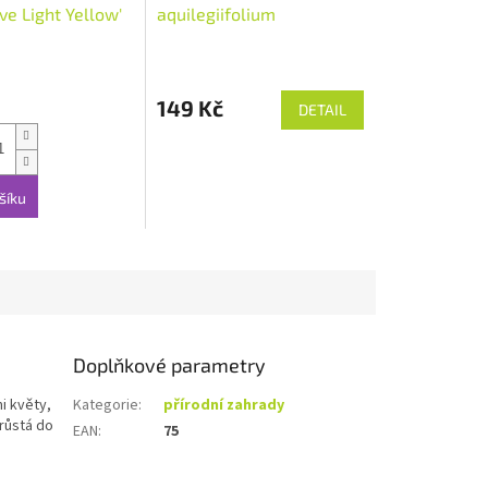
ve Light Yellow'
aquilegiifolium
'Purpureum'
149 Kč
DETAIL
šíku
Doplňkové parametry
i květy,
Kategorie
:
přírodní zahrady
orůstá do
EAN
:
75