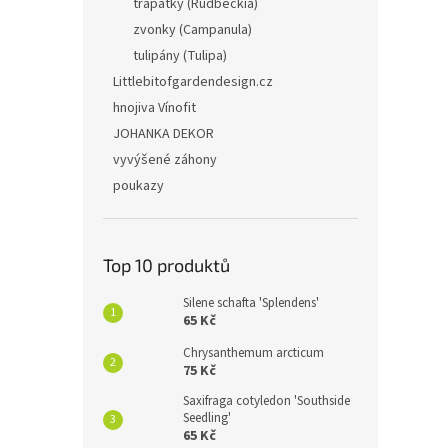
třapatky (Rudbeckia)
zvonky (Campanula)
tulipány (Tulipa)
Littlebitofgardendesign.cz
hnojiva Vínofit
JOHANKA DEKOR
vyvýšené záhony
poukazy
Top 10 produktů
Silene schafta 'Splendens'
65 Kč
Chrysanthemum arcticum
75 Kč
Saxifraga cotyledon 'Southside
Seedling'
65 Kč