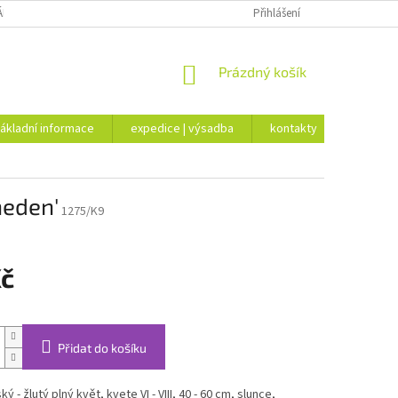
ÁKLADNÍ INFORMACE
EXPEDICE | VÝSADBA
Přihlášení
KONTAKTY
NÁKUPNÍ
Prázdný košík
KOŠÍK
ákladní informace
expedice | výsadba
kontakty
heden'
1275/K9
Kč
Přidat do košíku
ský - žlutý plný květ, kvete VI - VIII, 40 - 60 cm, slunce,