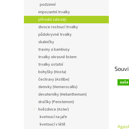
n
podzimní
e
impozantní trvalky
l
přírodní zahrady
divoce rostoucí trvalky
půdokryvné trvalky
skalničky
traviny a bambusy
trvalky okrasné listem
trvalky ostatní
Souvi
bohyšky (Hosta)
čechravy (Astilbe)
naše
denivky (Hemerocallis)
devaterníky (Helianthemum)
dračíky (Penstemon)
hvězdnice (Aster)
kvetoucí na jaře
kvetoucí v létě
Agas