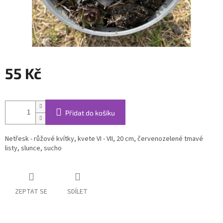
55 Kč
Měrná
cena:
Přidat do košíku
Netřesk - růžové kvítky, kvete VI - VII, 20 cm, červenozelené tmavé
listy, slunce, sucho
ZEPTAT SE
SDÍLET