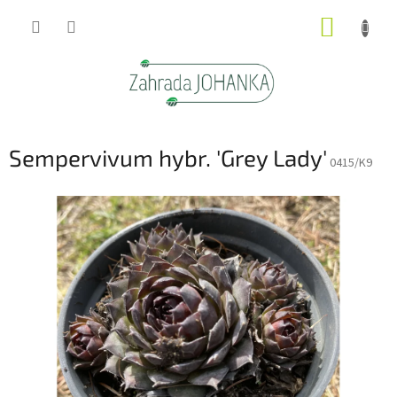
Přejít
NÁKUP
na
obsah
KOŠÍK
Sempervivum hybr. 'Grey Lady'
0415/K9