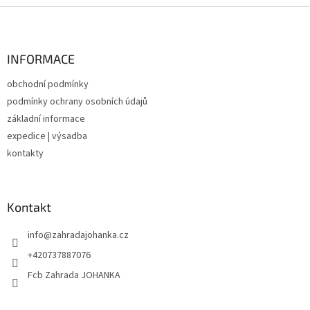
Z
á
p
a
INFORMACE
t
obchodní podmínky
í
podmínky ochrany osobních údajů
základní informace
expedice | výsadba
kontakty
Kontakt
info
@
zahradajohanka.cz
+420737887076
Fcb Zahrada JOHANKA