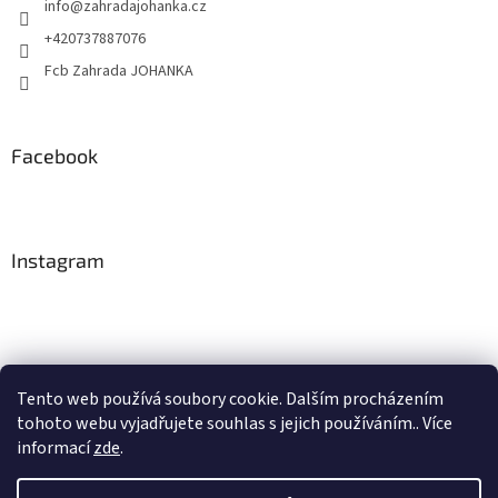
info
@
zahradajohanka.cz
+420737887076
Fcb Zahrada JOHANKA
Facebook
Instagram
Tento web používá soubory cookie. Dalším procházením
tohoto webu vyjadřujete souhlas s jejich používáním.. Více
Sledovat na Instagramu
informací
zde
.