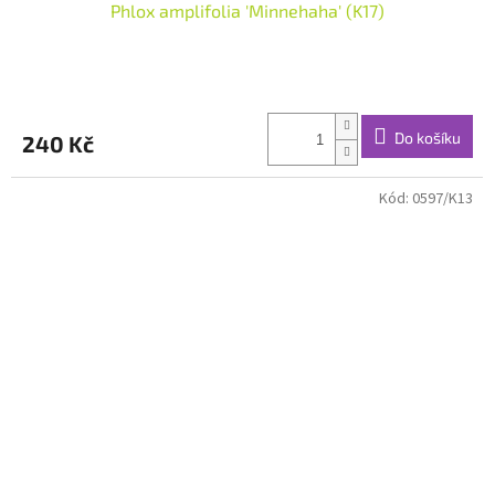
Phlox amplifolia 'Minnehaha' (K17)
Do košíku
240 Kč
Kód:
0597/K13