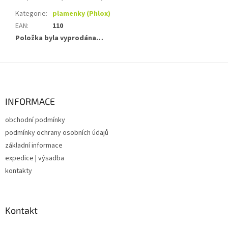
Kategorie
:
plamenky (Phlox)
EAN
:
110
Položka byla vyprodána…
Z
á
p
a
INFORMACE
t
obchodní podmínky
í
podmínky ochrany osobních údajů
základní informace
expedice | výsadba
kontakty
Kontakt