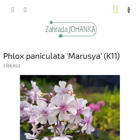
Přejít
NÁKUP
na
obsah
KOŠÍK
Phlox paniculata 'Marusya' (K11)
1258/K11