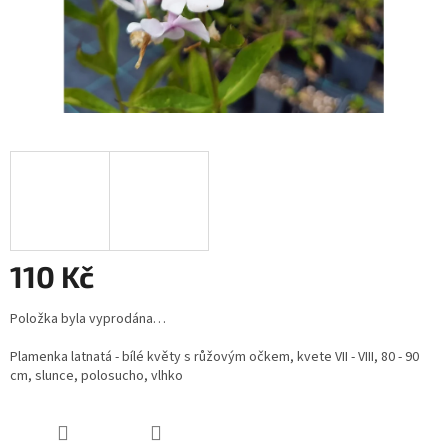
110 Kč
Měrná
Položka byla vyprodána…
cena:
Plamenka latnatá - bílé květy s růžovým očkem, kvete VII - VIII, 80 - 90
cm, slunce, polosucho, vlhko