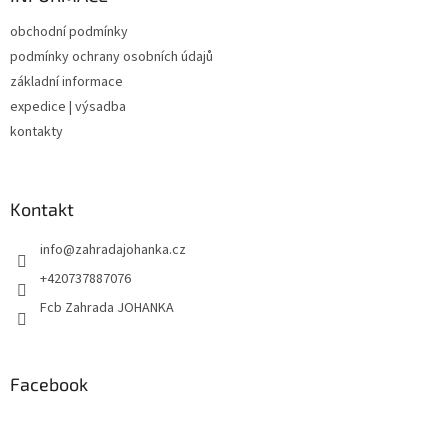
t
obchodní podmínky
í
podmínky ochrany osobních údajů
základní informace
expedice | výsadba
kontakty
Kontakt
info
@
zahradajohanka.cz
+420737887076
Fcb Zahrada JOHANKA
Facebook