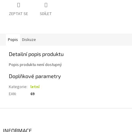
ZEPTAT SE
SDÍLET
Popis
Diskuze
Detailní popis produktu
Popis produktu není dostupný
Doplňkové parametry
Kategorie
:
letní
EAN
:
69
Z
á
p
a
INFORMACE