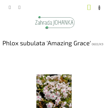
Přejít
NÁKUP
na
obsah
KOŠÍK
Phlox subulata 'Amazing Grace'
0603/K9