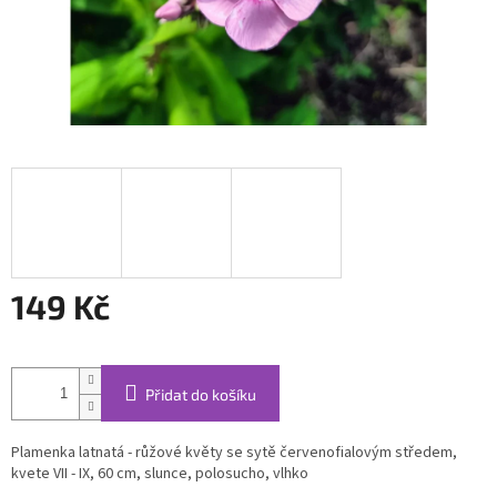
149 Kč
Měrná
cena:
Přidat do košíku
Plamenka latnatá - růžové květy se sytě červenofialovým středem,
kvete VII - IX, 60 cm, slunce, polosucho, vlhko