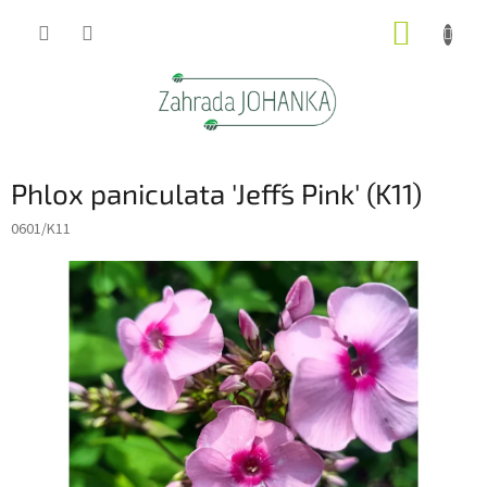
Přejít
NÁKUP
na
obsah
KOŠÍK
Phlox paniculata 'Jeff´s Pink' (K11)
0601/K11