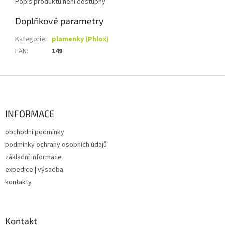
Popis produktu není dostupný
Doplňkové parametry
Kategorie
:
plamenky (Phlox)
EAN
:
149
Z
á
p
a
INFORMACE
t
obchodní podmínky
í
podmínky ochrany osobních údajů
základní informace
expedice | výsadba
kontakty
Kontakt