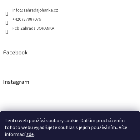
info
@
zahradajohanka.cz
+420737887076
Fcb Zahrada JOHANKA
Facebook
Instagram
Tento web používá soubory cookie. Dalším procházením
tohoto webu vyjadřujete souhlas s jejich používáním.. Více
Sledovat na Instagramu
informací
zde
.