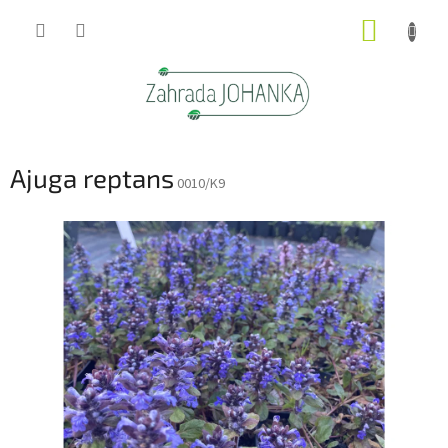
Přejít
NÁKUP
na
obsah
KOŠÍK
Ajuga reptans
0010/K9