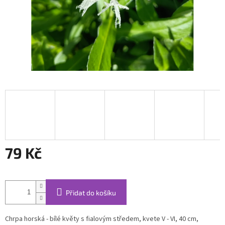
79 Kč
Měrná
cena:
Přidat do košíku
Chrpa horská - bílé květy s fialovým středem, kvete V - VI, 40 cm,