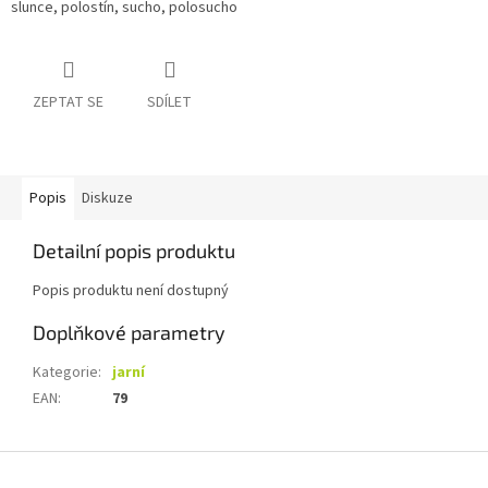
slunce, polostín, sucho, polosucho
ZEPTAT SE
SDÍLET
Popis
Diskuze
Detailní popis produktu
Popis produktu není dostupný
Doplňkové parametry
Kategorie
:
jarní
EAN
:
79
Z
á