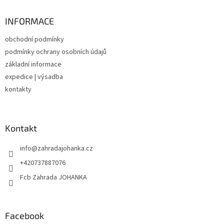
p
a
INFORMACE
t
obchodní podmínky
í
podmínky ochrany osobních údajů
základní informace
expedice | výsadba
kontakty
Kontakt
info
@
zahradajohanka.cz
+420737887076
Fcb Zahrada JOHANKA
Facebook