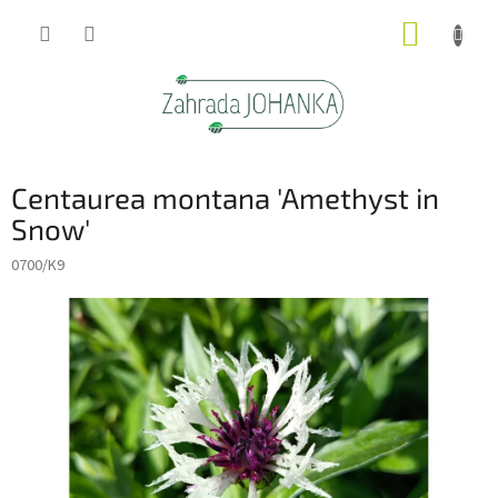
Přejít
NÁKUP
na
obsah
KOŠÍK
Centaurea montana 'Amethyst in
Snow'
0700/K9