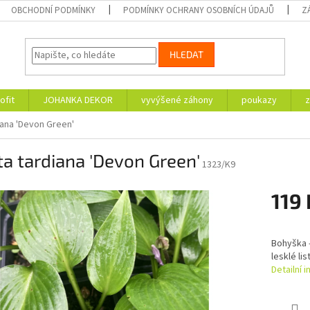
OBCHODNÍ PODMÍNKY
PODMÍNKY OCHRANY OSOBNÍCH ÚDAJŮ
Z
HLEDAT
ofit
JOHANKA DEKOR
vyvýšené záhony
poukazy
z
iana 'Devon Green'
a tardiana 'Devon Green'
1323/K9
119 
Měrná
cena:
Bohyška - 
lesklé li
Detailní 