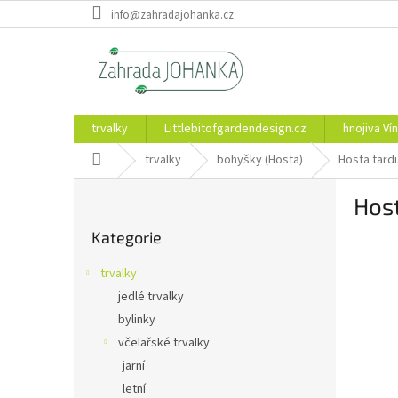
Přejít
info@zahradajohanka.cz
na
obsah
trvalky
Littlebitofgardendesign.cz
hnojiva Vín
Domů
trvalky
bohyšky (Hosta)
Hosta tard
P
Host
o
Přeskočit
s
Kategorie
kategorie
t
r
trvalky
a
jedlé trvalky
n
bylinky
n
í
včelařské trvalky
p
jarní
a
letní