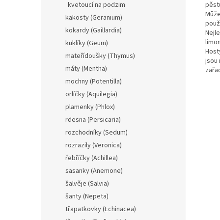
pěstu
kvetoucí na podzim
Může
kakosty (Geranium)
použ
kokardy (Gaillardia)
Nejle
limo
kuklíky (Geum)
Host
mateřídoušky (Thymus)
jsou
máty (Mentha)
zařad
mochny (Potentilla)
orlíčky (Aquilegia)
plamenky (Phlox)
rdesna (Persicaria)
rozchodníky (Sedum)
rozrazily (Veronica)
řebříčky (Achillea)
sasanky (Anemone)
šalvěje (Salvia)
šanty (Nepeta)
třapatkovky (Echinacea)