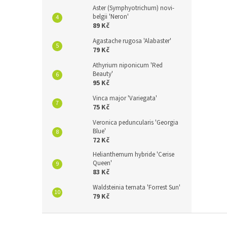
Aster (Symphyotrichum) novi-
belgii 'Neron'
89 Kč
Agastache rugosa 'Alabaster'
79 Kč
Athyrium niponicum 'Red
Beauty'
95 Kč
Vinca major 'Variegata'
75 Kč
Veronica peduncularis 'Georgia
Blue'
72 Kč
Helianthemum hybride 'Cerise
Queen'
83 Kč
Waldsteinia ternata 'Forrest Sun'
79 Kč
Z