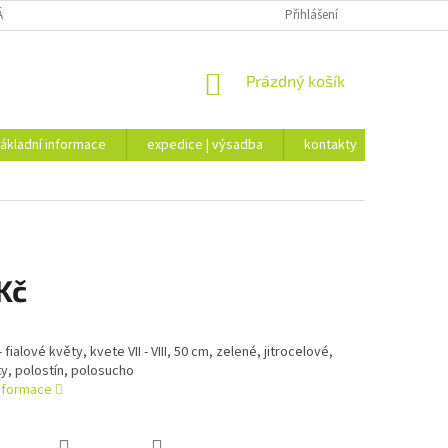
ÁKLADNÍ INFORMACE
EXPEDICE | VÝSADBA
Přihlášení
KONTAKTY
NÁKUPNÍ
Prázdný košík
KOŠÍK
ákladní informace
expedice | výsadba
kontakty
Kč
fialové květy, kvete VII - VIII, 50 cm, zelené, jitrocelové,
sty, polostín, polosucho
informace