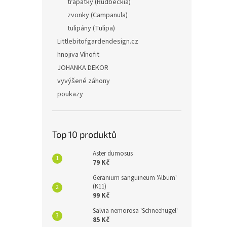
třapatky (Rudbeckia)
zvonky (Campanula)
tulipány (Tulipa)
Littlebitofgardendesign.cz
hnojiva Vínofit
JOHANKA DEKOR
vyvýšené záhony
poukazy
Top 10 produktů
Aster dumosus
79 Kč
Geranium sanguineum 'Album'
(K11)
99 Kč
Salvia nemorosa 'Schneehügel'
85 Kč