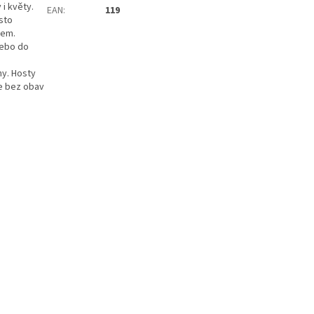
 i květy.
EAN
:
119
sto
rem.
nebo do
ny. Hosty
te bez obav