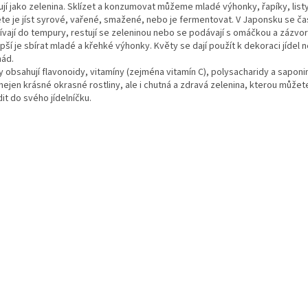
jí jako zelenina. Sklízet a konzumovat můžeme mladé výhonky, řapíky, listy
te je jíst syrové, vařené, smažené, nebo je fermentovat. V Japonsku se ča
ívají do tempury, restují se zeleninou nebo se podávají s omáčkou a zázvo
pší je sbírat mladé a křehké výhonky. Květy se dají použít k dekoraci jídel 
nád.
y obsahují flavonoidy, vitamíny (zejména vitamín C), polysacharidy a saponi
 nejen krásné okrasné rostliny, ale i chutná a zdravá zelenina, kterou může
it do svého jídelníčku.