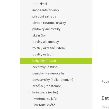
n
podzimní
e
impozantní trvalky
l
přírodní zahrady
divoce rostoucí trvalky
půdokryvné trvalky
skalničky
traviny a bambusy
trvalky okrasné listem
trvalky ostatní
bohyšky (Hosta)
čechravy (Astilbe)
denivky (Hemerocallis)
devaterníky (Helianthemum)
Popi
dračíky (Penstemon)
hvězdnice (Aster)
Det
kvetoucí na jaře
kvetoucí v létě
Hosty