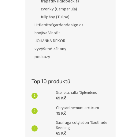
třapatky (Rudbeckia)
zvonky (Campanula)
tulipány (Tulipa)
Littlebitofgardendesign.cz
hnojiva Vínofit
JOHANKA DEKOR
vyvýšené záhony
poukazy
Top 10 produktů
Silene schafta 'Splendens'
65 Kč
Chrysanthemum arcticum
75 Kč
Saxifraga cotyledon 'Southside
Seedling'
65 Kč