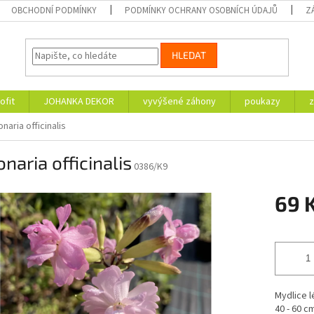
OBCHODNÍ PODMÍNKY
PODMÍNKY OCHRANY OSOBNÍCH ÚDAJŮ
Z
HLEDAT
ofit
JOHANKA DEKOR
vyvýšené záhony
poukazy
z
naria officinalis
naria officinalis
0386/K9
69 
Měrná
cena:
Mydlice l
40 - 60 c