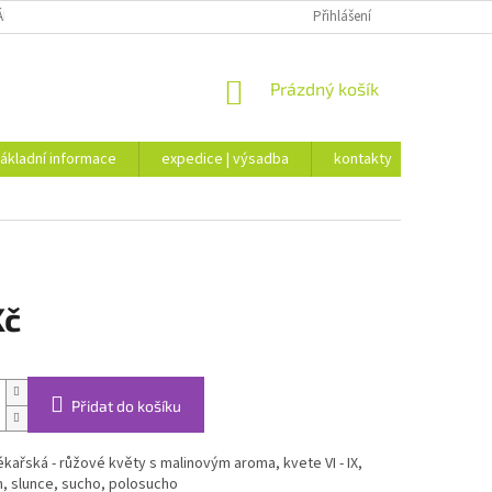
ÁKLADNÍ INFORMACE
EXPEDICE | VÝSADBA
Přihlášení
KONTAKTY
NÁKUPNÍ
Prázdný košík
KOŠÍK
ákladní informace
expedice | výsadba
kontakty
Kč
Přidat do košíku
ékařská - růžové květy s malinovým aroma, kvete VI - IX,
m, slunce, sucho, polosucho