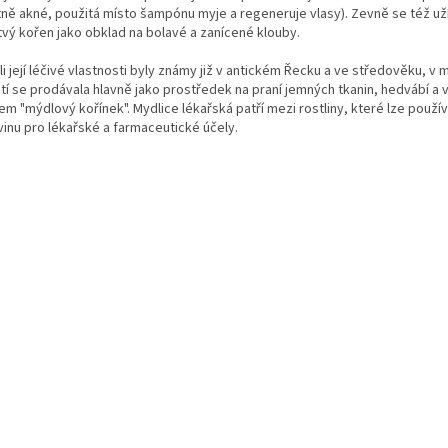
tně akné, použitá místo šampónu myje a regeneruje vlasy). Zevně se též už
tvý kořen jako obklad na bolavé a zanícené klouby.
i její léčivé vlastnosti byly známy již v antickém Řecku a ve středověku, v 
etí se prodávala hlavně jako prostředek na praní jemných tkanin, hedvábí a 
m "mýdlový kořínek". Mydlice lékařská patří mezi rostliny, které lze použív
vinu pro lékařské a farmaceutické účely.