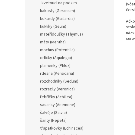
kvetoucí na podzim
(vče
čers
kakosty (Geranium)
kokardy (Gaillardia)
Ačkol
kuklíky (Geum)
stol
názve
mateřídoušky (Thymus)
suro
máty (Mentha)
mochny (Potentilla)
orlíčky (Aquilegia)
plamenky (Phlox)
rdesna (Persicaria)
rozchodníky (Sedum)
rozrazily (Veronica)
řebříčky (Achillea)
sasanky (Anemone)
šalvěje (Salvia)
šanty (Nepeta)
třapatkovky (Echinacea)