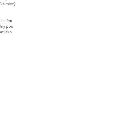
ívá mletý
minulém
vlny pod
at jako