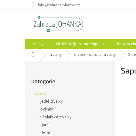
Přejít
info@zahradajohanka.cz
na
obsah
trvalky
Littlebitofgardendesign.cz
hnojiva Vín
Domů
trvalky
divoce rostoucí trvalky
Sapo
P
Sapo
o
Přeskočit
s
Kategorie
kategorie
t
r
trvalky
a
jedlé trvalky
n
bylinky
n
í
včelařské trvalky
p
jarní
a
letní