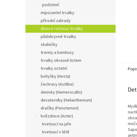
n
podzimní
e
impozantní trvalky
l
přírodní zahrady
divoce rostoucí trvalky
půdokryvné trvalky
skalničky
traviny a bambusy
trvalky okrasné listem
trvalky ostatní
Popi
bohyšky (Hosta)
čechravy (Astilbe)
Det
denivky (Hemerocallis)
devaterníky (Helianthemum)
Mydli
dračíky (Penstemon)
nach
hvězdnice (Aster)
obsa
močo
kvetoucí na jaře
Sapon
kvetoucí v létě
anti