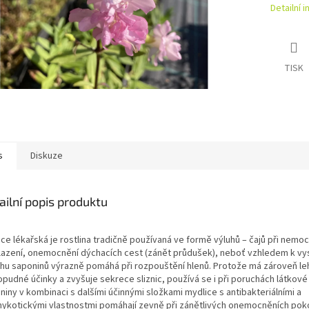
Detailní 
TISK
s
Diskuze
ailní popis produktu
ce lékařská je rostlina tradičně používaná ve formě výluhů – čajů při nemo
lazení, onemocnění dýchacích cest (zánět průdušek), neboť vzhledem k v
hu saponinů výrazně pomáhá při rozpouštění hlenů. Protože má zároveň le
pudné účinky a zvyšuje sekrece sliznic, používá se i při poruchách látkov
iny v kombinaci s dalšími účinnými složkami mydlice s antibakteriálními a
mykotickými vlastnostmi pomáhají zevně při zánětlivých onemocněních po