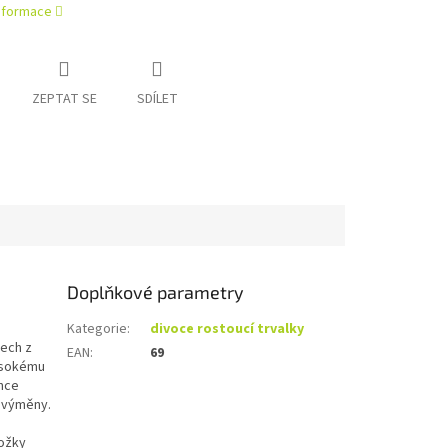
informace
ZEPTAT SE
SDÍLET
Doplňkové parametry
Kategorie
:
divoce rostoucí trvalky
cech z
EAN
:
69
ysokému
hce
é výměny.
kožky