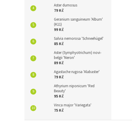
Aster dumosus
79 Kč
Geranium sanguineum 'Album'
(K11)
99 Kč
Salvia nemorosa 'Schneehügel'
85 Kč
Aster (Symphyotrichum) novi-
belgii 'Neron'
89 Kč
Agastache rugosa 'Alabaster'
79 Kč
Athyrium niponicum 'Red
Beauty'
95 Kč
Vinca major 'Variegata'
75 Kč
Z
á