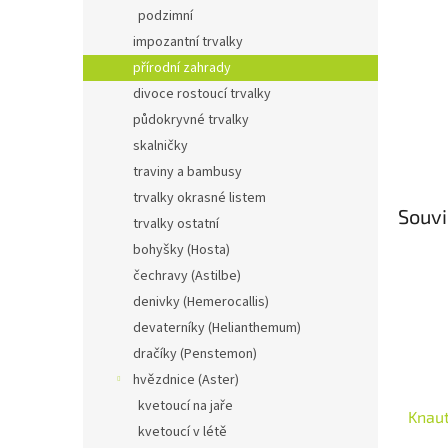
n
podzimní
e
impozantní trvalky
l
přírodní zahrady
divoce rostoucí trvalky
půdokryvné trvalky
skalničky
traviny a bambusy
trvalky okrasné listem
Souvi
trvalky ostatní
bohyšky (Hosta)
čechravy (Astilbe)
denivky (Hemerocallis)
devaterníky (Helianthemum)
dračíky (Penstemon)
hvězdnice (Aster)
kvetoucí na jaře
Knau
kvetoucí v létě