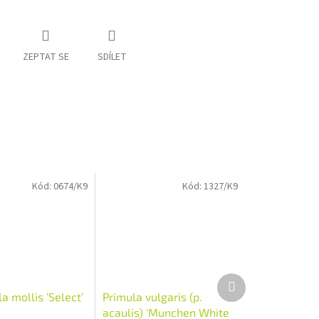
ZEPTAT SE
SDÍLET
Kód:
0674/K9
Kód:
1327/K9
Další
produkt
a mollis ’Select’
Primula vulgaris (p.
acaulis) 'Munchen White