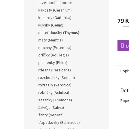
kvetoucí na podzim
kakosty (Geranium)
kokardy (Gaillardia)
79 K
kuklíky (Geum)
mateřídoušky (Thymus)
máty (Mentha)
D
mochny (Potentilla)
orlíčky (Aquilegia)
plamenky (Phlox)
rdesna (Persicaria)
Popi
rozchodníky (Sedum)
rozrazily (Veronica)
Det
řebříčky (Achillea)
sasanky (Anemone)
Popi
šalvěje (Salvia)
šanty (Nepeta)
třapatkovky (Echinacea)