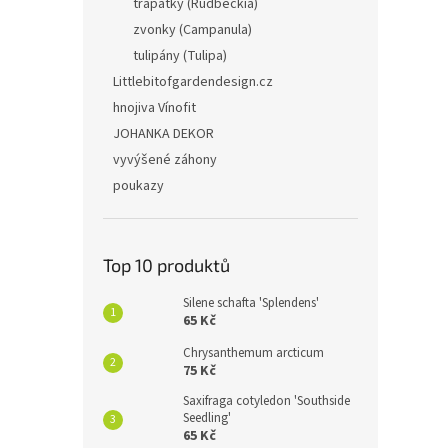
třapatky (Rudbeckia)
zvonky (Campanula)
tulipány (Tulipa)
Littlebitofgardendesign.cz
hnojiva Vínofit
JOHANKA DEKOR
vyvýšené záhony
poukazy
Top 10 produktů
Silene schafta 'Splendens'
65 Kč
Chrysanthemum arcticum
75 Kč
Saxifraga cotyledon 'Southside
Seedling'
65 Kč