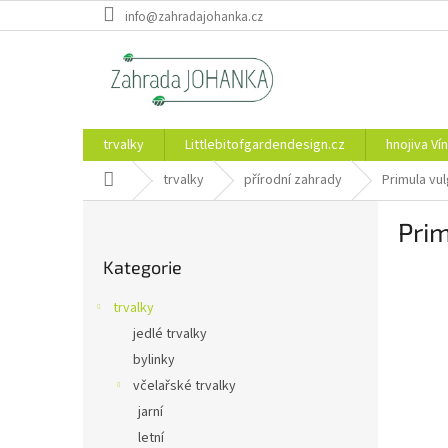
Přejít
info@zahradajohanka.cz
na
obsah
trvalky
Littlebitofgardendesign.cz
hnojiva Vín
Domů
trvalky
přírodní zahrady
Primula vul
P
Prim
o
Přeskočit
s
Kategorie
kategorie
t
r
trvalky
a
jedlé trvalky
n
bylinky
n
í
včelařské trvalky
p
jarní
a
letní