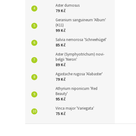
Aster dumosus
79 Kč
Geranium sanguineum 'Album'
(K11)
99 Kč
Salvia nemorosa 'Schneehügel'
85 Kč
Aster (Symphyotrichum) novi-
belgii 'Neron'
89 Kč
Agastache rugosa 'Alabaster'
79 Kč
Athyrium niponicum 'Red
Beauty'
95 Kč
Vinca major 'Variegata'
75 Kč
Z
á