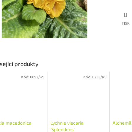
TISK
sející produkty
Kód:
0653/K9
Kód:
0258/K9
tia macedonica
Lychnis viscaria
Alchemill
'Splendens'