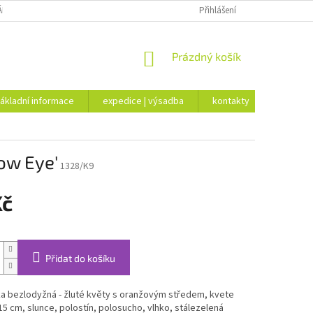
ÁKLADNÍ INFORMACE
EXPEDICE | VÝSADBA
Přihlášení
KONTAKTY
NÁKUPNÍ
Prázdný košík
KOŠÍK
ákladní informace
expedice | výsadba
kontakty
low Eye'
1328/K9
Kč
Přidat do košíku
a bezlodyžná - žluté květy s oranžovým středem, kvete
10-15 cm, slunce, polostín, polosucho, vlhko, stálezelená