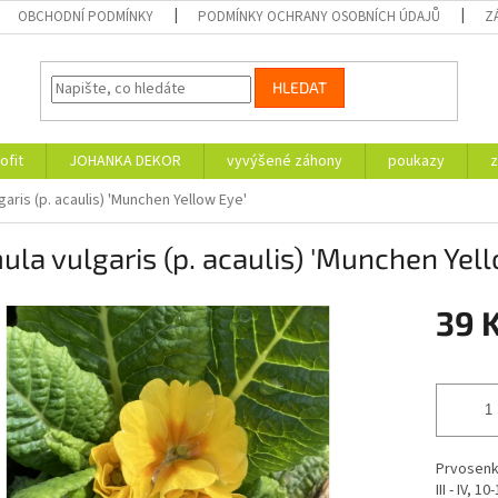
OBCHODNÍ PODMÍNKY
PODMÍNKY OCHRANY OSOBNÍCH ÚDAJŮ
Z
HLEDAT
ofit
JOHANKA DEKOR
vyvýšené záhony
poukazy
z
garis (p. acaulis) 'Munchen Yellow Eye'
ula vulgaris (p. acaulis) 'Munchen Yel
39 
Měrná
cena:
Prvosenk
III - IV, 