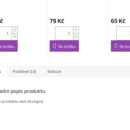
č
79 Kč
65 Kč
o košíku
Do košíku
Do ko
s
Podobné (10)
Diskuze
ailní popis produktu
s produktu není dostupný